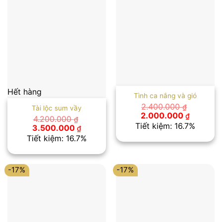
Hết hàng
Tình ca nắng và gió
2.400.000
₫
Tài lộc sum vầy
Giá
Giá
2.000.000
₫
4.200.000
₫
gốc
hiện
Tiết kiệm: 16.7%
Giá
Giá
3.500.000
₫
là:
tại
gốc
hiện
Tiết kiệm: 16.7%
2.400.000 ₫.
là:
là:
tại
2.000.00
4.200.000 ₫.
là:
3.500.000 ₫.
-17%
-17%