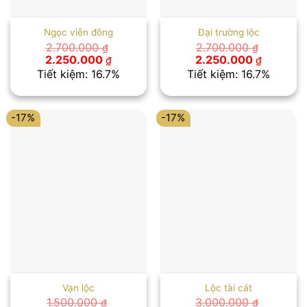
Ngọc viễn đông
Đại trường lộc
2.700.000
2.700.000
₫
₫
Giá
Giá
Giá
Giá
2.250.000
2.250.000
₫
₫
gốc
hiện
gốc
hiện
Tiết kiệm: 16.7%
Tiết kiệm: 16.7%
là:
tại
là:
tại
2.700.000 ₫.
là:
2.700.000 ₫.
là:
2.250.000 ₫.
2.250.00
-17%
-17%
Vạn lộc
Lộc tài cát
1.500.000
3.000.000
₫
₫