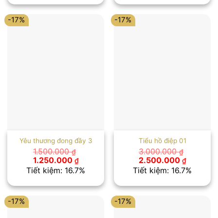
4.200.000 ₫.
là:
3.000.000 ₫.
là:
3.500.000 ₫.
2.500.00
-17%
-17%
Yêu thương đong đầy 3
Tiểu hồ điệp 01
1.500.000
3.000.000
₫
₫
Giá
Giá
Giá
Giá
1.250.000
2.500.000
₫
₫
gốc
hiện
gốc
hiện
Tiết kiệm: 16.7%
Tiết kiệm: 16.7%
là:
tại
là:
tại
1.500.000 ₫.
là:
3.000.000 ₫.
là:
1.250.000 ₫.
2.500.00
-17%
-17%