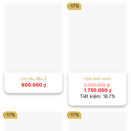
-17%
Lời yêu đầu 3
Hòa bình minh
900.000
2.100.000
₫
₫
Giá
Giá
1.750.000
₫
gốc
hiện
Tiết kiệm: 16.7%
là:
tại
2.100.000 ₫.
là:
1.750.00
-17%
-17%