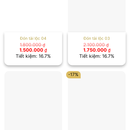
Đón tài lộc 04
Đón tài lộc 03
1.800.000
2.100.000
₫
₫
Giá
Giá
Giá
Giá
1.500.000
1.750.000
₫
₫
gốc
hiện
gốc
hiện
Tiết kiệm: 16.7%
Tiết kiệm: 16.7%
là:
tại
là:
tại
1.800.000 ₫.
là:
2.100.000 ₫.
là:
1.500.000 ₫.
1.750.00
-17%