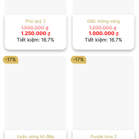
Phú quý 2
Giấc mộng vàng
1.500.000
1.200.000
₫
₫
Giá
Giá
Giá
Giá
1.250.000
1.000.000
₫
₫
gốc
hiện
gốc
hiện
Tiết kiệm: 16.7%
Tiết kiệm: 16.7%
là:
tại
là:
tại
1.500.000 ₫.
là:
1.200.000 ₫.
là:
1.250.000 ₫.
1.000.00
-17%
-17%
Uyên ương hồ điệp
Purple love 2