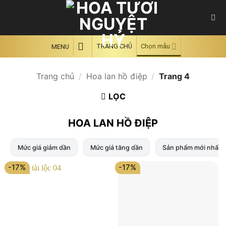
Skip
to
content
TRANG CHỦ
Chọn mẫu
MENU
Trang chủ
/
Hoa lan hồ điệp
/
Trang 4
LỌC
HOA LAN HỒ ĐIỆP
Mức giá giảm dần
Mức giá tăng dần
Sản phẩm mới nhất
-17%
-17%