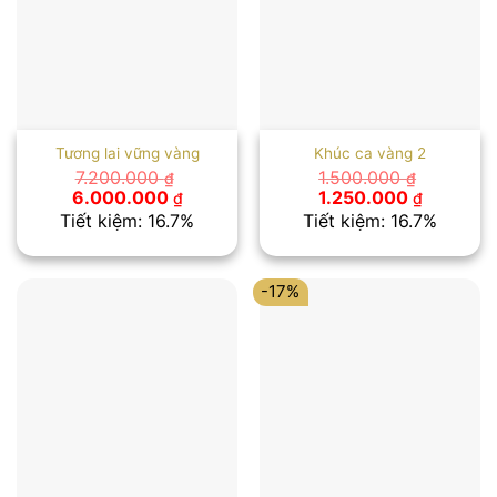
Tương lai vững vàng
Khúc ca vàng 2
7.200.000
1.500.000
₫
₫
Giá
Giá
Giá
Giá
6.000.000
1.250.000
₫
₫
gốc
hiện
gốc
hiện
Tiết kiệm: 16.7%
Tiết kiệm: 16.7%
là:
tại
là:
tại
7.200.000 ₫.
là:
1.500.000 ₫.
là:
6.000.000 ₫.
1.250.00
-17%