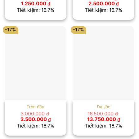
Giá
Giá
Giá
Giá
1.250.000
2.500.000
₫
₫
gốc
hiện
gốc
hiện
Tiết kiệm: 16.7%
Tiết kiệm: 16.7%
là:
tại
là:
tại
1.500.000 ₫.
là:
3.000.000 ₫.
là:
1.250.000 ₫.
2.500.00
-17%
-17%
Tròn đầy
Đại lộc
3.000.000
16.500.000
₫
₫
Giá
Giá
Giá
Giá
2.500.000
13.750.000
₫
₫
gốc
hiện
gốc
hiện
Tiết kiệm: 16.7%
Tiết kiệm: 16.7%
là:
tại
là:
tại
3.000.000 ₫.
là:
16.500.000 ₫.
là:
2.500.000 ₫.
13.750.