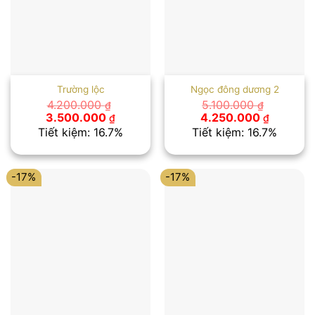
Trường lộc
Ngọc đông dương 2
4.200.000
5.100.000
₫
₫
Giá
Giá
Giá
Giá
3.500.000
4.250.000
₫
₫
gốc
hiện
gốc
hiện
Tiết kiệm: 16.7%
Tiết kiệm: 16.7%
là:
tại
là:
tại
4.200.000 ₫.
là:
5.100.000 ₫.
là:
3.500.000 ₫.
4.250.00
-17%
-17%