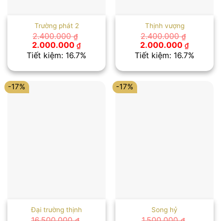
Trường phát 2
Thịnh vượng
2.400.000
2.400.000
₫
₫
Giá
Giá
Giá
Giá
2.000.000
2.000.000
₫
₫
gốc
hiện
gốc
hiện
Tiết kiệm: 16.7%
Tiết kiệm: 16.7%
là:
tại
là:
tại
2.400.000 ₫.
là:
2.400.000 ₫.
là:
2.000.000 ₫.
2.000.00
-17%
-17%
Đại trường thịnh
Song hỷ
16.500.000
1.500.000
₫
₫