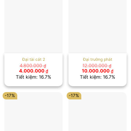
Đại tài cát 2
Đại trường phát
4.800.000
12.000.000
₫
₫
Giá
Giá
Giá
Giá
4.000.000
10.000.000
₫
₫
gốc
hiện
gốc
hiện
Tiết kiệm: 16.7%
Tiết kiệm: 16.7%
là:
tại
là:
tại
4.800.000 ₫.
là:
12.000.000 ₫.
là:
4.000.000 ₫.
10.000.
-17%
-17%