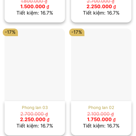
1.800.000
2.700.000
₫
₫
Giá
Giá
Giá
Giá
1.500.000
2.250.000
₫
₫
gốc
hiện
gốc
hiện
Tiết kiệm: 16.7%
Tiết kiệm: 16.7%
là:
tại
là:
tại
1.800.000 ₫.
là:
2.700.000 ₫.
là:
1.500.000 ₫.
2.250.00
-17%
-17%
Phong lan 03
Phong lan 02
2.700.000
2.100.000
₫
₫
Giá
Giá
Giá
Giá
2.250.000
1.750.000
₫
₫
gốc
hiện
gốc
hiện
Tiết kiệm: 16.7%
Tiết kiệm: 16.7%
là:
tại
là:
tại
2.700.000 ₫.
là:
2.100.000 ₫.
là: