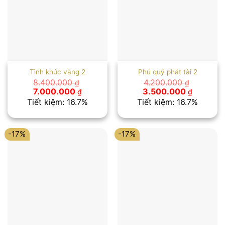
Tình khúc vàng 2
Phú quý phát tài 2
8.400.000
4.200.000
₫
₫
Giá
Giá
Giá
Giá
7.000.000
3.500.000
₫
₫
gốc
hiện
gốc
hiện
Tiết kiệm: 16.7%
Tiết kiệm: 16.7%
là:
tại
là:
tại
8.400.000 ₫.
là:
4.200.000 ₫.
là:
7.000.000 ₫.
3.500.00
-17%
-17%