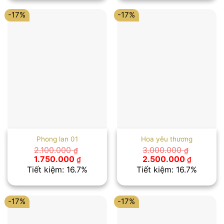
2.250.000 ₫.
1.750.00
-17%
-17%
Phong lan 01
Hoa yêu thương
2.100.000
3.000.000
₫
₫
Giá
Giá
Giá
Giá
1.750.000
2.500.000
₫
₫
gốc
hiện
gốc
hiện
Tiết kiệm: 16.7%
Tiết kiệm: 16.7%
là:
tại
là:
tại
2.100.000 ₫.
là:
3.000.000 ₫.
là:
1.750.000 ₫.
2.500.00
-17%
-17%