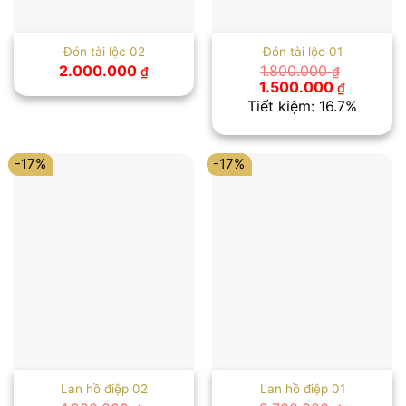
Đón tài lộc 02
Đón tài lộc 01
2.000.000
1.800.000
₫
₫
Giá
Giá
1.500.000
₫
gốc
hiện
Tiết kiệm: 16.7%
là:
tại
1.800.000 ₫.
là:
1.500.00
-17%
-17%
Lan hồ điệp 02
Lan hồ điệp 01