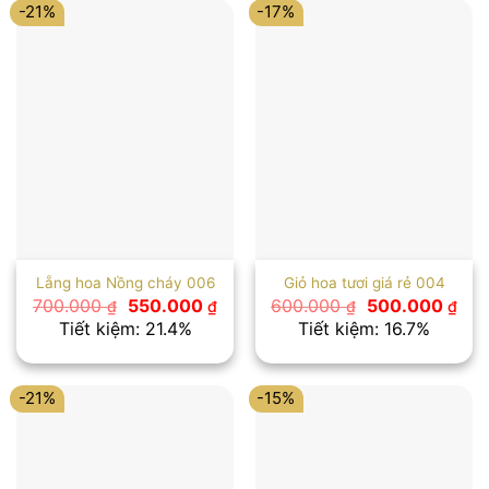
-21%
-17%
Lẵng hoa Nồng cháy 006
Giỏ hoa tươi giá rẻ 004
Giá
Giá
Giá
Giá
700.000
550.000
600.000
500.000
₫
₫
₫
₫
gốc
hiện
gốc
hiệ
Tiết kiệm: 21.4%
Tiết kiệm: 16.7%
là:
tại
là:
tại
700.000 ₫.
là:
600.000 ₫.
là:
550.000 ₫.
500
-21%
-15%