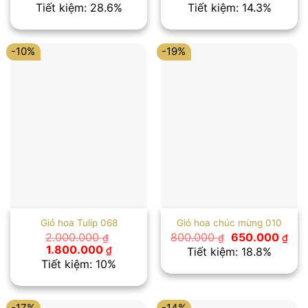
gốc
hiện
gốc
hiện
Tiết kiệm: 28.6%
Tiết kiệm: 14.3%
là:
tại
là:
tại
1.400.000 ₫.
là:
1.400.000 ₫.
là:
1.000.000 ₫.
1.200.00
-10%
-19%
Giỏ hoa Tulip 068
Giỏ hoa chúc mừng 010
Giá
Giá
2.000.000
800.000
650.000
₫
₫
₫
gốc
hiệ
Giá
Giá
1.800.000
₫
Tiết kiệm: 18.8%
là:
tại
gốc
hiện
Tiết kiệm: 10%
800.000 ₫.
là:
là:
tại
650
2.000.000 ₫.
là:
1.800.000 ₫.
-17%
-14%