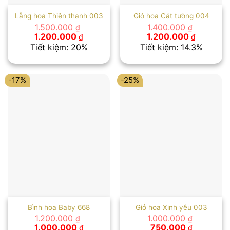
Lẵng hoa Thiên thanh 003
Giỏ hoa Cát tường 004
1.500.000
1.400.000
₫
₫
Giá
Giá
Giá
Giá
1.200.000
1.200.000
₫
₫
gốc
hiện
gốc
hiện
Tiết kiệm: 20%
Tiết kiệm: 14.3%
là:
tại
là:
tại
1.500.000 ₫.
là:
1.400.000 ₫.
là:
1.200.000 ₫.
1.200.00
-17%
-25%
Bình hoa Baby 668
Giỏ hoa Xinh yêu 003
1.200.000
1.000.000
₫
₫
Giá
Giá
Giá
Giá
1.000.000
750.000
₫
₫