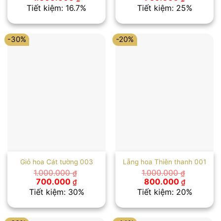
gốc
hiện
gốc
hiện
Tiết kiệm: 16.7%
Tiết kiệm: 25%
là:
tại
là:
tại
1.200.000 ₫.
là:
1.000.000 ₫.
là:
1.000.000 ₫.
750.000 ₫
-30%
-20%
Giỏ hoa Cát tường 003
Lẵng hoa Thiên thanh 001
1.000.000
1.000.000
₫
₫
Giá
Giá
Giá
Giá
700.000
800.000
₫
₫
gốc
hiện
gốc
hiện
Tiết kiệm: 30%
Tiết kiệm: 20%
là:
tại
là:
tại
1.000.000 ₫.
là:
1.000.000 ₫.
là:
700.000 ₫.
800.000 