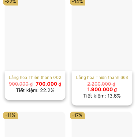
-22%
-14%
Lẵng hoa Thiên thanh 002
Lẵng hoa Thiên thanh 668
Giá
Giá
900.000
700.000
2.200.000
₫
₫
₫
gốc
hiện
Giá
Giá
1.900.000
₫
Tiết kiệm: 22.2%
là:
tại
gốc
hiện
Tiết kiệm: 13.6%
900.000 ₫.
là:
là:
tại
700.000 ₫.
2.200.000 ₫.
là:
1.900.00
-11%
-17%