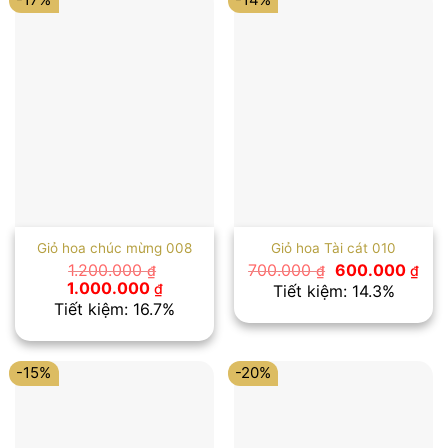
Giỏ hoa chúc mừng 008
Giỏ hoa Tài cát 010
Giá
Giá
1.200.000
700.000
600.000
₫
₫
₫
gốc
hiệ
Giá
Giá
1.000.000
₫
Tiết kiệm: 14.3%
là:
tại
gốc
hiện
Tiết kiệm: 16.7%
700.000 ₫.
là:
là:
tại
600
1.200.000 ₫.
là:
1.000.000 ₫.
-15%
-20%