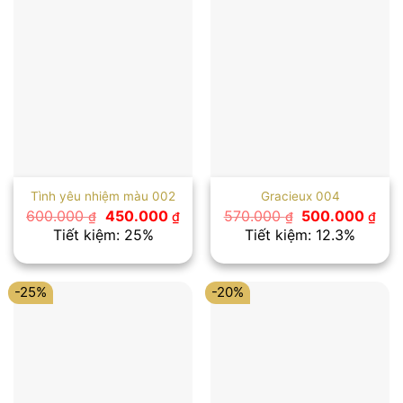
Tình yêu nhiệm màu 002
Gracieux 004
Giá
Giá
Giá
Giá
600.000
450.000
570.000
500.000
₫
₫
₫
₫
gốc
hiện
gốc
hiệ
Tiết kiệm: 25%
Tiết kiệm: 12.3%
là:
tại
là:
tại
600.000 ₫.
là:
570.000 ₫.
là:
450.000 ₫.
500
-25%
-20%