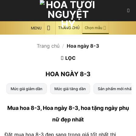
Skip
to
content
TRANG CHỦ
Chọn mẫu
MENU
Trang chủ
/
Hoa ngày 8-3
LỌC
HOA NGÀY 8-3
Mức giá giảm dần
Mức giá tăng dần
Sản phẩm mới nhất
Mua hoa 8-3, Hoa ngày 8-3, hoa tặng ngày phụ
nữ đẹp nhất
Đặt mua hoa 8-3 đẹp sang trọng giá tốt nhất thị