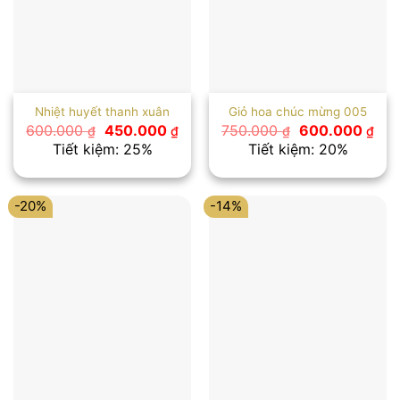
Nhiệt huyết thanh xuân
Giỏ hoa chúc mừng 005
Giá
Giá
Giá
Giá
600.000
450.000
750.000
600.000
₫
₫
₫
₫
gốc
hiện
gốc
hiệ
Tiết kiệm: 25%
Tiết kiệm: 20%
là:
tại
là:
tại
600.000 ₫.
là:
750.000 ₫.
là:
450.000 ₫.
600
-20%
-14%