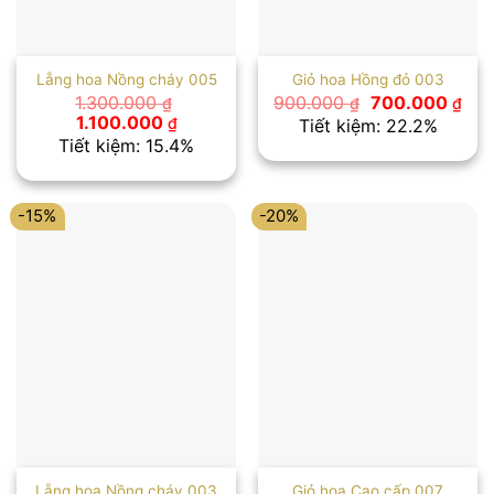
Lẵng hoa Nồng cháy 005
Giỏ hoa Hồng đỏ 003
Giá
Giá
1.300.000
900.000
700.000
₫
₫
₫
gốc
hiệ
Giá
Giá
1.100.000
₫
Tiết kiệm: 22.2%
là:
tại
gốc
hiện
Tiết kiệm: 15.4%
900.000 ₫.
là:
là:
tại
700
1.300.000 ₫.
là:
1.100.000 ₫.
-15%
-20%
Lẵng hoa Nồng cháy 003
Giỏ hoa Cao cấp 007