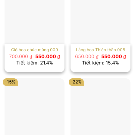
Giỏ hoa chúc mừng 009
Lẵng hoa Thiên thần 008
Giá
Giá
Giá
Giá
700.000
550.000
650.000
550.000
₫
₫
₫
₫
gốc
hiện
gốc
hiệ
Tiết kiệm: 21.4%
Tiết kiệm: 15.4%
là:
tại
là:
tại
700.000 ₫.
là:
650.000 ₫.
là:
550.000 ₫.
550
-15%
-22%