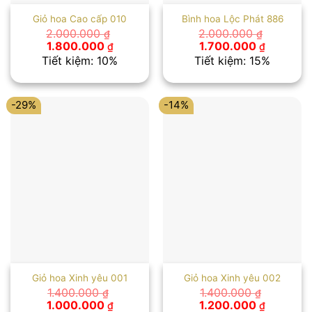
Giỏ hoa Cao cấp 010
Bình hoa Lộc Phát 886
2.000.000
2.000.000
₫
₫
Giá
Giá
Giá
Giá
1.800.000
1.700.000
₫
₫
gốc
hiện
gốc
hiện
Tiết kiệm: 10%
Tiết kiệm: 15%
là:
tại
là:
tại
2.000.000 ₫.
là:
2.000.000 ₫.
là:
1.800.000 ₫.
1.700.00
-29%
-14%
Giỏ hoa Xinh yêu 001
Giỏ hoa Xinh yêu 002
1.400.000
1.400.000
₫
₫
Giá
Giá
Giá
Giá
1.000.000
1.200.000
₫
₫