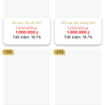
Giỏ hoa Tài cát 007
Giỏ hoa Cát tường 006
1.200.000
1.200.000
₫
₫
Giá
Giá
Giá
Giá
1.000.000
1.000.000
₫
₫
gốc
hiện
gốc
hiện
Tiết kiệm: 16.7%
Tiết kiệm: 16.7%
là:
tại
là:
tại
1.200.000 ₫.
là:
1.200.000 ₫.
là:
1.000.000 ₫.
1.000.00
-15%
-23%