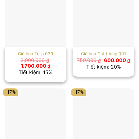
Giỏ hoa Tulip 039
Giỏ hoa Cát tường 001
Giá
Giá
2.000.000
750.000
600.000
₫
₫
₫
gốc
hiệ
Giá
Giá
1.700.000
₫
Tiết kiệm: 20%
là:
tại
gốc
hiện
Tiết kiệm: 15%
750.000 ₫.
là:
là:
tại
600
2.000.000 ₫.
là:
1.700.000 ₫.
-17%
-17%