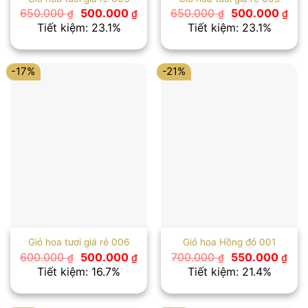
Giá
Giá
Giá
Giá
650.000
500.000
650.000
500.000
₫
₫
₫
₫
gốc
hiện
gốc
hiệ
Tiết kiệm: 23.1%
Tiết kiệm: 23.1%
là:
tại
là:
tại
650.000 ₫.
là:
650.000 ₫.
là:
500.000 ₫.
500
-17%
-21%
Giỏ hoa tươi giá rẻ 006
Giỏ hoa Hồng đỏ 001
Giá
Giá
Giá
Giá
600.000
500.000
700.000
550.000
₫
₫
₫
₫
gốc
hiện
gốc
hiện
Tiết kiệm: 16.7%
Tiết kiệm: 21.4%
là:
tại
là:
tại
600.000 ₫.
là:
700.000 ₫.
là:
500.000 ₫.
550