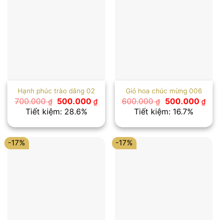
Hạnh phúc trào dâng 02
Giỏ hoa chúc mừng 006
Giá
Giá
Giá
Giá
700.000
500.000
600.000
500.000
₫
₫
₫
₫
gốc
hiện
gốc
hiệ
Tiết kiệm: 28.6%
Tiết kiệm: 16.7%
là:
tại
là:
tại
700.000 ₫.
là:
600.000 ₫.
là:
500.000 ₫.
500
-17%
-17%