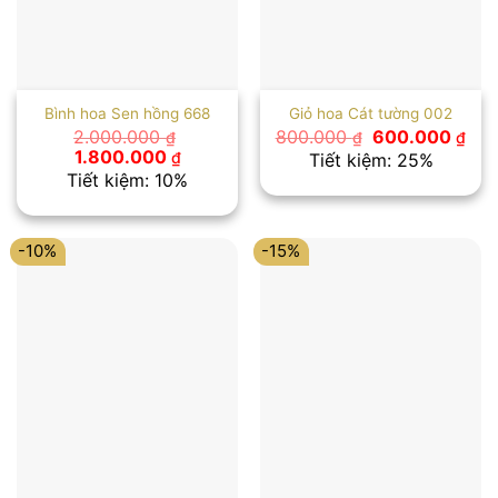
Bình hoa Sen hồng 668
Giỏ hoa Cát tường 002
Giá
Giá
2.000.000
800.000
600.000
₫
₫
₫
gốc
hiệ
Giá
Giá
1.800.000
₫
Tiết kiệm: 25%
là:
tại
gốc
hiện
Tiết kiệm: 10%
800.000 ₫.
là:
là:
tại
600
2.000.000 ₫.
là:
1.800.000 ₫.
-10%
-15%