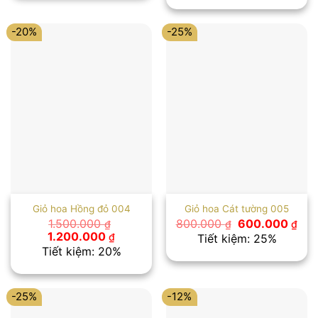
600.000 ₫.
1.500.000 ₫.
là:
1.200.00
-20%
-25%
Giỏ hoa Hồng đỏ 004
Giỏ hoa Cát tường 005
Giá
Giá
1.500.000
800.000
600.000
₫
₫
₫
gốc
hiệ
Giá
Giá
1.200.000
₫
Tiết kiệm: 25%
là:
tại
gốc
hiện
Tiết kiệm: 20%
800.000 ₫.
là:
là:
tại
600
1.500.000 ₫.
là:
1.200.000 ₫.
-25%
-12%