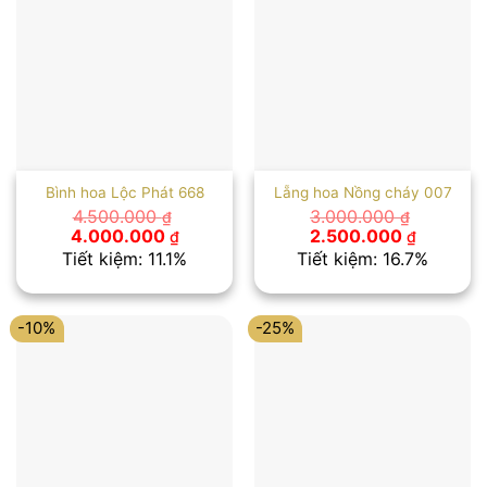
Bình hoa Lộc Phát 668
Lẵng hoa Nồng cháy 007
4.500.000
3.000.000
₫
₫
Giá
Giá
Giá
Giá
4.000.000
2.500.000
₫
₫
gốc
hiện
gốc
hiện
Tiết kiệm: 11.1%
Tiết kiệm: 16.7%
là:
tại
là:
tại
4.500.000 ₫.
là:
3.000.000 ₫.
là:
4.000.000 ₫.
2.500.00
-10%
-25%