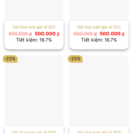
Giỏ hoa tươi giá rẻ 001
Giỏ hoa tươi giá rẻ 002
Giá
Giá
Giá
Giá
600.000
500.000
600.000
500.000
₫
₫
₫
₫
gốc
hiện
gốc
hiệ
Tiết kiệm: 16.7%
Tiết kiệm: 16.7%
là:
tại
là:
tại
600.000 ₫.
là:
600.000 ₫.
là:
500.000 ₫.
500
-23%
-23%
Giỏ hoa tươi giá rẻ 003
Giỏ hoa tươi giá rẻ 005