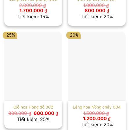
2.000.000
1.000.000
₫
₫
Giá
Giá
Giá
Giá
1.700.000
800.000
₫
₫
gốc
hiện
gốc
hiện
Tiết kiệm: 15%
Tiết kiệm: 20%
là:
tại
là:
tại
2.000.000 ₫.
là:
1.000.000 ₫.
là:
1.700.000 ₫.
800.000 
-25%
-20%
Giỏ hoa Hồng đỏ 002
Lẵng hoa Nồng cháy 004
Giá
Giá
800.000
600.000
1.500.000
₫
₫
₫
gốc
hiện
Giá
Giá
1.200.000
₫
Tiết kiệm: 25%
là:
tại
gốc
hiện
Tiết kiệm: 20%
800.000 ₫.
là:
là:
tại