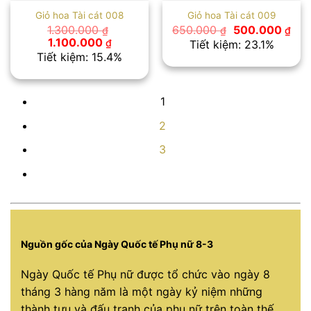
Giỏ hoa Tài cát 008
Giỏ hoa Tài cát 009
Giá
Giá
1.300.000
650.000
500.000
₫
₫
₫
gốc
hiệ
Giá
Giá
1.100.000
₫
Tiết kiệm: 23.1%
là:
tại
gốc
hiện
Tiết kiệm: 15.4%
650.000 ₫.
là:
là:
tại
500
1.300.000 ₫.
là:
1.100.000 ₫.
1
2
3
Nguồn gốc của Ngày Quốc tế Phụ nữ 8-3
Ngày Quốc tế Phụ nữ được tổ chức vào ngày 8
tháng 3 hàng năm là một ngày kỷ niệm những
thành tựu và đấu tranh của phụ nữ trên toàn thế