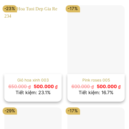
-23%
-17%
Giỏ hoa xinh 003
Pink roses 005
Giá
Giá
Giá
Giá
650.000
500.000
600.000
500.000
₫
₫
₫
₫
gốc
hiện
gốc
hiệ
Tiết kiệm: 23.1%
Tiết kiệm: 16.7%
là:
tại
là:
tại
650.000 ₫.
là:
600.000 ₫.
là:
500.000 ₫.
500
-29%
-17%