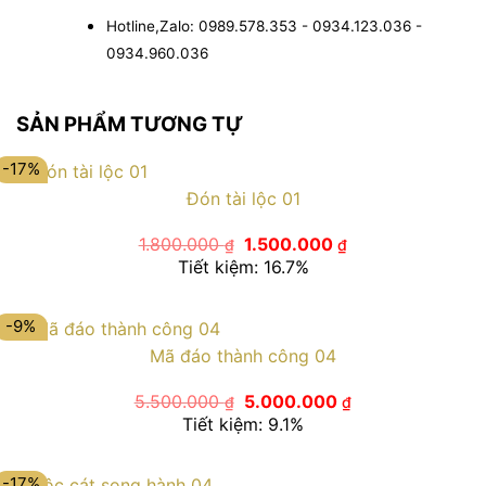
Hotline,Zalo: 0989.578.353 - 0934.123.036 -
0934.960.036
SẢN PHẨM TƯƠNG TỰ
-17%
Đón tài lộc 01
Giá
Giá
1.800.000
1.500.000
₫
₫
gốc
hiện
Tiết kiệm: 16.7%
là:
tại
1.800.000 ₫.
là:
1.500.000 ₫.
-9%
Mã đáo thành công 04
Giá
Giá
5.500.000
5.000.000
₫
₫
gốc
hiện
Tiết kiệm: 9.1%
là:
tại
5.500.000 ₫.
là:
5.000.000 ₫.
-17%