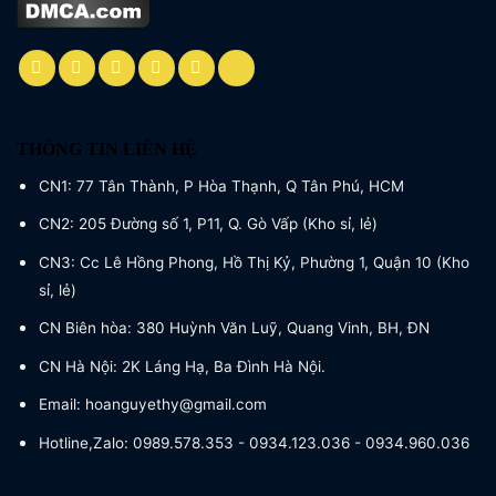
THÔNG TIN LIÊN HỆ
CN1: 77 Tân Thành, P Hòa Thạnh, Q Tân Phú, HCM
CN2: 205 Đường số 1, P11, Q. Gò Vấp (Kho sỉ, lẻ)
CN3: Cc Lê Hồng Phong, Hồ Thị Kỷ, Phường 1, Quận 10 (Kho
sỉ, lẻ)
CN Biên hòa: 380 Huỳnh Văn Luỹ, Quang Vinh, BH, ĐN
CN Hà Nội: 2K Láng Hạ, Ba Đình Hà Nội.
Email: hoanguyethy@gmail.com
Hotline,Zalo: 0989.578.353 - 0934.123.036 - 0934.960.036