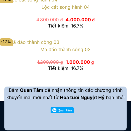
Lộc cát song hành 04
Giá
Giá
4.800.000
4.000.000
₫
₫
gốc
hiện
Tiết kiệm: 16.7%
là:
tại
4.800.000 ₫.
là:
4.000.000 ₫.
-17%
Mã đáo thành công 03
Giá
Giá
1.200.000
1.000.000
₫
₫
gốc
hiện
Tiết kiệm: 16.7%
là:
tại
1.200.000 ₫.
là:
1.000.000 ₫.
Bấm
Quan Tâm
để nhận thông tin các chương trình
khuyến mãi mới nhất từ
Hoa tươi Nguyệt Hỷ
bạn nhé!