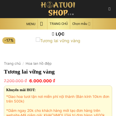
Skip
to
content
TRANG CHỦ
Chọn mẫu
MENU
LỌC
-17%
Trang chủ
/
Hoa lan hồ điệp
Tương lai vững vàng
Giá
Giá
₫
₫
7.200.000
6.000.000
gốc
hiện
là:
tại
Khuyến mãi HOT:
7.200.000 ₫.
là:
*Giao hoa tươi tận nơi miễn phí nội thành (Bán kính 10km đơn
6.000.000 ₫.
trên 500k)
*Giảm ngay 20k cho khách hàng mới tạo đơn hàng trên
website-Mã giảm giá: KHACHMOI (Giá trị đơn hàng >600k,