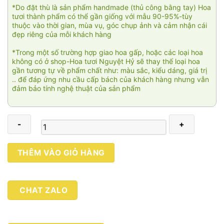
*Do đặt thù là sản phẩm handmade (thủ công bằng tay) Hoa
tươi thành phẩm có thể gần giống với mẫu 90-95%-tùy
thuộc vào thời gian, mùa vụ, góc chụp ảnh và cảm nhận cái
đẹp riêng của mỗi khách hàng
*Trong một số trường hợp giao hoa gấp, hoặc các loại hoa
không có ở shop-Hoa tươi Nguyệt Hỷ sẽ thay thế loại hoa
gần tương tự về phẩm chất như: màu sắc, kiểu dáng, giá trị
.. để đáp ứng nhu cầu cấp bách của khách hàng nhưng vẫn
đảm bảo tính nghệ thuật của sản phẩm
Tương
THÊM VÀO GIỎ HÀNG
lai
vững
vàng
CHAT ZALO
số
lượng