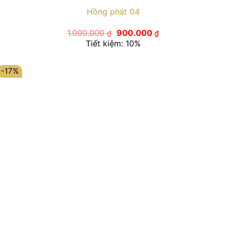
Hồng phát 04
Giá
Giá
1.000.000
900.000
₫
₫
gốc
hiện
Tiết kiệm: 10%
là:
tại
1.000.000 ₫.
là:
900.000 ₫.
-17%