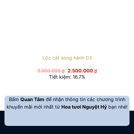
Lộc cát song hành 03
Giá
Giá
3.000.000
2.500.000
₫
₫
gốc
hiện
Tiết kiệm: 16.7%
là:
tại
3.000.000 ₫.
là:
2.500.000 ₫.
Bấm
Quan Tâm
để nhận thông tin các chương trình
khuyến mãi mới nhất từ
Hoa tươi Nguyệt Hỷ
bạn nhé!