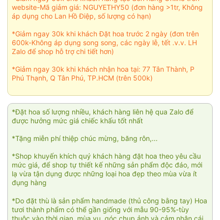
website-Mã giảm giá: NGUYETHY50 (đơn hàng >1tr, Không
áp dụng cho Lan Hồ Điệp, số lượng có hạn)
*Giảm ngay 30k khi khách Đặt hoa trước 2 ngày (đơn trên
600k-Không áp dụng song song, các ngày lễ, tết .v.v. LH
Zalo để shop hỗ trợ chi tiết hơn)
*Giảm ngay 30k khi khách nhận hoa tại: 77 Tân Thành, P
Phú Thạnh, Q Tân Phú, TP.HCM (trên 500k)
*Đặt hoa số lượng nhiều, khách hàng liên hệ qua Zalo để
được hưởng mức giá chiếc khấu tốt nhất
*Tặng miễn phí thiệp chúc mừng, băng rôn,...
*Shop khuyến khích quý khách hàng đặt hoa theo yêu cầu
mức giá, để shop tự thiết kế những sản phẩm độc đáo, mới
lạ vừa tận dụng được những loại hoa đẹp theo mùa vừa ít
đụng hàng
*Do đặt thù là sản phẩm handmade (thủ công bằng tay) Hoa
tươi thành phẩm có thể gần giống với mẫu 90-95%-tùy
thuộc vào thời gian, mùa vụ, góc chụp ảnh và cảm nhận cái