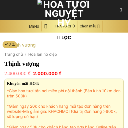
Skip
to
content
TRANG CHỦ
Chọn mẫu
MENU
LỌC
-17%
Trang chủ
/
Hoa lan hồ điệp
Thịnh vượng
Giá
Giá
₫
₫
2.400.000
2.000.000
gốc
hiện
là:
tại
Khuyến mãi HOT:
2.400.000 ₫.
là:
*Giao hoa tươi tận nơi miễn phí nội thành (Bán kính 10km đơn
2.000.000 ₫.
trên 500k)
*Giảm ngay 20k cho khách hàng mới tạo đơn hàng trên
website-Mã giảm giá: KHACHMOI (Giá trị đơn hàng >600k,
số lượng có hạn)
*Giảm ngay 50k cho khách hàng tạo đơn hàng Online trên