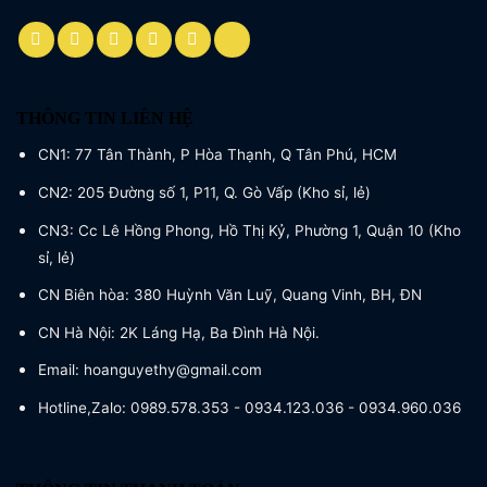
THÔNG TIN LIÊN HỆ
CN1: 77 Tân Thành, P Hòa Thạnh, Q Tân Phú, HCM
CN2: 205 Đường số 1, P11, Q. Gò Vấp (Kho sỉ, lẻ)
CN3: Cc Lê Hồng Phong, Hồ Thị Kỷ, Phường 1, Quận 10 (Kho
sỉ, lẻ)
CN Biên hòa: 380 Huỳnh Văn Luỹ, Quang Vinh, BH, ĐN
CN Hà Nội: 2K Láng Hạ, Ba Đình Hà Nội.
Email: hoanguyethy@gmail.com
Hotline,Zalo: 0989.578.353 - 0934.123.036 - 0934.960.036