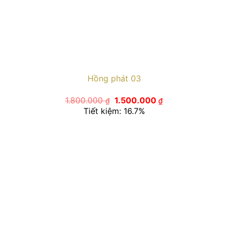
Hồng phát 03
Giá
Giá
1.800.000
1.500.000
₫
₫
gốc
hiện
Tiết kiệm: 16.7%
là:
tại
1.800.000 ₫.
là:
1.500.000 ₫.