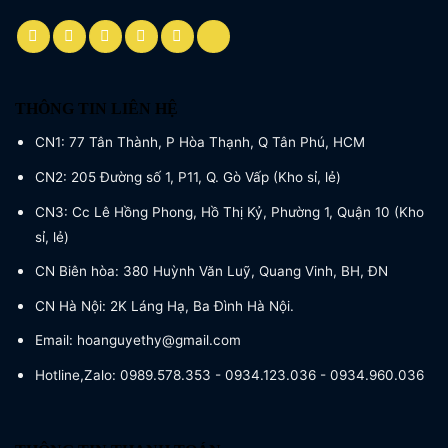
THÔNG TIN LIÊN HỆ
CN1: 77 Tân Thành, P Hòa Thạnh, Q Tân Phú, HCM
CN2: 205 Đường số 1, P11, Q. Gò Vấp (Kho sỉ, lẻ)
CN3: Cc Lê Hồng Phong, Hồ Thị Kỷ, Phường 1, Quận 10 (Kho
sỉ, lẻ)
CN Biên hòa: 380 Huỳnh Văn Luỹ, Quang Vinh, BH, ĐN
CN Hà Nội: 2K Láng Hạ, Ba Đình Hà Nội.
Email: hoanguyethy@gmail.com
Hotline,Zalo: 0989.578.353 - 0934.123.036 - 0934.960.036