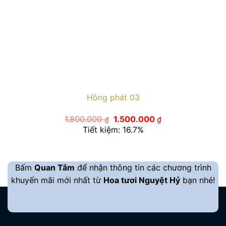
Hồng phát 03
Giá
Giá
1.800.000
1.500.000
₫
₫
gốc
hiện
Tiết kiệm: 16.7%
là:
tại
1.800.000 ₫.
là:
1.500.000 ₫.
Bấm
Quan Tâm
để nhận thông tin các chương trình
khuyến mãi mới nhất từ
Hoa tươi Nguyệt Hỷ
bạn nhé!