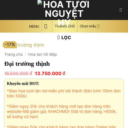
Skip
to
content
TRANG CHỦ
Chọn mẫu
MENU
LỌC
-17%
Trang chủ
/
Hoa lan hồ điệp
Đại trường thịnh
Giá
Giá
₫
₫
16.500.000
13.750.000
gốc
hiện
là:
tại
Khuyến mãi HOT:
16.500.000 ₫.
là:
*Giao hoa tươi tận nơi miễn phí nội thành (Bán kính 10km đơn
13.750.000 ₫.
trên 500k)
*Giảm ngay 20k cho khách hàng mới tạo đơn hàng trên
website-Mã giảm giá: KHACHMOI (Giá trị đơn hàng >600k,
số lượng có hạn)
*Giảm ngay 50k cho khách hàng tạo đơn hàng Online trên