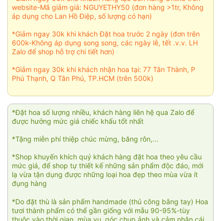
website-Mã giảm giá: NGUYETHY50 (đơn hàng >1tr, Không
áp dụng cho Lan Hồ Điệp, số lượng có hạn)
*Giảm ngay 30k khi khách Đặt hoa trước 2 ngày (đơn trên
600k-Không áp dụng song song, các ngày lễ, tết .v.v. LH
Zalo để shop hỗ trợ chi tiết hơn)
*Giảm ngay 30k khi khách nhận hoa tại: 77 Tân Thành, P
Phú Thạnh, Q Tân Phú, TP.HCM (trên 500k)
*Đặt hoa số lượng nhiều, khách hàng liên hệ qua Zalo để
được hưởng mức giá chiếc khấu tốt nhất
*Tặng miễn phí thiệp chúc mừng, băng rôn,...
*Shop khuyến khích quý khách hàng đặt hoa theo yêu cầu
mức giá, để shop tự thiết kế những sản phẩm độc đáo, mới
lạ vừa tận dụng được những loại hoa đẹp theo mùa vừa ít
đụng hàng
*Do đặt thù là sản phẩm handmade (thủ công bằng tay) Hoa
tươi thành phẩm có thể gần giống với mẫu 90-95%-tùy
thuộc vào thời gian, mùa vụ, góc chụp ảnh và cảm nhận cái