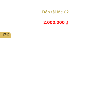
Đón tài lộc 02
2.000.000
₫
-17%