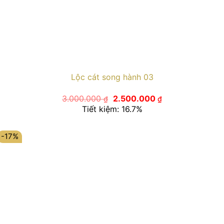
Lộc cát song hành 03
Giá
Giá
3.000.000
2.500.000
₫
₫
gốc
hiện
Tiết kiệm: 16.7%
là:
tại
3.000.000 ₫.
là:
2.500.000 ₫.
-17%