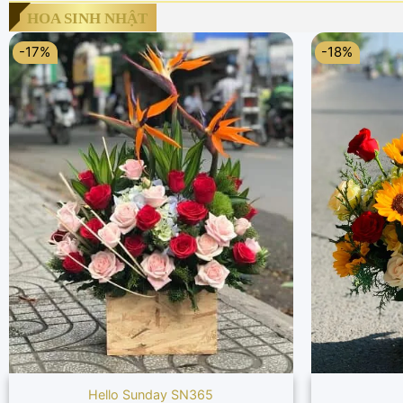
HOA SINH NHẬT
-17%
-18%
Hello Sunday SN365