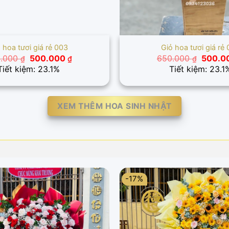
 hoa tươi giá rẻ 003
Giỏ hoa tươi giá rẻ
Giá
Giá
Giá
0.000
500.000
650.000
500.0
₫
₫
₫
gốc
hiện
gốc
Tiết kiệm: 23.1%
Tiết kiệm: 23.1
là:
tại
là:
650.000 ₫.
là:
650.00
500.000 ₫.
XEM THÊM HOA SINH NHẬT
-17%