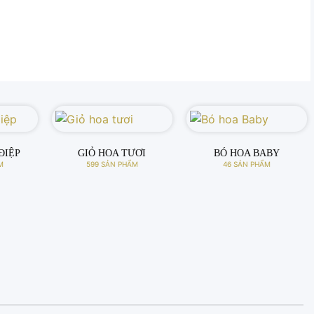
000 ₫.
HOA BÓ ĐẸP
427 SẢN PHẨM
HOA KHAI TRƯƠNG
HẬT
342 SẢN PHẨM
M