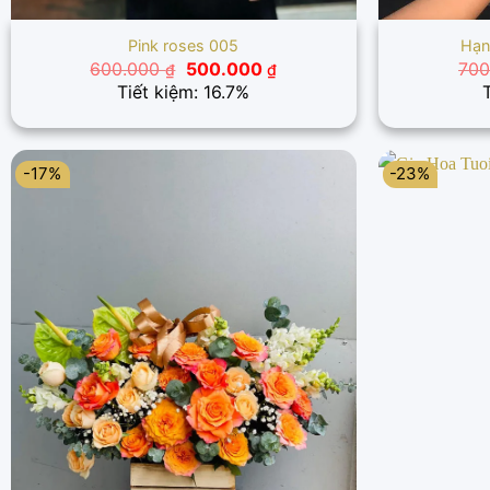
Pink roses 005
Hạn
Giá
Giá
600.000
500.000
70
₫
₫
gốc
hiện
Tiết kiệm: 16.7%
là:
tại
600.000 ₫.
là:
500.000 ₫.
-17%
-23%