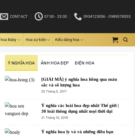
CONTACT
07:00 - 23:00
0934123036 - 0989578353
 hoa Baby
Hoa sự kiện
Kiểu dáng hoa
Ý NGHĨA HOA
ẢNH HOA ĐẸP
ĐIỆN HOA
[GIẢI MÃ] ý nghĩa hoa hồng qua màu
sắc và số lượng hoa
25 Tháng 5, 2017
Ý nghĩa các loài hoa đẹp nhất Thế giới |
30 loài thông dụng nhất mọi thời đại
21 Tháng 10, 2019
Ý nghĩa hoa ly và và những điều bạn