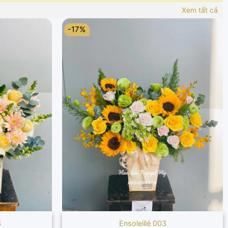
Xem tất cả
-17%
3
Ensoleillé 003