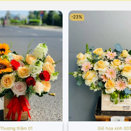
-23%
Thương thầm 01
Giỏ hoa xinh 00