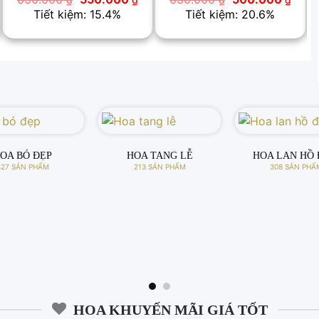
ện
gốc
hiện
gốc
hiện
Tiết kiệm: 28.6%
Tiết kiệm: 25%
i
là:
tại
là:
tại
:
700.000 ₫.
là:
600.000 ₫.
là:
0.000 ₫.
500.000 ₫.
450.
OA NGÀY 8-3
HOA 20-10 ĐẸP
HOA SINH N
125 SẢN PHẨM
143 SẢN PHẨM
780 SẢN PHẨ
HOA KHUYẾN MÃI GIÁ TỐT