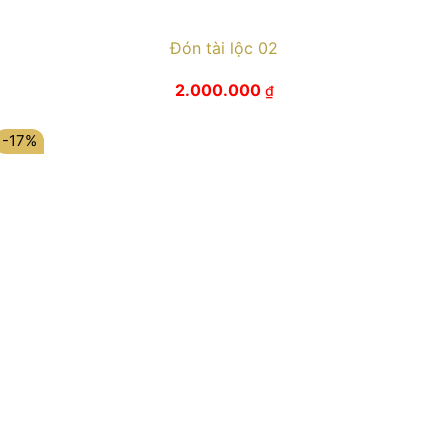
Đón tài lộc 02
2.000.000
₫
-17%