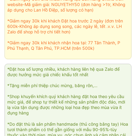
website-Mã giảm giá: NGUYETHY50 (đơn hàng >1tr, Không
áp dụng cho Lan Hồ Điệp, số lượng có hạn)
*Giảm ngay 30k khi khách Đặt hoa trước 2 ngày (đơn trên
600k-Không áp dụng song song, các ngày lễ, tết .v.v. LH
Zalo để shop hỗ trợ chi tiết hơn)
*Giảm ngay 30k khi khách nhận hoa tại: 77 Tân Thành, P
Phú Thạnh, Q Tân Phú, TP.HCM (trên 500k)
*Đặt hoa số lượng nhiều, khách hàng liên hệ qua Zalo để
được hưởng mức giá chiếc khấu tốt nhất
*Tặng miễn phí thiệp chúc mừng, băng rôn,...
*Shop khuyến khích quý khách hàng đặt hoa theo yêu cầu
mức giá, để shop tự thiết kế những sản phẩm độc đáo, mới
lạ vừa tận dụng được những loại hoa đẹp theo mùa vừa ít
đụng hàng
*Do đặt thù là sản phẩm handmade (thủ công bằng tay) Hoa
tươi thành phẩm có thể gần giống với mẫu 90-95%-tùy
thuộc vào thời gian, mùa vụ, góc chụp ảnh và cảm nhận cái