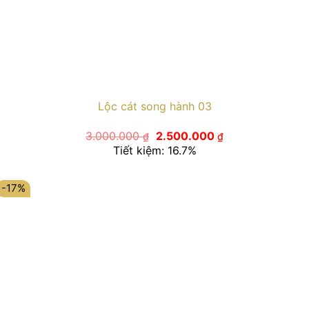
Lộc cát song hành 03
Giá
Giá
3.000.000
2.500.000
₫
₫
gốc
hiện
Tiết kiệm: 16.7%
là:
tại
3.000.000 ₫.
là:
2.500.000 ₫.
-17%