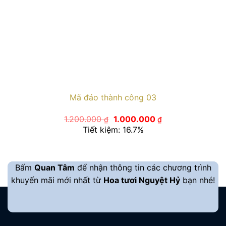
Mã đáo thành công 03
Giá
Giá
1.200.000
1.000.000
₫
₫
gốc
hiện
Tiết kiệm: 16.7%
là:
tại
1.200.000 ₫.
là:
1.000.000 ₫.
Bấm
Quan Tâm
để nhận thông tin các chương trình
khuyến mãi mới nhất từ
Hoa tươi Nguyệt Hỷ
bạn nhé!