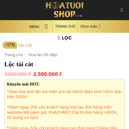
Skip
to
content
TRANG CHỦ
Chọn mẫu
MENU
LỌC
-17%
Trang chủ
/
Hoa lan hồ điệp
Lộc tài cát
Giá
Giá
₫
₫
3.000.000
2.500.000
gốc
hiện
là:
tại
Khuyến mãi HOT:
3.000.000 ₫.
là:
*Giao hoa tươi tận nơi miễn phí nội thành (Bán kính 10km đơn
2.500.000 ₫.
trên 500k)
*Giảm ngay 20k cho khách hàng mới tạo đơn hàng trên
website-Mã giảm giá: KHACHMOI (Giá trị đơn hàng >600k,
số lượng có hạn)
*Giảm ngay 50k cho khách hàng tạo đơn hàng Online trên