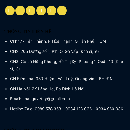
THÔNG TIN LIÊN HỆ
CN1: 77 Tân Thành, P Hòa Thạnh, Q Tân Phú, HCM
CN2: 205 Đường số 1, P11, Q. Gò Vấp (Kho sỉ, lẻ)
CN3: Cc Lê Hồng Phong, Hồ Thị Kỷ, Phường 1, Quận 10 (Kho
sỉ, lẻ)
CN Biên hòa: 380 Huỳnh Văn Luỹ, Quang Vinh, BH, ĐN
CN Hà Nội: 2K Láng Hạ, Ba Đình Hà Nội.
Email: hoanguyethy@gmail.com
Hotline,Zalo: 0989.578.353 - 0934.123.036 - 0934.960.036