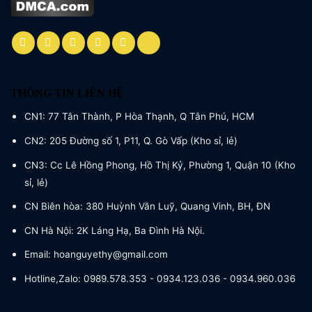
THÔNG TIN LIÊN HỆ
CN1: 77 Tân Thành, P Hòa Thạnh, Q Tân Phú, HCM
CN2: 205 Đường số 1, P11, Q. Gò Vấp (Kho sỉ, lẻ)
CN3: Cc Lê Hồng Phong, Hồ Thị Kỷ, Phường 1, Quận 10 (Kho
sỉ, lẻ)
CN Biên hòa: 380 Huỳnh Văn Luỹ, Quang Vinh, BH, ĐN
CN Hà Nội: 2K Láng Hạ, Ba Đình Hà Nội.
Email: hoanguyethy@gmail.com
Hotline,Zalo: 0989.578.353 - 0934.123.036 - 0934.960.036