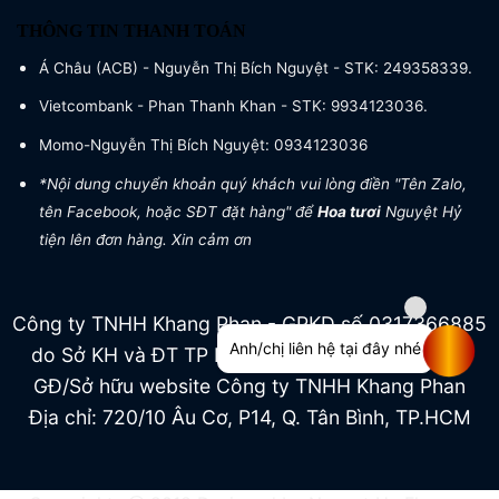
THÔNG TIN THANH TOÁN
Á Châu (ACB) - Nguyễn Thị Bích Nguyệt - STK: 249358339.
Vietcombank - Phan Thanh Khan - STK: 9934123036.
Momo-Nguyễn Thị Bích Nguyệt: 0934123036
*Nội dung chuyển khoản quý khách vui lòng điền "Tên Zalo,
tên Facebook, hoặc SĐT đặt hàng" để
Hoa tươi
Nguyệt Hỷ
tiện lên đơn hàng. Xin cảm ơn
Công ty TNHH Khang Phan - GPKD số 0317366885
Anh/chị liên hệ tại đây nhé
do Sở KH và ĐT TP HCM cấp ngày 04/07/2022
GĐ/Sở hữu website Công ty TNHH Khang Phan
Địa chỉ: 720/10 Âu Cơ, P14, Q. Tân Bình, TP.HCM