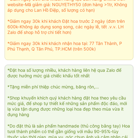
website-Mã giảm giá: NGUYETHY50 (đơn hàng >1tr, Không
áp dụng cho Lan Hồ Điệp, số lượng có hạn)
*Giảm ngay 30k khi khách Đặt hoa trước 2 ngày (đơn trên
600k-Không áp dụng song song, các ngày lễ, tết .v.v. LH
Zalo để shop hỗ trợ chi tiết hơn)
*Giảm ngay 30k khi khách nhận hoa tại: 77 Tân Thành, P
Phú Thạnh, Q Tân Phú, TP.HCM (trên 500k)
*Đặt hoa số lượng nhiều, khách hàng liên hệ qua Zalo để
được hưởng mức giá chiếc khấu tốt nhất
*Tặng miễn phí thiệp chúc mừng, băng rôn,...
*Shop khuyến khích quý khách hàng đặt hoa theo yêu cầu
mức giá, để shop tự thiết kế những sản phẩm độc đáo, mới
lạ vừa tận dụng được những loại hoa đẹp theo mùa vừa ít
đụng hàng
*Do đặt thù là sản phẩm handmade (thủ công bằng tay) Hoa
tươi thành phẩm có thể gần giống với mẫu 90-95%-tùy
thuộc vào thời gian, mùa vụ, góc chụp ảnh và cảm nhận cái