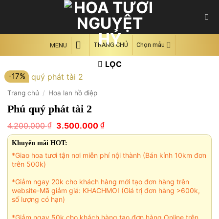
Skip
to
content
TRANG CHỦ
Chọn mẫu
MENU
LỌC
-17%
Trang chủ
/
Hoa lan hồ điệp
Phú quý phát tài 2
Giá
Giá
₫
₫
4.200.000
3.500.000
gốc
hiện
là:
tại
Khuyến mãi HOT:
4.200.000 ₫.
là:
*Giao hoa tươi tận nơi miễn phí nội thành (Bán kính 10km đơn
3.500.000 ₫.
trên 500k)
*Giảm ngay 20k cho khách hàng mới tạo đơn hàng trên
website-Mã giảm giá: KHACHMOI (Giá trị đơn hàng >600k,
số lượng có hạn)
*Giảm ngay 50k cho khách hàng tạo đơn hàng Online trên