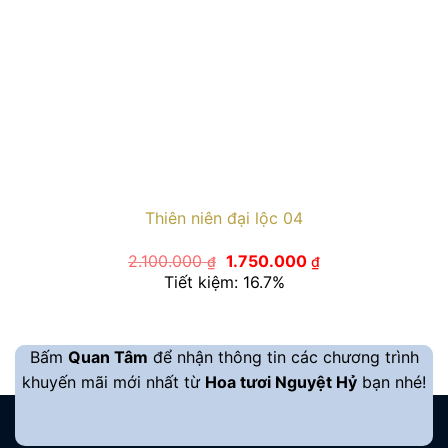
Thiên niên đại lộc 04
Giá
Giá
2.100.000
1.750.000
₫
₫
gốc
hiện
Tiết kiệm: 16.7%
là:
tại
2.100.000 ₫.
là:
1.750.000 ₫.
Bấm
Quan Tâm
để nhận thông tin các chương trình
khuyến mãi mới nhất từ
Hoa tươi Nguyệt Hỷ
bạn nhé!