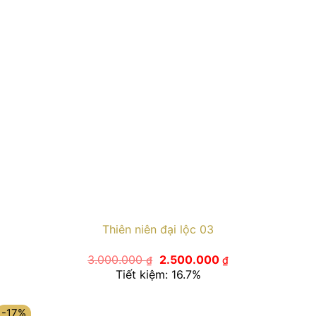
Thiên niên đại lộc 03
Giá
Giá
3.000.000
2.500.000
₫
₫
gốc
hiện
Tiết kiệm: 16.7%
là:
tại
3.000.000 ₫.
là:
2.500.000 ₫.
-17%