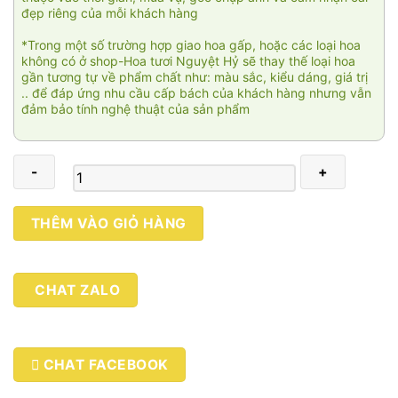
đẹp riêng của mỗi khách hàng
*Trong một số trường hợp giao hoa gấp, hoặc các loại hoa
không có ở shop-Hoa tươi Nguyệt Hỷ sẽ thay thế loại hoa
gần tương tự về phẩm chất như: màu sắc, kiểu dáng, giá trị
.. để đáp ứng nhu cầu cấp bách của khách hàng nhưng vẫn
đảm bảo tính nghệ thuật của sản phẩm
Phú
THÊM VÀO GIỎ HÀNG
quý
phát
tài
CHAT ZALO
2
số
lượng
CHAT FACEBOOK