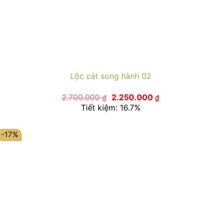
Lộc cát song hành 02
Giá
Giá
2.700.000
2.250.000
₫
₫
gốc
hiện
Tiết kiệm: 16.7%
là:
tại
2.700.000 ₫.
là:
2.250.000 ₫.
-17%