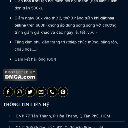
Giao
hoa tươi
tận nơi miễn phí nội thành (Bán kính 10km
đơn trên 500k).
Giảm ngay 30k vào thứ 2, thứ 3 hàng tuần khi
đặt hoa
online
trên 600k (không áp dụng song song với chương
trình giảm giá khác và các ngày lễ, tết .v.v. )
Tặng kèm phụ kiện trang trí (thiệp chúc mừng, băng rôn,
chậu hoa,...)
Cam kết hài lòng 100%
THÔNG TIN LIÊN HỆ
CN1: 77 Tân Thành, P Hòa Thạnh, Q Tân Phú, HCM
CN2: 205 Đường số 1, P11, Q. Gò Vấp (Kho sỉ, lẻ)