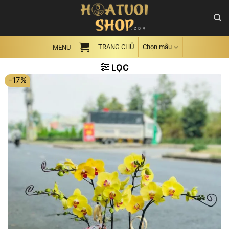
Skip
to
content
TRANG CHỦ
Chọn mẫu
MENU
LỌC
-17%