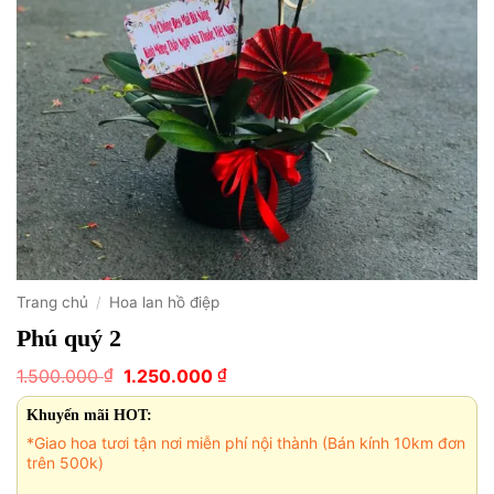
Trang chủ
/
Hoa lan hồ điệp
Phú quý 2
Giá
Giá
₫
₫
1.500.000
1.250.000
gốc
hiện
là:
tại
Khuyến mãi HOT:
1.500.000 ₫.
là:
*Giao hoa tươi tận nơi miễn phí nội thành (Bán kính 10km đơn
1.250.000 ₫.
trên 500k)