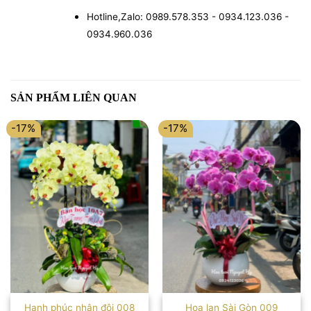
Hotline,Zalo: 0989.578.353 - 0934.123.036 -
0934.960.036
SẢN PHẨM LIÊN QUAN
-17%
-17%
Hạnh phúc nhân đôi 008
Hoa lan Sài Gòn 009