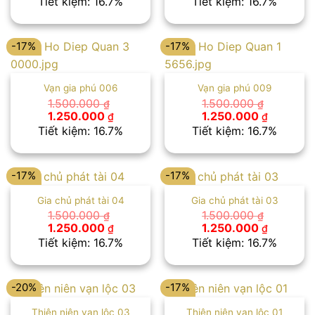
Tiết kiệm: 16.7%
Tiết kiệm: 16.7%
là:
tại
là:
tại
1.500.000 ₫.
là:
1.500.000 ₫.
là:
1.250.000 ₫.
1.250.00
-17%
-17%
Vạn gia phú 006
Vạn gia phú 009
1.500.000
1.500.000
₫
₫
Giá
Giá
Giá
Giá
1.250.000
1.250.000
₫
₫
gốc
hiện
gốc
hiện
Tiết kiệm: 16.7%
Tiết kiệm: 16.7%
là:
tại
là:
tại
1.500.000 ₫.
là:
1.500.000 ₫.
là:
1.250.000 ₫.
1.250.00
-17%
-17%
Gia chủ phát tài 04
Gia chủ phát tài 03
1.500.000
1.500.000
₫
₫
Giá
Giá
Giá
Giá
1.250.000
1.250.000
₫
₫
gốc
hiện
gốc
hiện
Tiết kiệm: 16.7%
Tiết kiệm: 16.7%
là:
tại
là:
tại
1.500.000 ₫.
là:
1.500.000 ₫.
là:
1.250.000 ₫.
1.250.00
-20%
-17%
Thiên niên vạn lộc 03
Thiên niên vạn lộc 01