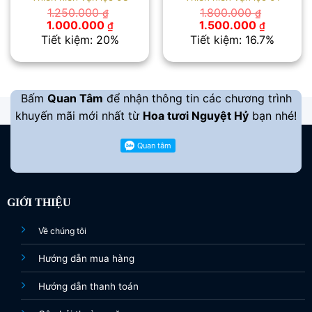
1.250.000
1.800.000
₫
₫
Giá
Giá
Giá
Giá
1.000.000
1.500.000
₫
₫
gốc
hiện
gốc
hiện
Tiết kiệm: 20%
Tiết kiệm: 16.7%
là:
tại
là:
tại
1.250.000 ₫.
là:
1.800.000 ₫.
là:
1.000.000 ₫.
1.500.00
Bấm
Quan Tâm
để nhận thông tin các chương trình
khuyến mãi mới nhất từ
Hoa tươi Nguyệt Hỷ
bạn nhé!
GIỚI THIỆU
Về chúng tôi
Hướng dẫn mua hàng
Hướng dẫn thanh toán