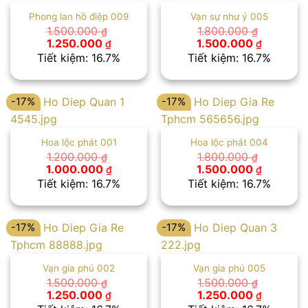
Phong lan hồ điệp 009
Vạn sự như ý 005
1.500.000
1.800.000
₫
₫
Giá
Giá
Giá
Giá
1.250.000
1.500.000
₫
₫
gốc
hiện
gốc
hiện
Tiết kiệm: 16.7%
Tiết kiệm: 16.7%
là:
tại
là:
tại
1.500.000 ₫.
là:
1.800.000 ₫.
là:
1.250.000 ₫.
1.500.00
-17%
-17%
Hoa lộc phát 001
Hoa lộc phát 004
1.200.000
1.800.000
₫
₫
Giá
Giá
Giá
Giá
1.000.000
1.500.000
₫
₫
gốc
hiện
gốc
hiện
Tiết kiệm: 16.7%
Tiết kiệm: 16.7%
là:
tại
là:
tại
1.200.000 ₫.
là:
1.800.000 ₫.
là:
1.000.000 ₫.
1.500.00
-17%
-17%
Vạn gia phú 002
Vạn gia phú 005
1.500.000
1.500.000
₫
₫
Giá
Giá
Giá
Giá
1.250.000
1.250.000
₫
₫
gốc
hiện
gốc
hiện