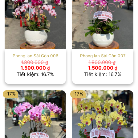
Phong lan Sài Gòn 006
Phong lan Sài Gòn 007
1.800.000
1.800.000
₫
₫
Giá
Giá
Giá
Giá
1.500.000
1.500.000
₫
₫
gốc
hiện
gốc
hiện
Tiết kiệm: 16.7%
Tiết kiệm: 16.7%
là:
tại
là:
tại
1.800.000 ₫.
là:
1.800.000 ₫.
là:
1.500.000 ₫.
1.500.00
-17%
-17%