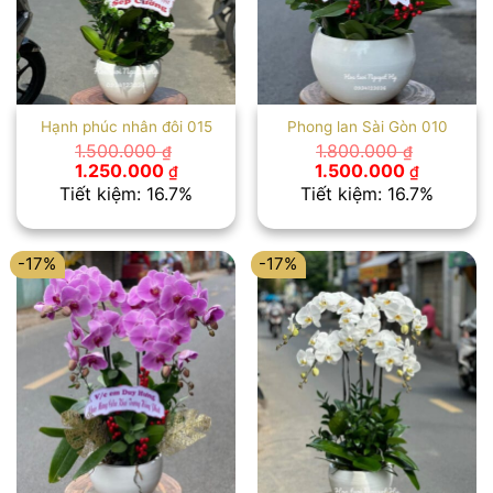
Hạnh phúc nhân đôi 015
Phong lan Sài Gòn 010
1.500.000
1.800.000
₫
₫
Giá
Giá
Giá
Giá
1.250.000
1.500.000
₫
₫
gốc
hiện
gốc
hiện
Tiết kiệm: 16.7%
Tiết kiệm: 16.7%
là:
tại
là:
tại
1.500.000 ₫.
là:
1.800.000 ₫.
là:
1.250.000 ₫.
1.500.00
-17%
-17%