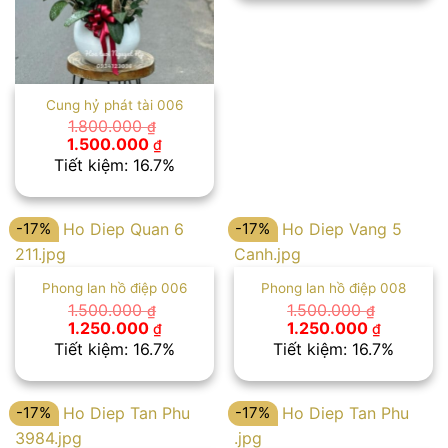
1.250.00
Cung hỷ phát tài 006
1.800.000
₫
Giá
Giá
1.500.000
₫
gốc
hiện
Tiết kiệm: 16.7%
là:
tại
1.800.000 ₫.
là:
1.500.000 ₫.
-17%
-17%
Phong lan hồ điệp 006
Phong lan hồ điệp 008
1.500.000
1.500.000
₫
₫
Giá
Giá
Giá
Giá
1.250.000
1.250.000
₫
₫
gốc
hiện
gốc
hiện
Tiết kiệm: 16.7%
Tiết kiệm: 16.7%
là:
tại
là:
tại
1.500.000 ₫.
là:
1.500.000 ₫.
là:
1.250.000 ₫.
1.250.00
-17%
-17%