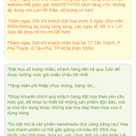
website-Mã giảm giá: NGUYETHY50 (đơn hàng >1tr, Không
áp dụng cho Lan Hồ Điệp, số lượng có hạn)
*Giảm ngay 30k khi khách Đặt hoa trước 2 ngày (đơn trên
600k-Không áp dụng song song, các ngày lễ, tết .v.v. LH
Zalo để shop hỗ trợ chi tiết hơn)
*Giảm ngay 30k khi khách nhận hoa tại: 77 Tân Thành, P
Phú Thạnh, Q Tân Phú, TP.HCM (trên 500k)
*Đặt hoa số lượng nhiều, khách hàng liên hệ qua Zalo để
được hưởng mức giá chiếc khấu tốt nhất
*Tặng miễn phí thiệp chúc mừng, băng rôn,...
*Shop khuyến khích quý khách hàng đặt hoa theo yêu cầu
mức giá, để shop tự thiết kế những sản phẩm độc đáo, mới
lạ vừa tận dụng được những loại hoa đẹp theo mùa vừa ít
đụng hàng
*Do đặt thù là sản phẩm handmade (thủ công bằng tay) Hoa
tươi thành phẩm có thể gần giống với mẫu 90-95%-tùy
thuộc vào thời gian, mùa vụ, góc chụp ảnh và cảm nhận cái