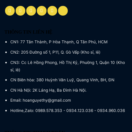
THÔNG TIN LIÊN HỆ
CN1: 77 Tân Thành, P Hòa Thạnh, Q Tân Phú, HCM
CN2: 205 Đường số 1, P11, Q. Gò Vấp (Kho sỉ, lẻ)
CN3: Cc Lê Hồng Phong, Hồ Thị Kỷ, Phường 1, Quận 10 (Kho
sỉ, lẻ)
CN Biên hòa: 380 Huỳnh Văn Luỹ, Quang Vinh, BH, ĐN
CN Hà Nội: 2K Láng Hạ, Ba Đình Hà Nội.
Email: hoanguyethy@gmail.com
Hotline,Zalo: 0989.578.353 - 0934.123.036 - 0934.960.036