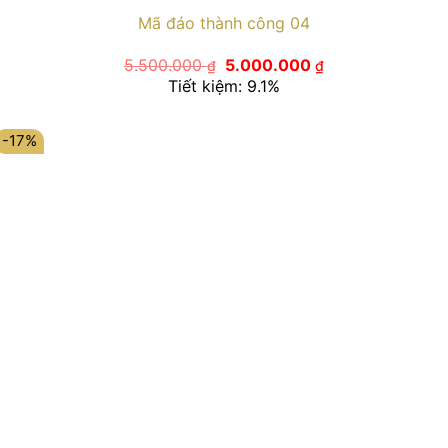
Mã đáo thành công 04
Giá
Giá
5.500.000
5.000.000
₫
₫
gốc
hiện
Tiết kiệm: 9.1%
là:
tại
5.500.000 ₫.
là:
5.000.000 ₫.
-17%