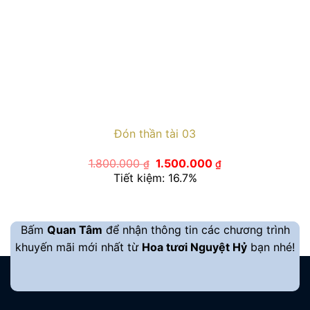
Đón thần tài 03
Giá
Giá
1.800.000
1.500.000
₫
₫
gốc
hiện
Tiết kiệm: 16.7%
là:
tại
1.800.000 ₫.
là:
1.500.000 ₫.
Bấm
Quan Tâm
để nhận thông tin các chương trình
khuyến mãi mới nhất từ
Hoa tươi Nguyệt Hỷ
bạn nhé!