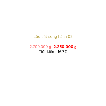
Lộc cát song hành 02
Giá
Giá
2.700.000
2.250.000
₫
₫
gốc
hiện
Tiết kiệm: 16.7%
là:
tại
2.700.000 ₫.
là:
2.250.000 ₫.