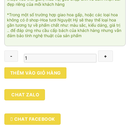
đẹp riêng của mỗi khách hàng
*Trong một số trường hợp giao hoa gấp, hoặc các loại hoa
không có ở shop-Hoa tươi Nguyệt Hỷ sẽ thay thế loại hoa
gần tương tự về phẩm chất như: màu sắc, kiểu dáng, giá trị
.. để đáp ứng nhu cầu cấp bách của khách hàng nhưng vẫn
đảm bảo tính nghệ thuật của sản phẩm
Đón
THÊM VÀO GIỎ HÀNG
tài
lộc
04
CHAT ZALO
số
lượng
CHAT FACEBOOK