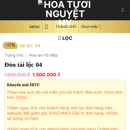
Skip
to
content
TRANG CHỦ
Chọn mẫu
MENU
LỌC
-17%
Trang chủ
/
Hoa lan hồ điệp
Đón tài lộc 04
Giá
Giá
₫
₫
1.800.000
1.500.000
gốc
hiện
là:
tại
Khuyến mãi HOT:
1.800.000 ₫.
là:
*Giao hoa tươi tận nơi miễn phí nội thành (Bán kính 10km đơn
1.500.000 ₫.
trên 500k)
*Giảm ngay 20k cho khách hàng mới tạo đơn hàng trên
website-Mã giảm giá: KHACHMOI (Giá trị đơn hàng >600k,
số lượng có hạn)
*Giảm ngay 50k cho khách hàng tạo đơn hàng Online trên