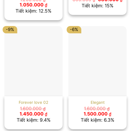
gốc
hiệ
Giá
Giá
1.050.000
₫
Tiết kiệm: 15%
là:
tại
gốc
hiện
Tiết kiệm: 12.5%
800.000 ₫.
là:
là:
tại
680
1.200.000 ₫.
là:
1.050.000 ₫.
-9%
-6%
Forever love 02
Elegant
1.600.000
1.600.000
₫
₫
Giá
Giá
Giá
Giá
1.450.000
1.500.000
₫
₫
gốc
hiện
gốc
hiện
Tiết kiệm: 9.4%
Tiết kiệm: 6.3%
là:
tại
là:
tại
1.600.000 ₫.
là:
1.600.000 ₫.
là: