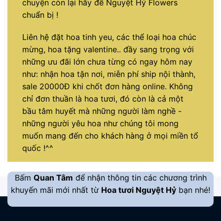
chuyện còn lại hãy để Nguyệt Hỷ Flowers
chuẩn bị !
Liên hệ đặt hoa tinh yeu, các thể loại hoa chúc
mừng, hoa tặng valentine.. đầy sang trọng với
những ưu đãi lớn chưa từng có ngay hôm nay
như: nhận hoa tận nơi, miễn phí ship nội thành,
sale 20000Đ khi chốt đơn hàng online. Không
chỉ đơn thuần là hoa tươi, đó còn là cả một
bầu tâm huyết mà những người làm nghề -
những người yêu hoa như chúng tôi mong
muốn mang đến cho khách hàng ở mọi miền tổ
quốc !^^
Bấm
Quan Tâm
để nhận thông tin các chương trình
khuyến mãi mới nhất từ
Hoa tươi Nguyệt Hỷ
bạn nhé!