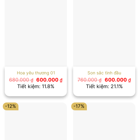
Hoa yêu thương 01
Son sắc tình đầu
Giá
Giá
Giá
Giá
680.000
600.000
760.000
600.000
₫
₫
₫
₫
gốc
hiện
gốc
hiệ
Tiết kiệm: 11.8%
Tiết kiệm: 21.1%
là:
tại
là:
tại
680.000 ₫.
là:
760.000 ₫.
là:
600.000 ₫.
600
-12%
-17%