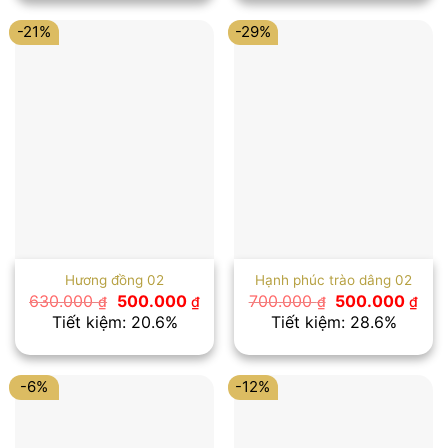
450.000 ₫.
500
-21%
-29%
Hương đồng 02
Hạnh phúc trào dâng 02
Giá
Giá
Giá
Giá
630.000
500.000
700.000
500.000
₫
₫
₫
₫
gốc
hiện
gốc
hiệ
Tiết kiệm: 20.6%
Tiết kiệm: 28.6%
là:
tại
là:
tại
630.000 ₫.
là:
700.000 ₫.
là:
500.000 ₫.
500
-6%
-12%