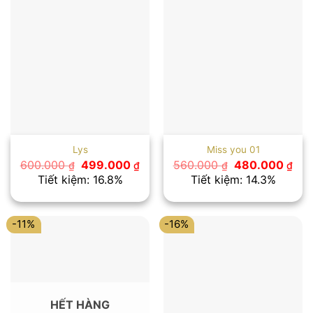
Lys
Miss you 01
Giá
Giá
Giá
Giá
600.000
499.000
560.000
480.000
₫
₫
₫
₫
gốc
hiện
gốc
hiệ
Tiết kiệm: 16.8%
Tiết kiệm: 14.3%
là:
tại
là:
tại
600.000 ₫.
là:
560.000 ₫.
là:
499.000 ₫.
480
-11%
-16%
HẾT HÀNG