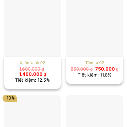
Xuân xanh 02
Tâm tư 02
Giá
Giá
1.600.000
850.000
750.000
₫
₫
₫
gốc
hiệ
Giá
Giá
1.400.000
₫
Tiết kiệm: 11.8%
là:
tại
gốc
hiện
Tiết kiệm: 12.5%
850.000 ₫.
là:
là:
tại
750
1.600.000 ₫.
là:
1.400.000 ₫.
-13%