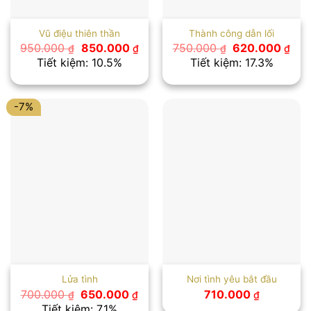
Vũ điệu thiên thần
Thành công dẫn lối
Giá
Giá
Giá
Giá
950.000
850.000
750.000
620.000
₫
₫
₫
₫
gốc
hiện
gốc
hiệ
Tiết kiệm: 10.5%
Tiết kiệm: 17.3%
là:
tại
là:
tại
950.000 ₫.
là:
750.000 ₫.
là:
850.000 ₫.
620
-7%
Lửa tình
Nơi tình yêu bắt đầu
Giá
Giá
700.000
650.000
710.000
₫
₫
₫
gốc
hiện
Tiết kiệm: 7.1%