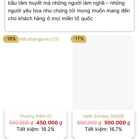
bầu tâm huyết mà những người làm nghề – những
người yêu hoa như chúng tôi mong muốn mang đến
cho khách hàng ở mọi miền tổ quốc
-18%
-17%
Thương thầm 01
Hello Sunday SN365
Giá
Giá
Giá
Giá
550.000
450.000
600.000
500.000
₫
₫
₫
₫
gốc
hiện
gốc
hiệ
Tiết kiệm: 18.2%
Tiết kiệm: 16.7%
là:
tại
là:
tại
550.000 ₫.
là:
600.000 ₫.
là: