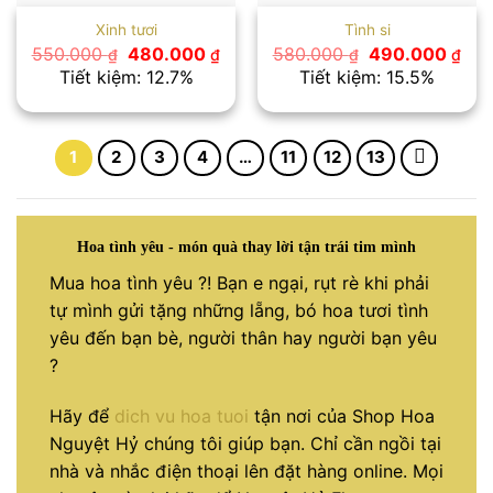
Xinh tươi
Tình si
Giá
Giá
Giá
Giá
550.000
480.000
580.000
490.000
₫
₫
₫
₫
gốc
hiện
gốc
hiệ
Tiết kiệm: 12.7%
Tiết kiệm: 15.5%
là:
tại
là:
tại
550.000 ₫.
là:
580.000 ₫.
là:
480.000 ₫.
490
1
2
3
4
…
11
12
13
Hoa tình yêu - món quà thay lời tận trái tim mình
Mua hoa tình yêu ?! Bạn e ngại, rụt rè khi phải
tự mình gửi tặng những lẵng, bó hoa tươi tình
yêu đến bạn bè, người thân hay người bạn yêu
?
Hãy để
dich vu hoa tuoi
tận nơi của Shop Hoa
Nguyệt Hỷ chúng tôi giúp bạn. Chỉ cần ngồi tại
nhà và nhắc điện thoại lên đặt hàng online. Mọi