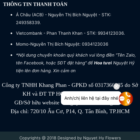
THÔNG TIN THANH TOÁN
Á Châu (ACB) - Nguyễn Thị Bích Nguyệt - STK:
249358339.
Vietcombank - Phan Thanh Khan - STK: 9934123036.
Momo-Nguyễn Thị Bích Nguyệt: 0934123036
*Nội dung chuyển khoản quý khách vui lòng điền "Tên Zalo,
tên Facebook, hoặc SĐT đặt hàng" để
Hoa tươi
Nguyệt Hỷ
tiện lên đơn hàng. Xin cảm ơn
Công ty TNHH Khang Phan - GPKD số 0317366885 do Sở
KH và ĐT TP HCM cấp ngày 04/07/2022
Anh/chị liên hệ tại đây nhé
GĐ/Sở hữu website Công ty TNHH Khang Phan
Địa chỉ: 720/10 Âu Cơ, P14, Q. Tân Bình, TP.HCM
Copyrights @ 2018 Designed by Nguyet Hy Flowers