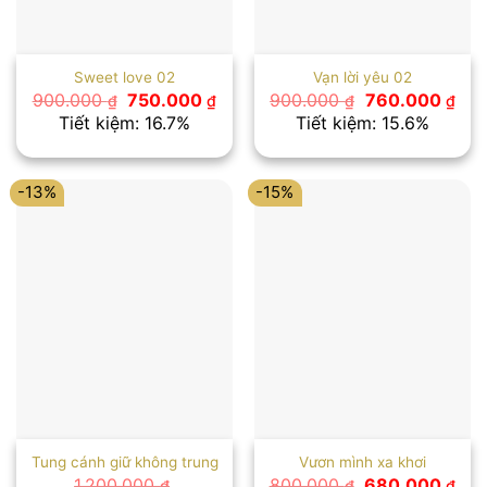
Sweet love 02
Vạn lời yêu 02
Giá
Giá
Giá
Giá
900.000
750.000
900.000
760.000
₫
₫
₫
₫
gốc
hiện
gốc
hiệ
Tiết kiệm: 16.7%
Tiết kiệm: 15.6%
là:
tại
là:
tại
900.000 ₫.
là:
900.000 ₫.
là:
750.000 ₫.
760
-13%
-15%
Tung cánh giữ không trung
Vươn mình xa khơi
Giá
Giá
1.200.000
800.000
680.000
₫
₫
₫