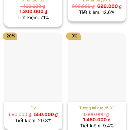
Giá
Giá
1.400.000
800.000
699.000
₫
₫
₫
gốc
hiệ
Giá
Giá
1.300.000
₫
Tiết kiệm: 12.6%
là:
tại
gốc
hiện
Tiết kiệm: 7.1%
800.000 ₫.
là:
là:
tại
699
1.400.000 ₫.
là:
1.300.000 ₫.
-20%
-9%
Fly
Tương lai rực rỡ 03
Giá
Giá
690.000
550.000
1.600.000
₫
₫
₫
gốc
hiện
Giá
Giá
1.450.000
₫
Tiết kiệm: 20.3%
là:
tại
gốc
hiện
Tiết kiệm: 9.4%
690.000 ₫.
là:
là:
tại