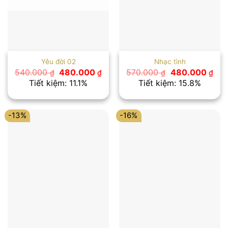
Yêu đời 02
Nhạc tình
Giá
Giá
Giá
Giá
540.000
480.000
570.000
480.000
₫
₫
₫
₫
gốc
hiện
gốc
hiệ
Tiết kiệm: 11.1%
Tiết kiệm: 15.8%
là:
tại
là:
tại
540.000 ₫.
là:
570.000 ₫.
là:
480.000 ₫.
480
-13%
-16%