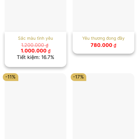
Sắc màu tình yêu
Yêu thương đong đầy
1.200.000
780.000
₫
₫
Giá
Giá
1.000.000
₫
gốc
hiện
Tiết kiệm: 16.7%
là:
tại
1.200.000 ₫.
là:
1.000.000 ₫.
-11%
-17%