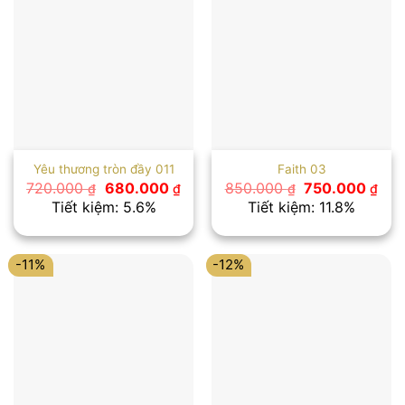
Yêu thương tròn đầy 011
Faith 03
Giá
Giá
Giá
Giá
720.000
680.000
850.000
750.000
₫
₫
₫
₫
gốc
hiện
gốc
hiệ
Tiết kiệm: 5.6%
Tiết kiệm: 11.8%
là:
tại
là:
tại
720.000 ₫.
là:
850.000 ₫.
là:
680.000 ₫.
750
-11%
-12%