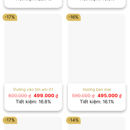
là:
tại
là:
tại
700.000 ₫.
là:
600.000 ₫.
là:
499.000 ₫.
499
-17%
-16%
Đường vào tim em 01
Hương ban mai
Giá
Giá
Giá
Giá
600.000
499.000
590.000
495.000
₫
₫
₫
₫
gốc
hiện
gốc
hiệ
Tiết kiệm: 16.8%
Tiết kiệm: 16.1%
là:
tại
là:
tại
600.000 ₫.
là:
590.000 ₫.
là:
499.000 ₫.
495
-17%
-14%