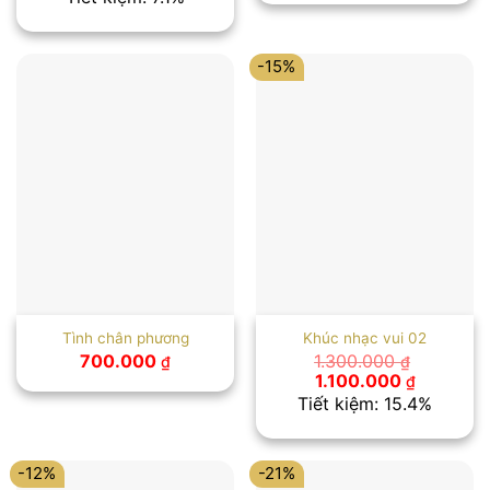
là:
tại
700.000 ₫.
là:
650.000 ₫.
-15%
Tình chân phương
Khúc nhạc vui 02
700.000
1.300.000
₫
₫
Giá
Giá
1.100.000
₫
gốc
hiện
Tiết kiệm: 15.4%
là:
tại
1.300.000 ₫.
là:
1.100.000
-12%
-21%