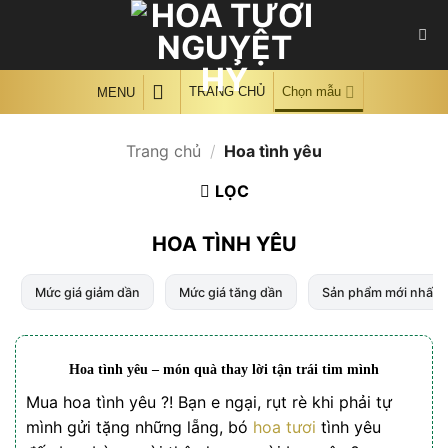
Skip
to
content
TRANG CHỦ
Chọn mẫu
MENU
Trang chủ
/
Hoa tình yêu
LỌC
HOA TÌNH YÊU
Mức giá giảm dần
Mức giá tăng dần
Sản phẩm mới nhất
Hoa tình yêu – món quà thay lời tận trái tim mình
Mua hoa tình yêu ?! Bạn e ngại, rụt rè khi phải tự
mình gửi tặng những lẵng, bó
hoa tươi
tình yêu