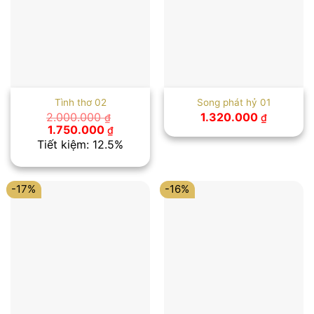
Tình thơ 02
Song phát hỷ 01
2.000.000
1.320.000
₫
₫
Giá
Giá
1.750.000
₫
gốc
hiện
Tiết kiệm: 12.5%
là:
tại
2.000.000 ₫.
là:
1.750.000 ₫.
-17%
-16%