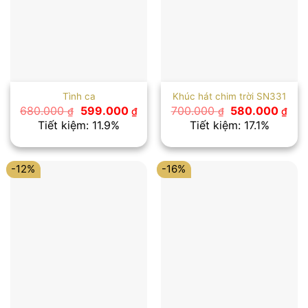
Tình ca
Khúc hát chim trời SN331
Giá
Giá
Giá
Giá
680.000
599.000
700.000
580.000
₫
₫
₫
₫
gốc
hiện
gốc
hiệ
Tiết kiệm: 11.9%
Tiết kiệm: 17.1%
là:
tại
là:
tại
680.000 ₫.
là:
700.000 ₫.
là:
599.000 ₫.
580
-12%
-16%