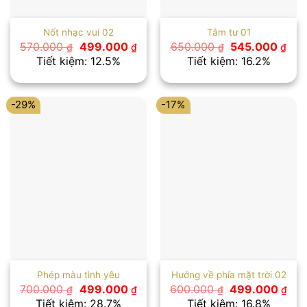
Nốt nhạc vui 02
Tâm tư 01
Giá
Giá
Giá
Giá
570.000
499.000
650.000
545.000
₫
₫
₫
₫
gốc
hiện
gốc
hiệ
Tiết kiệm: 12.5%
Tiết kiệm: 16.2%
là:
tại
là:
tại
570.000 ₫.
là:
650.000 ₫.
là:
499.000 ₫.
545
-29%
-17%
Phép màu tình yêu
Hướng về phía mặt trời 02
Giá
Giá
Giá
Giá
700.000
499.000
600.000
499.000
₫
₫
₫
₫
gốc
hiện
gốc
hiệ
Tiết kiệm: 28.7%
Tiết kiệm: 16.8%