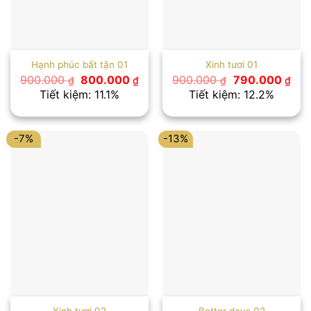
Hạnh phúc bất tận 01
Xinh tươi 01
Giá
Giá
Giá
Giá
900.000
800.000
900.000
790.000
₫
₫
₫
₫
gốc
hiện
gốc
hiệ
Tiết kiệm: 11.1%
Tiết kiệm: 12.2%
là:
tại
là:
tại
900.000 ₫.
là:
900.000 ₫.
là:
800.000 ₫.
790
-7%
-13%
Xinh tươi 02
Better days 02