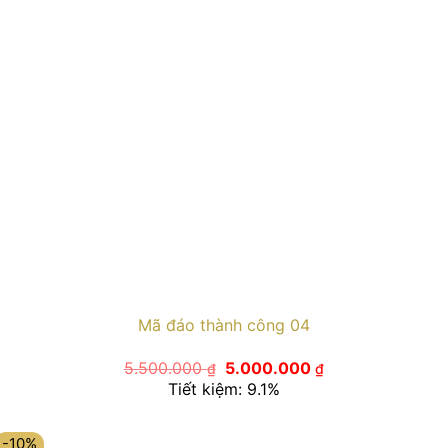
Mã đáo thành công 04
Giá
Giá
5.500.000
5.000.000
₫
₫
gốc
hiện
Tiết kiệm: 9.1%
là:
tại
5.500.000 ₫.
là:
5.000.000 ₫.
-10%