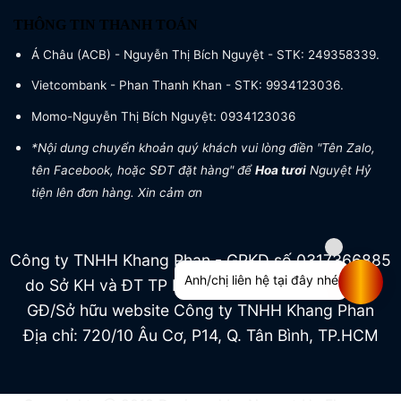
THÔNG TIN THANH TOÁN
Á Châu (ACB) - Nguyễn Thị Bích Nguyệt - STK: 249358339.
Vietcombank - Phan Thanh Khan - STK: 9934123036.
Momo-Nguyễn Thị Bích Nguyệt: 0934123036
*Nội dung chuyển khoản quý khách vui lòng điền "Tên Zalo,
tên Facebook, hoặc SĐT đặt hàng" để
Hoa tươi
Nguyệt Hỷ
tiện lên đơn hàng. Xin cảm ơn
Công ty TNHH Khang Phan - GPKD số 0317366885
Anh/chị liên hệ tại đây nhé
do Sở KH và ĐT TP HCM cấp ngày 04/07/2022
GĐ/Sở hữu website Công ty TNHH Khang Phan
Địa chỉ: 720/10 Âu Cơ, P14, Q. Tân Bình, TP.HCM