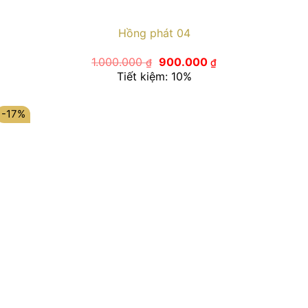
Hồng phát 04
Giá
Giá
1.000.000
900.000
₫
₫
gốc
hiện
Tiết kiệm: 10%
là:
tại
1.000.000 ₫.
là:
900.000 ₫.
-17%