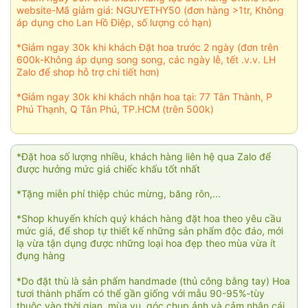
website-Mã giảm giá: NGUYETHY50 (đơn hàng >1tr, Không
áp dụng cho Lan Hồ Điệp, số lượng có hạn)
*Giảm ngay 30k khi khách Đặt hoa trước 2 ngày (đơn trên
600k-Không áp dụng song song, các ngày lễ, tết .v.v. LH
Zalo để shop hỗ trợ chi tiết hơn)
*Giảm ngay 30k khi khách nhận hoa tại: 77 Tân Thành, P
Phú Thạnh, Q Tân Phú, TP.HCM (trên 500k)
*Đặt hoa số lượng nhiều, khách hàng liên hệ qua Zalo để
được hưởng mức giá chiếc khấu tốt nhất
*Tặng miễn phí thiệp chúc mừng, băng rôn,...
*Shop khuyến khích quý khách hàng đặt hoa theo yêu cầu
mức giá, để shop tự thiết kế những sản phẩm độc đáo, mới
lạ vừa tận dụng được những loại hoa đẹp theo mùa vừa ít
đụng hàng
*Do đặt thù là sản phẩm handmade (thủ công bằng tay) Hoa
tươi thành phẩm có thể gần giống với mẫu 90-95%-tùy
thuộc vào thời gian, mùa vụ, góc chụp ảnh và cảm nhận cái