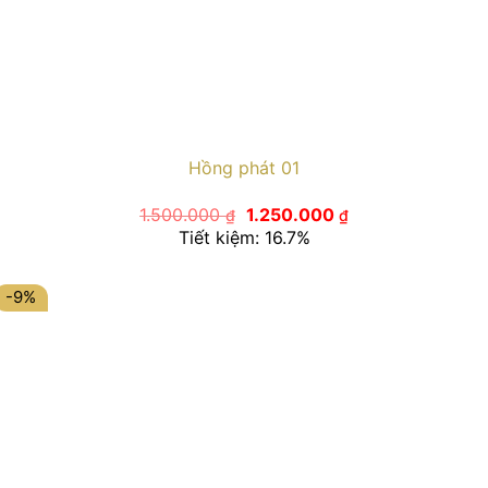
Hồng phát 01
Giá
Giá
1.500.000
1.250.000
₫
₫
gốc
hiện
Tiết kiệm: 16.7%
là:
tại
1.500.000 ₫.
là:
1.250.000 ₫.
-9%