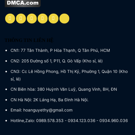
THÔNG TIN LIÊN HỆ
CN1: 77 Tân Thành, P Hòa Thạnh, Q Tân Phú, HCM
CN2: 205 Đường số 1, P11, Q. Gò Vấp (Kho sỉ, lẻ)
CN3: Cc Lê Hồng Phong, Hồ Thị Kỷ, Phường 1, Quận 10 (Kho
sỉ, lẻ)
CN Biên hòa: 380 Huỳnh Văn Luỹ, Quang Vinh, BH, ĐN
CN Hà Nội: 2K Láng Hạ, Ba Đình Hà Nội.
Email: hoanguyethy@gmail.com
Hotline,Zalo: 0989.578.353 - 0934.123.036 - 0934.960.036