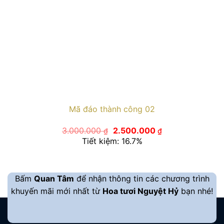
Mã đáo thành công 02
Giá
Giá
3.000.000
2.500.000
₫
₫
gốc
hiện
Tiết kiệm: 16.7%
là:
tại
3.000.000 ₫.
là:
2.500.000 ₫.
Bấm
Quan Tâm
để nhận thông tin các chương trình
khuyến mãi mới nhất từ
Hoa tươi Nguyệt Hỷ
bạn nhé!