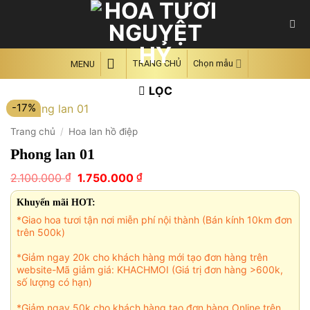
Skip
to
content
TRANG CHỦ
Chọn mẫu
MENU
LỌC
-17%
Trang chủ
/
Hoa lan hồ điệp
Phong lan 01
Giá
Giá
₫
₫
2.100.000
1.750.000
gốc
hiện
là:
tại
Khuyến mãi HOT:
2.100.000 ₫.
là:
*Giao hoa tươi tận nơi miễn phí nội thành (Bán kính 10km đơn
1.750.000 ₫.
trên 500k)
*Giảm ngay 20k cho khách hàng mới tạo đơn hàng trên
website-Mã giảm giá: KHACHMOI (Giá trị đơn hàng >600k,
số lượng có hạn)
*Giảm ngay 50k cho khách hàng tạo đơn hàng Online trên