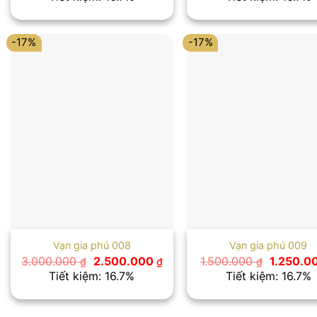
là:
tại
là:
2.400.000 ₫.
là:
1.500.00
2.000.000 ₫.
-17%
-17%
Vạn gia phú 008
Vạn gia phú 009
Giá
Giá
Giá
3.000.000
2.500.000
1.500.000
1.250.0
₫
₫
₫
gốc
hiện
gốc
Tiết kiệm: 16.7%
Tiết kiệm: 16.7%
là:
tại
là:
3.000.000 ₫.
là:
1.500.00
2.500.000 ₫.