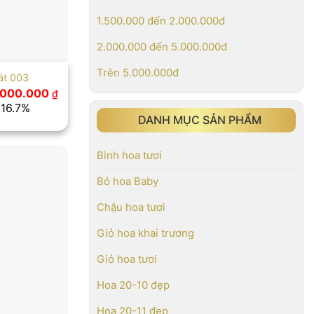
1.500.000 đến 2.000.000đ
2.000.000 đến 5.000.000đ
Trên 5.000.000đ
át 003
á
Giá
.000.000
₫
ốc
hiện
 16.7%
tại
DANH MỤC SẢN PHẨM
400.000 ₫.
là:
2.000.000 ₫.
Bình hoa tươi
Bó hoa Baby
Chậu hoa tươi
Giỏ hoa khai trương
Giỏ hoa tươi
Hoa 20-10 đẹp
Hoa 20-11 đẹp