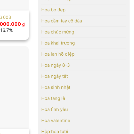
Hoa bó đẹp
hú 003
Hoa cầm tay cô dâu
á
Giá
.000.000
₫
ốc
hiện
 16.7%
Hoa chúc mừng
tại
600.000 ₫.
là:
3.000.000 ₫.
Hoa khai trương
Hoa lan hồ điệp
Hoa ngày 8-3
Hoa ngày tết
Hoa sinh nhật
Hoa tang lễ
Hoa tình yêu
Hoa valentine
Hộp hoa tươi