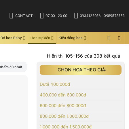
CONTACT
07:00 - 23:00
0934123036 - 0989578353
Bó hoa Baby
Hoa sự kiện
Kiểu dáng hoa
Đã
Hiển thị 105–156 của 308 kết quả
sắp
phẩm cũ nhất
CHỌN HOA THEO GIÁ:
xếp
the
mới
Dưới 400.000đ
nhấ
400.000 đến 600.000đ
600.000 đến 800.000đ
800.000 đến 1.000.000đ
1.000.000 đến 1.500.000đ