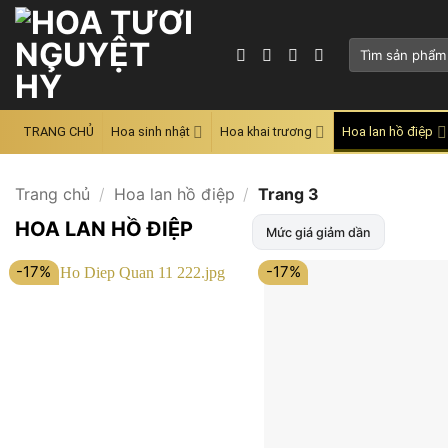
Skip
to
Tìm
content
kiếm:
TRANG CHỦ
Hoa sinh nhật
Hoa khai trương
Hoa lan hồ điệp
Trang chủ
/
Hoa lan hồ điệp
/
Trang 3
HOA LAN HỒ ĐIỆP
Mức giá giảm dần
-17%
-17%