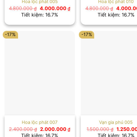
Hoa lộc phát 005
Hoa lộc phát 010
Giá
Giá
Giá
4.800.000
4.000.000
4.800.000
4.000.
₫
₫
₫
gốc
hiện
gốc
Tiết kiệm: 16.7%
Tiết kiệm: 16.7%
là:
tại
là:
4.800.000 ₫.
là:
4.800.00
4.000.000 ₫.
-17%
-17%
Hoa lộc phát 007
Vạn gia phú 005
Giá
Giá
Giá
2.400.000
2.000.000
1.500.000
1.250.0
₫
₫
₫
gốc
hiện
gốc
Tiết kiệm: 16.7%
Tiết kiệm: 16.7%