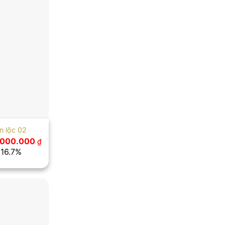
n lộc 02
á
Giá
.000.000
₫
ốc
hiện
 16.7%
tại
800.000 ₫.
là:
4.000.000 ₫.