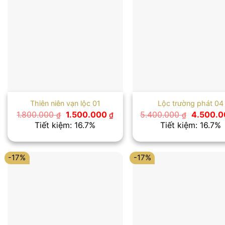
Thiên niên vạn lộc 01
Lộc trường phát 04
Giá
Giá
Giá
1.800.000
1.500.000
5.400.000
4.500.
₫
₫
₫
gốc
hiện
gốc
Tiết kiệm: 16.7%
Tiết kiệm: 16.7%
là:
tại
là:
1.800.000 ₫.
là:
5.400.00
1.500.000 ₫.
-17%
-17%