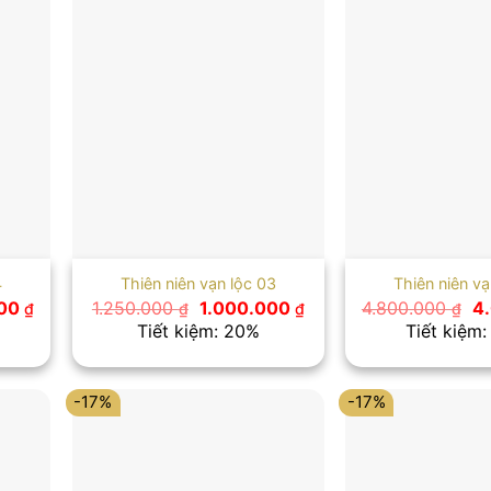
4
Thiên niên vạn lộc 03
Thiên niên vạ
Giá
Giá
Giá
Gi
000
1.250.000
1.000.000
4.800.000
4
₫
₫
₫
₫
hiện
gốc
hiện
g
Tiết kiệm: 20%
Tiết kiệm:
tại
là:
tại
là:
0 ₫.
là:
1.250.000 ₫.
là:
4.
3.750.000 ₫.
1.000.000 ₫.
-17%
-17%