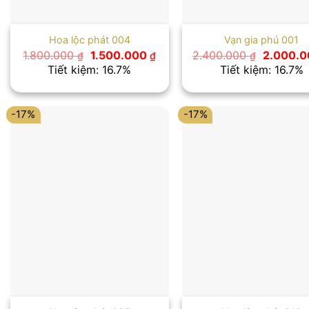
Hoa lộc phát 004
Vạn gia phú 001
Giá
Giá
Giá
1.800.000
1.500.000
2.400.000
2.000.
₫
₫
₫
gốc
hiện
gốc
Tiết kiệm: 16.7%
Tiết kiệm: 16.7%
là:
tại
là:
1.800.000 ₫.
là:
2.400.00
1.500.000 ₫.
-17%
-17%