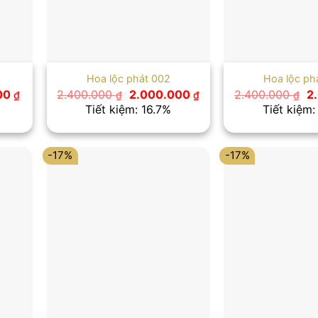
Hoa lộc phát 002
Hoa lộc ph
Giá
Giá
Giá
Gi
00
2.400.000
2.000.000
2.400.000
2
₫
₫
₫
₫
hiện
gốc
hiện
g
Tiết kiệm: 16.7%
Tiết kiệm:
tại
là:
tại
là:
0 ₫.
là:
2.400.000 ₫.
là:
2.
1.000.000 ₫.
2.000.000 ₫.
-17%
-17%