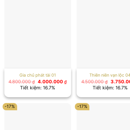
Gia chủ phát tài 01
Thiên niên vạn lộc 0
Giá
Giá
Giá
4.800.000
4.000.000
4.500.000
3.750.
₫
₫
₫
gốc
hiện
gốc
Tiết kiệm: 16.7%
Tiết kiệm: 16.7%
là:
tại
là:
4.800.000 ₫.
là:
4.500.00
4.000.000 ₫.
-17%
-17%