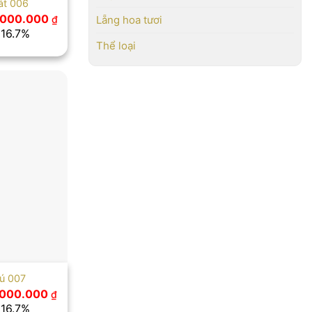
át 006
á
Giá
.000.000
₫
Lẵng hoa tươi
ốc
hiện
 16.7%
tại
Thể loại
400.000 ₫.
là:
2.000.000 ₫.
hú 007
á
Giá
.000.000
₫
c
hiện
 16.7%