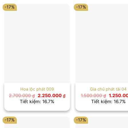
-17%
-17%
Hoa lộc phát 009
Gia chủ phát tài 04
Giá
Giá
Giá
2.700.000
2.250.000
1.500.000
1.250.0
₫
₫
₫
gốc
hiện
gốc
Tiết kiệm: 16.7%
Tiết kiệm: 16.7%
là:
tại
là:
2.700.000 ₫.
là:
1.500.00
2.250.000 ₫.
-17%
-17%