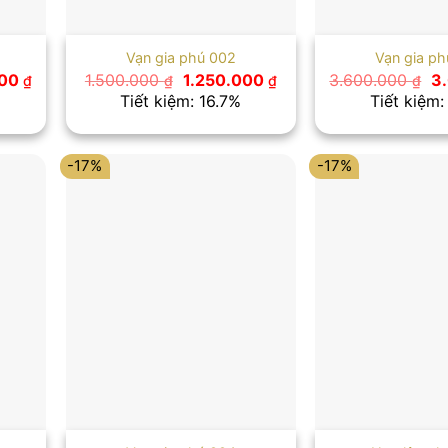
Vạn gia phú 002
Vạn gia p
Giá
Giá
Giá
Gi
000
1.500.000
1.250.000
3.600.000
3
₫
₫
₫
₫
hiện
gốc
hiện
g
Tiết kiệm: 16.7%
Tiết kiệm:
tại
là:
tại
là:
0 ₫.
là:
1.500.000 ₫.
là:
3.
2.000.000 ₫.
1.250.000 ₫.
-17%
-17%