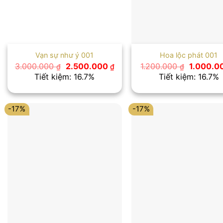
Vạn sự như ý 001
Hoa lộc phát 001
Giá
Giá
Giá
3.000.000
2.500.000
1.200.000
1.000.0
₫
₫
₫
gốc
hiện
gốc
Tiết kiệm: 16.7%
Tiết kiệm: 16.7%
là:
tại
là:
3.000.000 ₫.
là:
1.200.00
2.500.000 ₫.
-17%
-17%