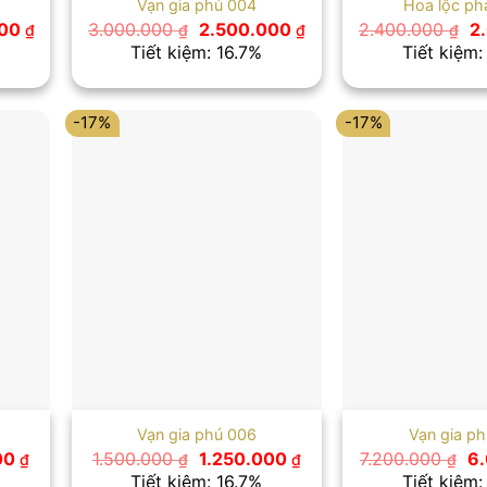
Vạn gia phú 004
Hoa lộc ph
Giá
Giá
Giá
Gi
000
3.000.000
2.500.000
2.400.000
2
₫
₫
₫
₫
hiện
gốc
hiện
g
Tiết kiệm: 16.7%
Tiết kiệm:
tại
là:
tại
là:
0 ₫.
là:
3.000.000 ₫.
là:
2.
4.000.000 ₫.
2.500.000 ₫.
-17%
-17%
Vạn gia phú 006
Vạn gia p
Giá
Giá
Giá
Gi
00
1.500.000
1.250.000
7.200.000
6
₫
₫
₫
₫
hiện
gốc
hiện
gố
Tiết kiệm: 16.7%
Tiết kiệm: