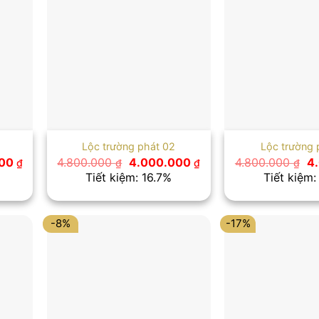
Lộc trường phát 02
Lộc trường 
Giá
Giá
Giá
Gi
000
4.800.000
4.000.000
4.800.000
4
₫
₫
₫
₫
hiện
gốc
hiện
g
Tiết kiệm: 16.7%
Tiết kiệm:
tại
là:
tại
là:
0 ₫.
là:
4.800.000 ₫.
là:
4.
4.500.000 ₫.
4.000.000 ₫.
-8%
-17%