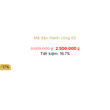
Mã đáo thành công 02
Giá
Giá
3.000.000
2.500.000
₫
₫
gốc
hiện
Tiết kiệm: 16.7%
là:
tại
3.000.000 ₫.
là:
2.500.000 ₫.
-17%