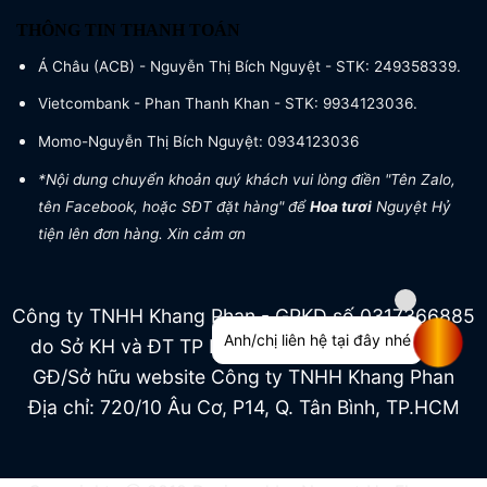
THÔNG TIN THANH TOÁN
Á Châu (ACB) - Nguyễn Thị Bích Nguyệt - STK: 249358339.
Vietcombank - Phan Thanh Khan - STK: 9934123036.
Momo-Nguyễn Thị Bích Nguyệt: 0934123036
*Nội dung chuyển khoản quý khách vui lòng điền "Tên Zalo,
tên Facebook, hoặc SĐT đặt hàng" để
Hoa tươi
Nguyệt Hỷ
tiện lên đơn hàng. Xin cảm ơn
Công ty TNHH Khang Phan - GPKD số 0317366885
Anh/chị liên hệ tại đây nhé
do Sở KH và ĐT TP HCM cấp ngày 04/07/2022
GĐ/Sở hữu website Công ty TNHH Khang Phan
Địa chỉ: 720/10 Âu Cơ, P14, Q. Tân Bình, TP.HCM