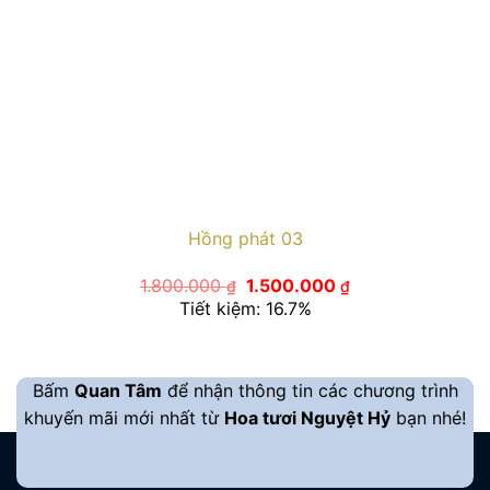
Hồng phát 03
Giá
Giá
1.800.000
1.500.000
₫
₫
gốc
hiện
Tiết kiệm: 16.7%
là:
tại
1.800.000 ₫.
là:
1.500.000 ₫.
Bấm
Quan Tâm
để nhận thông tin các chương trình
khuyến mãi mới nhất từ
Hoa tươi Nguyệt Hỷ
bạn nhé!