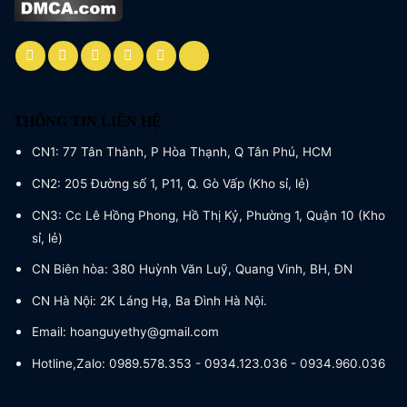
THÔNG TIN LIÊN HỆ
CN1: 77 Tân Thành, P Hòa Thạnh, Q Tân Phú, HCM
CN2: 205 Đường số 1, P11, Q. Gò Vấp (Kho sỉ, lẻ)
CN3: Cc Lê Hồng Phong, Hồ Thị Kỷ, Phường 1, Quận 10 (Kho
sỉ, lẻ)
CN Biên hòa: 380 Huỳnh Văn Luỹ, Quang Vinh, BH, ĐN
CN Hà Nội: 2K Láng Hạ, Ba Đình Hà Nội.
Email: hoanguyethy@gmail.com
Hotline,Zalo: 0989.578.353 - 0934.123.036 - 0934.960.036