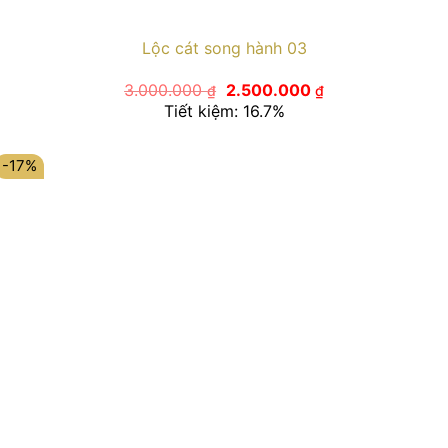
Lộc cát song hành 03
Giá
Giá
3.000.000
2.500.000
₫
₫
gốc
hiện
Tiết kiệm: 16.7%
là:
tại
3.000.000 ₫.
là:
2.500.000 ₫.
-17%