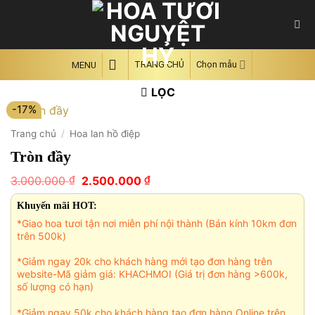
Skip
to
content
TRANG CHỦ
Chọn mẫu
MENU
LỌC
-17%
Trang chủ
/
Hoa lan hồ điệp
Tròn đầy
Giá
Giá
₫
₫
3.000.000
2.500.000
gốc
hiện
là:
tại
Khuyến mãi HOT:
3.000.000 ₫.
là:
*Giao hoa tươi tận nơi miễn phí nội thành (Bán kính 10km đơn
2.500.000 ₫.
trên 500k)
*Giảm ngay 20k cho khách hàng mới tạo đơn hàng trên
website-Mã giảm giá: KHACHMOI (Giá trị đơn hàng >600k,
số lượng có hạn)
*Giảm ngay 50k cho khách hàng tạo đơn hàng Online trên