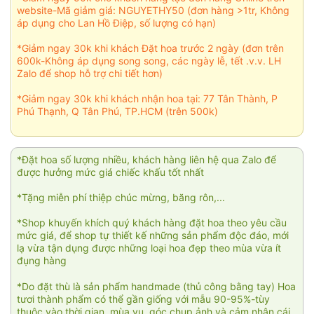
website-Mã giảm giá: NGUYETHY50 (đơn hàng >1tr, Không
áp dụng cho Lan Hồ Điệp, số lượng có hạn)
*Giảm ngay 30k khi khách Đặt hoa trước 2 ngày (đơn trên
600k-Không áp dụng song song, các ngày lễ, tết .v.v. LH
Zalo để shop hỗ trợ chi tiết hơn)
*Giảm ngay 30k khi khách nhận hoa tại: 77 Tân Thành, P
Phú Thạnh, Q Tân Phú, TP.HCM (trên 500k)
*Đặt hoa số lượng nhiều, khách hàng liên hệ qua Zalo để
được hưởng mức giá chiếc khấu tốt nhất
*Tặng miễn phí thiệp chúc mừng, băng rôn,...
*Shop khuyến khích quý khách hàng đặt hoa theo yêu cầu
mức giá, để shop tự thiết kế những sản phẩm độc đáo, mới
lạ vừa tận dụng được những loại hoa đẹp theo mùa vừa ít
đụng hàng
*Do đặt thù là sản phẩm handmade (thủ công bằng tay) Hoa
tươi thành phẩm có thể gần giống với mẫu 90-95%-tùy
thuộc vào thời gian, mùa vụ, góc chụp ảnh và cảm nhận cái