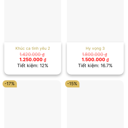
Khúc ca tình yêu 2
Hy vọng 3
1.420.000
1.800.000
₫
₫
Giá
Giá
Giá
Giá
1.250.000
1.500.000
₫
₫
gốc
hiện
gốc
hiện
Tiết kiệm: 12%
Tiết kiệm: 16.7%
là:
tại
là:
tại
1.420.000 ₫.
là:
1.800.000 ₫.
là:
1.250.000 ₫.
1.500.00
-17%
-15%