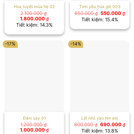
Hoa tuyết mùa hè 02
Tình yêu hoa gió 003
Giá
Giá
2.100.000
650.000
550.000
₫
₫
₫
gốc
hiệ
Giá
Giá
1.800.000
₫
Tiết kiệm: 15.4%
là:
tại
gốc
hiện
Tiết kiệm: 14.3%
650.000 ₫.
là:
là:
tại
550
2.100.000 ₫.
là:
1.800.000 ₫.
-17%
-14%
Đắm say 01
Lối nhỏ vào tim em
Giá
Giá
1.200.000
800.000
690.000
₫
₫
₫
gốc
hiệ
Giá
Giá
1.000.000
₫
Tiết kiệm: 13.8%
là:
tại