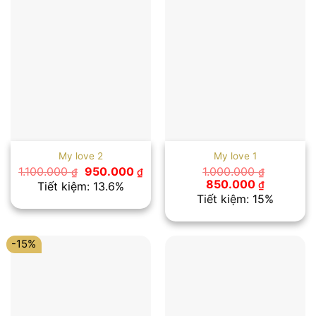
My love 2
My love 1
Giá
Giá
1.100.000
950.000
1.000.000
₫
₫
₫
gốc
hiện
Giá
Giá
850.000
₫
Tiết kiệm: 13.6%
là:
tại
gốc
hiện
Tiết kiệm: 15%
1.100.000 ₫.
là:
là:
tại
950.000 ₫.
1.000.000 ₫.
là:
850.000 
-15%