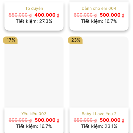
Tơ duyên
Dành cho em 004
Giá
Giá
Giá
Giá
550.000
400.000
600.000
500.000
₫
₫
₫
₫
gốc
hiện
gốc
hiệ
Tiết kiệm: 27.3%
Tiết kiệm: 16.7%
là:
tại
là:
tại
550.000 ₫.
là:
600.000 ₫.
là:
400.000 ₫.
500
-17%
-23%
Yêu kiều 003
Baby I Love You 2
Giá
Giá
Giá
Giá
600.000
500.000
650.000
500.000
₫
₫
₫
₫
gốc
hiện
gốc
hiệ
Tiết kiệm: 16.7%
Tiết kiệm: 23.1%
là:
tại
là:
tại