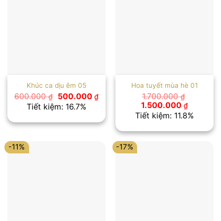
Khúc ca dịu êm 05
Hoa tuyết mùa hè 01
Giá
Giá
600.000
500.000
1.700.000
₫
₫
₫
gốc
hiện
Giá
Giá
1.500.000
₫
Tiết kiệm: 16.7%
là:
tại
gốc
hiện
Tiết kiệm: 11.8%
600.000 ₫.
là:
là:
tại
500.000 ₫.
1.700.000 ₫.
là:
1.500.00
-11%
-17%