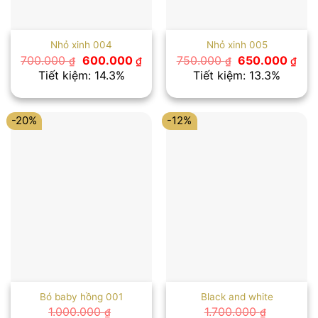
Nhỏ xinh 004
Nhỏ xinh 005
Giá
Giá
Giá
Giá
700.000
600.000
750.000
650.000
₫
₫
₫
₫
gốc
hiện
gốc
hiệ
Tiết kiệm: 14.3%
Tiết kiệm: 13.3%
là:
tại
là:
tại
700.000 ₫.
là:
750.000 ₫.
là:
600.000 ₫.
650
-20%
-12%
Bó baby hồng 001
Black and white
1.000.000
1.700.000
₫
₫