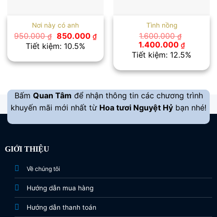
Nơi này có anh
Tình nồng
Giá
Giá
950.000
850.000
1.600.000
₫
₫
₫
gốc
hiện
Giá
Giá
1.400.000
₫
Tiết kiệm: 10.5%
là:
tại
gốc
hiện
Tiết kiệm: 12.5%
950.000 ₫.
là:
là:
tại
850.000 ₫.
1.600.000 ₫.
là:
1.400.00
Bấm
Quan Tâm
để nhận thông tin các chương trình
khuyến mãi mới nhất từ
Hoa tươi Nguyệt Hỷ
bạn nhé!
GIỚI THIỆU
Về chúng tôi
Hướng dẫn mua hàng
Hướng dẫn thanh toán