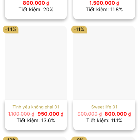
Giá
Giá
Giá
Giá
800.000
1.500.000
₫
₫
gốc
hiện
gốc
hiện
Tiết kiệm: 20%
Tiết kiệm: 11.8%
là:
tại
là:
tại
1.000.000 ₫.
là:
1.700.000 ₫.
là:
800.000 ₫.
1.500.00
-14%
-11%
Tình yêu không phai 01
Sweet life 01
Giá
Giá
Giá
Giá
1.100.000
950.000
900.000
800.000
₫
₫
₫
₫
gốc
hiện
gốc
hiệ
Tiết kiệm: 13.6%
Tiết kiệm: 11.1%
là:
tại
là:
tại
1.100.000 ₫.
là:
900.000 ₫.
là:
950.000 ₫.
800