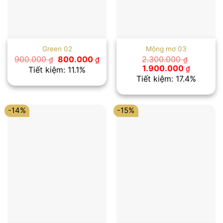
Green 02
Mộng mơ 03
Giá
Giá
900.000
800.000
2.300.000
₫
₫
₫
gốc
hiện
Giá
Giá
1.900.000
₫
Tiết kiệm: 11.1%
là:
tại
gốc
hiện
Tiết kiệm: 17.4%
900.000 ₫.
là:
là:
tại
800.000 ₫.
2.300.000 ₫.
là:
1.900.00
-14%
-15%