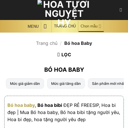
Skip
to
content
TRANG CHỦ
Chọn mẫu
MENU
Trang chủ
/
Bó hoa Baby
LỌC
BÓ HOA BABY
Mức giá giảm dần
Mức giá tăng dần
Sản phẩm mới nhất
Bó hoa baby
,
Bó hoa bibi
ĐẸP RẺ FREESIP, Hoa bi
đẹp | Mua Bó hoa baby, Bó hoa bibi tặng người yêu,
Hoa bi đẹp, hoa tặng người yêu đẹp