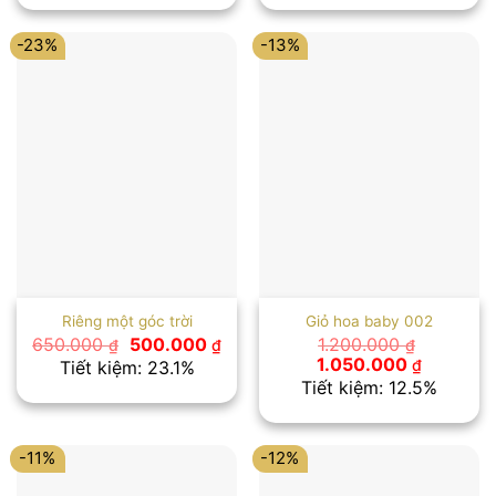
600.000 ₫.
là:
650.000 ₫.
là:
500.000 ₫.
500
-23%
-13%
Riêng một góc trời
Giỏ hoa baby 002
Giá
Giá
650.000
500.000
1.200.000
₫
₫
₫
gốc
hiện
Giá
Giá
1.050.000
₫
Tiết kiệm: 23.1%
là:
tại
gốc
hiện
Tiết kiệm: 12.5%
650.000 ₫.
là:
là:
tại
500.000 ₫.
1.200.000 ₫.
là:
1.050.00
-11%
-12%