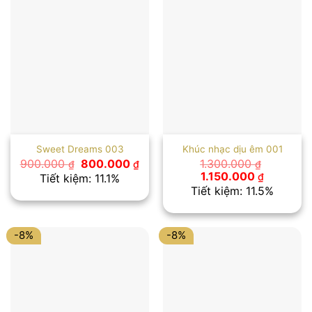
Sweet Dreams 003
Khúc nhạc dịu êm 001
Giá
Giá
900.000
800.000
1.300.000
₫
₫
₫
gốc
hiện
Giá
Giá
1.150.000
₫
Tiết kiệm: 11.1%
là:
tại
gốc
hiện
Tiết kiệm: 11.5%
900.000 ₫.
là:
là:
tại
800.000 ₫.
1.300.000 ₫.
là:
1.150.000
-8%
-8%