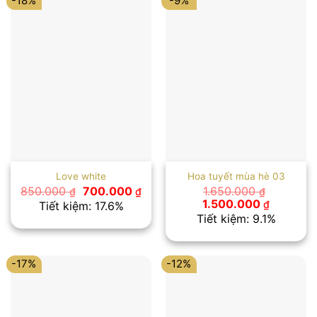
-18%
-9%
Love white
Hoa tuyết mùa hè 03
Giá
Giá
850.000
700.000
1.650.000
₫
₫
₫
gốc
hiện
Giá
Giá
1.500.000
₫
Tiết kiệm: 17.6%
là:
tại
gốc
hiện
Tiết kiệm: 9.1%
850.000 ₫.
là:
là:
tại
700.000 ₫.
1.650.000 ₫.
là:
1.500.00
-17%
-12%