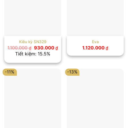
Kiêu kỳ SN329
Eva
Giá
Giá
1.100.000
930.000
1.120.000
₫
₫
₫
gốc
hiện
Tiết kiệm: 15.5%
là:
tại
1.100.000 ₫.
là:
930.000 ₫.
-11%
-13%