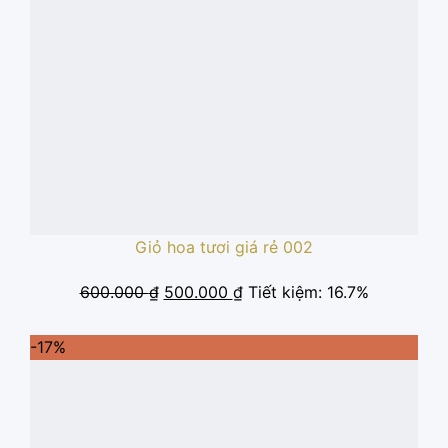
Giỏ hoa tươi giá rẻ 002
Giá
Giá
600.000
₫
500.000
₫
Tiết kiệm: 16.7%
gốc
hiện
là:
tại
-17%
600.000 ₫.
là:
500.000 ₫.