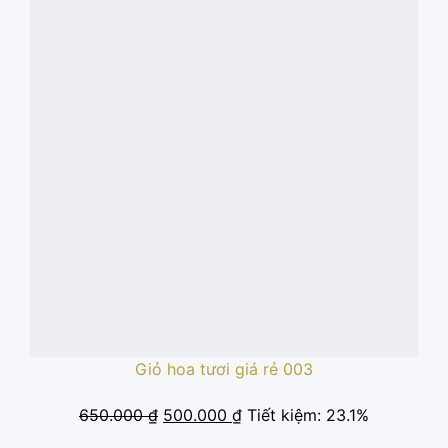
Giỏ hoa tươi giá rẻ 003
Giá
Giá
650.000
₫
500.000
₫
Tiết kiệm: 23.1%
gốc
hiện