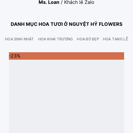
Ms. Loan
/
Khách lẻ Zalo
DANH MỤC HOA TƯƠI Ở NGUYỆT HỶ FLOWERS
HOA SINH NHẬT
HOA KHAI TRƯƠNG
HOA BÓ ĐẸP
HOA TANG LỄ
-23%