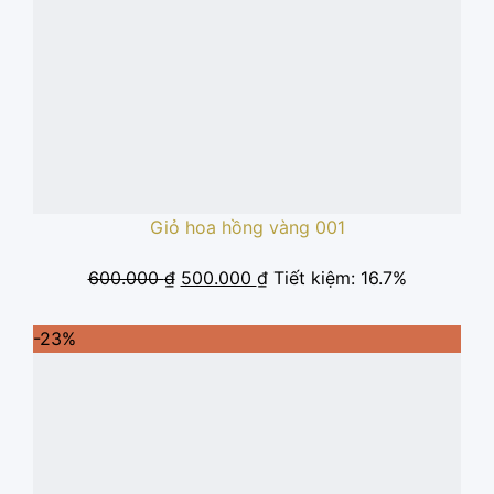
Giỏ hoa hồng vàng 001
Giá
Giá
600.000
₫
500.000
₫
Tiết kiệm: 16.7%
gốc
hiện
là:
tại
-23%
600.000 ₫.
là:
500.000 ₫.