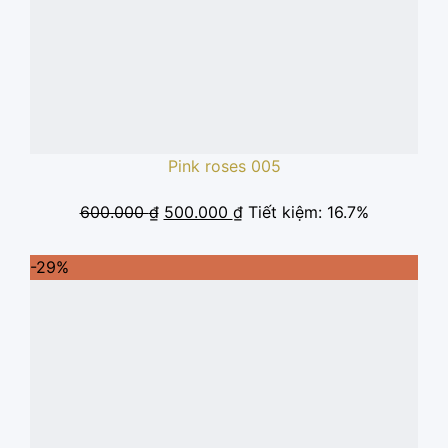
Pink roses 005
Giá
Giá
600.000
₫
500.000
₫
Tiết kiệm: 16.7%
gốc
hiện
là:
tại
-29%
600.000 ₫.
là:
500.000 ₫.