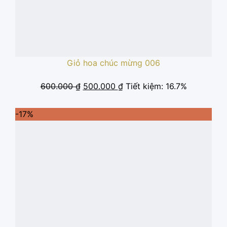
Giỏ hoa chúc mừng 006
Giá
Giá
600.000
₫
500.000
₫
Tiết kiệm: 16.7%
gốc
hiện
là:
tại
-17%
600.000 ₫.
là:
500.000 ₫.