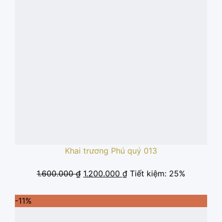
Khai trương Phú quý 013
Giá
Giá
1.600.000
₫
1.200.000
₫
Tiết kiệm: 25%
gốc
hiện
là:
tại
-11%
1.600.000 ₫.
là: