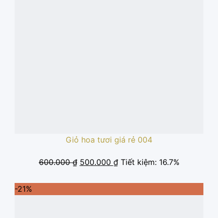
Giỏ hoa tươi giá rẻ 004
Giá
Giá
600.000
₫
500.000
₫
Tiết kiệm: 16.7%
gốc
hiện
là:
tại
-21%
600.000 ₫.
là:
500.000 ₫.