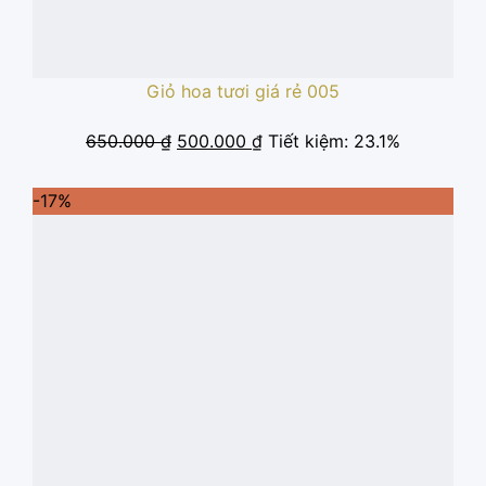
Giỏ hoa tươi giá rẻ 005
Giá
Giá
650.000
₫
500.000
₫
Tiết kiệm: 23.1%
gốc
hiện
là:
tại
-17%
650.000 ₫.
là:
500.000 ₫.