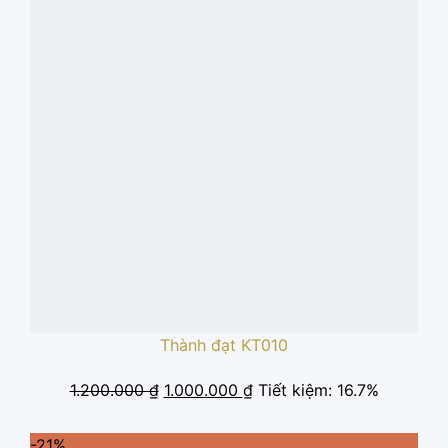
Thành đạt KT010
Giá
Giá
1.200.000
₫
1.000.000
₫
Tiết kiệm: 16.7%
gốc
hiện
là:
tại
-21%