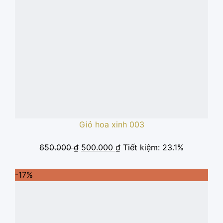
Giỏ hoa xinh 003
Giá
Giá
650.000
₫
500.000
₫
Tiết kiệm: 23.1%
gốc
hiện
là:
tại
-17%
650.000 ₫.
là:
500.000 ₫.