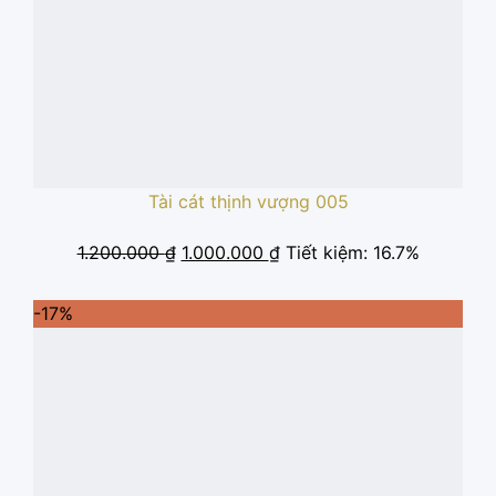
Tài cát thịnh vượng 005
Giá
Giá
1.200.000
₫
1.000.000
₫
Tiết kiệm: 16.7%
gốc
hiện
là:
tại
-17%
1.200.000 ₫.
là:
1.000.000 ₫.