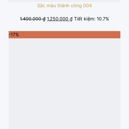
Sắc màu thành công 004
Giá
Giá
1.400.000
₫
1.250.000
₫
Tiết kiệm: 10.7%
gốc
hiện
là:
tại
-17%
1.400.000 ₫.
là:
1.250.000 ₫.