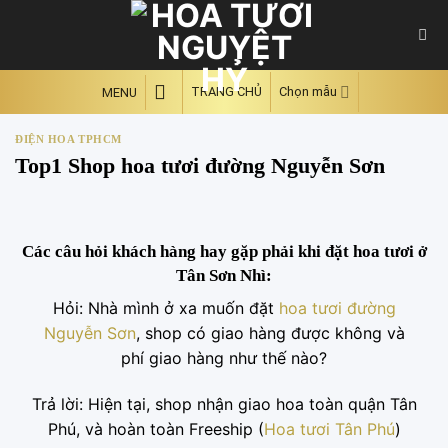
Skip
to
content
TRANG CHỦ
Chọn mẫu
MENU
ĐIỆN HOA TPHCM
Top1 Shop hoa tươi đường Nguyễn Sơn
Các câu hỏi khách hàng hay gặp phải khi đặt hoa tươi ở
Tân Sơn Nhì:
Hỏi: Nhà mình ở xa muốn đặt
hoa tươi đường
Nguyễn Sơn
, shop có giao hàng được không và
phí giao hàng như thế nào?
Trả lời: Hiện tại, shop nhận giao hoa toàn quận Tân
Phú, và hoàn toàn Freeship (
Hoa tươi Tân Phú
)