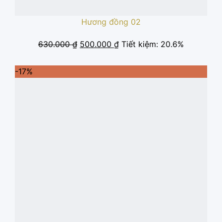
Hương đồng 02
Giá
Giá
630.000
₫
500.000
₫
Tiết kiệm: 20.6%
gốc
hiện
là:
tại
-17%
630.000 ₫.
là:
500.000 ₫.