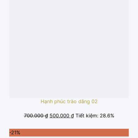
Hạnh phúc trào dâng 02
Giá
Giá
700.000
₫
500.000
₫
Tiết kiệm: 28.6%
gốc
hiện
là:
tại
-21%