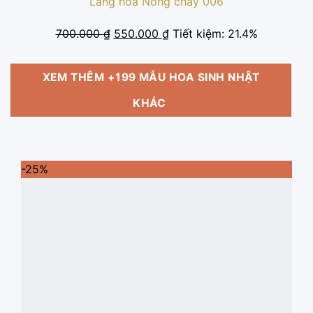
Lẵng hoa Nồng cháy 006
Giá
Giá
700.000
₫
550.000
₫
Tiết kiệm: 21.4%
gốc
hiện
là:
tại
XEM THÊM +199 MẪU HOA SINH NHẬT
700.000 ₫.
là:
550.000 ₫.
KHÁC
-25%