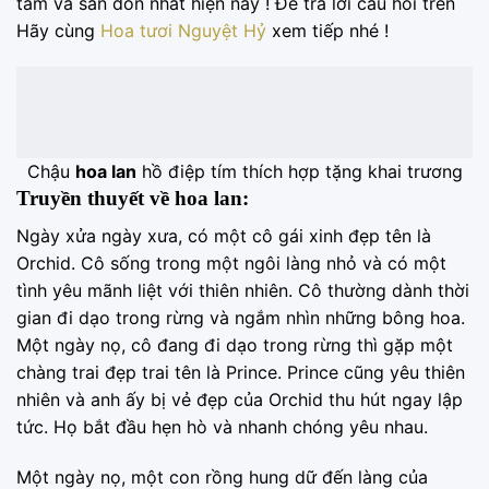
tâm và săn đón nhất hiện nay ! Để trả lời câu hỏi trên
Hãy cùng
Hoa tươi Nguyệt Hỷ
xem tiếp nhé !
Chậu
hoa lan
hồ điệp tím thích hợp tặng khai trương
Truyền thuyết về hoa lan:
Ngày xửa ngày xưa, có một cô gái xinh đẹp tên là
Orchid. Cô sống trong một ngôi làng nhỏ và có một
tình yêu mãnh liệt với thiên nhiên. Cô thường dành thời
gian đi dạo trong rừng và ngắm nhìn những bông hoa.
Một ngày nọ, cô đang đi dạo trong rừng thì gặp một
chàng trai đẹp trai tên là Prince. Prince cũng yêu thiên
nhiên và anh ấy bị vẻ đẹp của Orchid thu hút ngay lập
tức. Họ bắt đầu hẹn hò và nhanh chóng yêu nhau.
Một ngày nọ, một con rồng hung dữ đến làng của