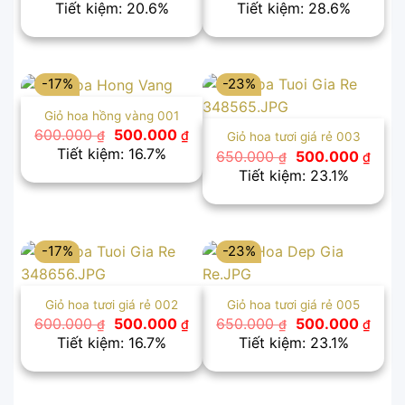
gốc
hiện
gốc
hiện
Tiết kiệm: 20.6%
Tiết kiệm: 28.6%
là:
tại
là:
tại
630.000 ₫.
là:
700.000 ₫.
là:
500.000 ₫.
500.
-17%
-23%
Giỏ hoa hồng vàng 001
Giá
Giá
600.000
500.000
₫
₫
Giỏ hoa tươi giá rẻ 003
gốc
hiện
Tiết kiệm: 16.7%
Giá
Giá
650.000
500.000
₫
₫
là:
tại
gốc
hiện
Tiết kiệm: 23.1%
600.000 ₫.
là:
là:
tại
500.000 ₫.
650.000 ₫.
là:
500.
-17%
-23%
Giỏ hoa tươi giá rẻ 002
Giỏ hoa tươi giá rẻ 005
Giá
Giá
Giá
Giá
600.000
500.000
650.000
500.000
₫
₫
₫
₫
gốc
hiện
gốc
hiện
Tiết kiệm: 16.7%
Tiết kiệm: 23.1%
là:
tại
là:
tại
600.000 ₫.
là:
650.000 ₫.
là:
500.000 ₫.
500.