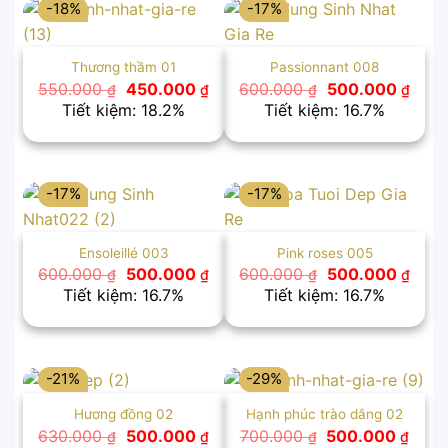
-18%
-17%
Thương thầm 01
Passionnant 008
Giá
Giá
Giá
Giá
550.000
450.000
600.000
500.000
₫
₫
₫
₫
gốc
hiện
gốc
hiện
Tiết kiệm: 18.2%
Tiết kiệm: 16.7%
là:
tại
là:
tại
550.000 ₫.
là:
600.000 ₫.
là:
450.000 ₫.
500.
-17%
-17%
Ensoleillé 003
Pink roses 005
Giá
Giá
Giá
Giá
600.000
500.000
600.000
500.000
₫
₫
₫
₫
gốc
hiện
gốc
hiện
Tiết kiệm: 16.7%
Tiết kiệm: 16.7%
là:
tại
là:
tại
600.000 ₫.
là:
600.000 ₫.
là:
500.000 ₫.
500.
-21%
-29%
Hương đồng 02
Hạnh phúc trào dâng 02
Giá
Giá
Giá
Giá
630.000
500.000
700.000
500.000
₫
₫
₫
₫