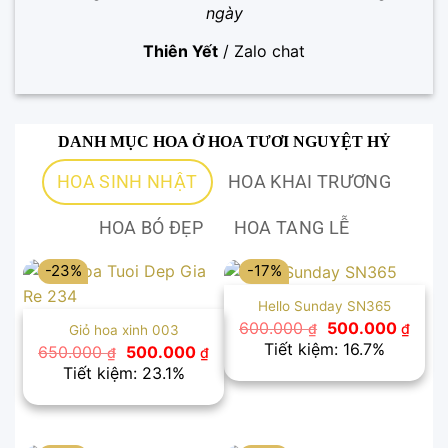
ngày
Thiên Yết
/
Zalo chat
DANH MỤC HOA Ở HOA TƯƠI NGUYỆT HỶ
HOA SINH NHẬT
HOA KHAI TRƯƠNG
HOA BÓ ĐẸP
HOA TANG LỄ
-23%
-17%
Hello Sunday SN365
Giá
Giá
600.000
500.000
₫
₫
Giỏ hoa xinh 003
gốc
hiện
Tiết kiệm: 16.7%
Giá
Giá
650.000
500.000
₫
₫
là:
tại
gốc
hiện
Tiết kiệm: 23.1%
600.000 ₫.
là:
là:
tại
500.
650.000 ₫.
là:
500.000 ₫.