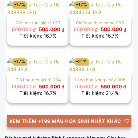
-17%
-17%
Giỏ hoa tươi giá rẻ 001
Giỏ hoa chúc mừng 006
Giá
Giá
Giá
Giá
600.000
500.000
600.000
500.000
₫
₫
₫
₫
gốc
hiện
gốc
hiện
Tiết kiệm: 16.7%
Tiết kiệm: 16.7%
là:
tại
là:
tại
600.000 ₫.
là:
600.000 ₫.
là:
500.000 ₫.
500.
-17%
-21%
Giỏ hoa tươi giá rẻ 004
Lẵng hoa Nồng cháy 006
Giá
Giá
Giá
Giá
600.000
500.000
700.000
550.000
₫
₫
₫
₫
gốc
hiện
gốc
hiện
Tiết kiệm: 16.7%
Tiết kiệm: 21.4%
là:
tại
là:
tại
600.000 ₫.
là:
700.000 ₫.
là:
500.000 ₫.
550.
XEM THÊM +199 MẪU HOA SINH NHẬT KHÁC