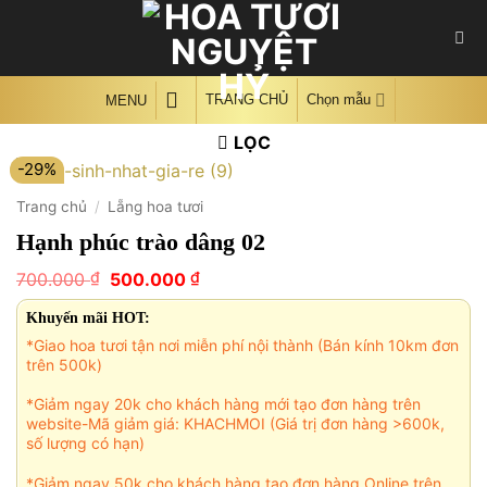
Skip
to
content
TRANG CHỦ
Chọn mẫu
MENU
LỌC
-29%
Trang chủ
/
Lẵng hoa tươi
Hạnh phúc trào dâng 02
Giá
Giá
₫
₫
700.000
500.000
gốc
hiện
là:
tại
Khuyến mãi HOT:
700.000 ₫.
là:
*Giao hoa tươi tận nơi miễn phí nội thành (Bán kính 10km đơn
500.000 ₫.
trên 500k)
*Giảm ngay 20k cho khách hàng mới tạo đơn hàng trên
website-Mã giảm giá: KHACHMOI (Giá trị đơn hàng >600k,
số lượng có hạn)
*Giảm ngay 50k cho khách hàng tạo đơn hàng Online trên