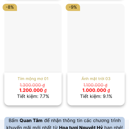
1.400.000 ₫.
1.300.00
-8%
-9%
Tím mộng mơ 01
Ánh mặt trời 03
1.300.000
1.100.000
₫
₫
Giá
Giá
Giá
Giá
1.200.000
1.000.000
₫
₫
gốc
hiện
gốc
hiện
Tiết kiệm: 7.7%
Tiết kiệm: 9.1%
là:
tại
là:
tại
1.300.000 ₫.
là:
1.100.000 ₫.
là:
1.200.000 ₫.
1.000.00
Bấm
Quan Tâm
để nhận thông tin các chương trình
khuyến mãi mới nhất từ
Hoa tươi Nguyệt Hỷ
bạn nhé!