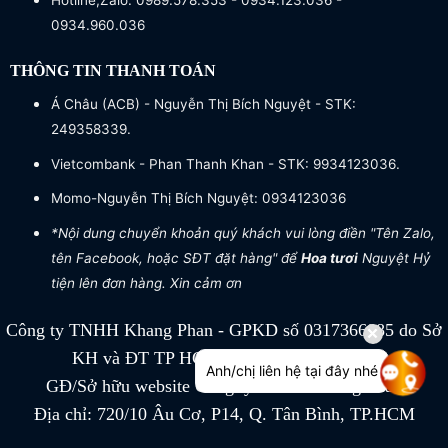
Hotline,Zalo: 0989.578.353 - 0934.123.036 -
0934.960.036
THÔNG TIN THANH TOÁN
Á Châu (ACB) - Nguyễn Thị Bích Nguyệt - STK:
249358339.
Vietcombank - Phan Thanh Khan - STK: 9934123036.
Momo-Nguyễn Thị Bích Nguyệt: 0934123036
*Nội dung chuyển khoản quý khách vui lòng điền "Tên Zalo,
tên Facebook, hoặc SĐT đặt hàng" để
Hoa tươi
Nguyệt Hỷ
tiện lên đơn hàng. Xin cảm ơn
Công ty TNHH Khang Phan - GPKD số 0317366885 do Sở
KH và ĐT TP HCM cấp ngày 04/07/2022
Anh/chị liên hệ tại đây nhé
GĐ/Sở hữu website Công ty TNHH Khang Phan
Địa chỉ: 720/10 Âu Cơ, P14, Q. Tân Bình, TP.HCM