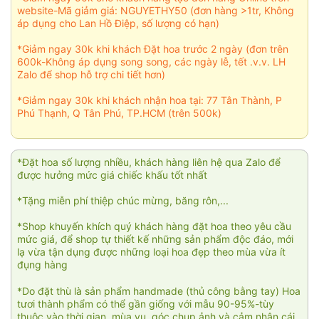
website-Mã giảm giá: NGUYETHY50 (đơn hàng >1tr, Không
áp dụng cho Lan Hồ Điệp, số lượng có hạn)
*Giảm ngay 30k khi khách Đặt hoa trước 2 ngày (đơn trên
600k-Không áp dụng song song, các ngày lễ, tết .v.v. LH
Zalo để shop hỗ trợ chi tiết hơn)
*Giảm ngay 30k khi khách nhận hoa tại: 77 Tân Thành, P
Phú Thạnh, Q Tân Phú, TP.HCM (trên 500k)
*Đặt hoa số lượng nhiều, khách hàng liên hệ qua Zalo để
được hưởng mức giá chiếc khấu tốt nhất
*Tặng miễn phí thiệp chúc mừng, băng rôn,...
*Shop khuyến khích quý khách hàng đặt hoa theo yêu cầu
mức giá, để shop tự thiết kế những sản phẩm độc đáo, mới
lạ vừa tận dụng được những loại hoa đẹp theo mùa vừa ít
đụng hàng
*Do đặt thù là sản phẩm handmade (thủ công bằng tay) Hoa
tươi thành phẩm có thể gần giống với mẫu 90-95%-tùy
thuộc vào thời gian, mùa vụ, góc chụp ảnh và cảm nhận cái