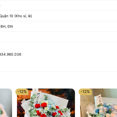
)
uận 10 (Kho sỉ, lẻ)
 BH, ĐN
0934.960.036
-12%
-12%