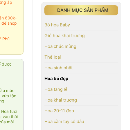
ông áp
DANH MỤC SẢN PHẨM
rên 600k-
o để shop
Bó hoa Baby
Giỏ hoa khai trương
P Phú
Hoa chúc mừng
Thể loại
ể được
Hoa sinh nhật
Hoa bó đẹp
Hoa tang lễ
cầu mức
ạ vừa tận
Hoa khai trương
àng
Hoa 20-11 đẹp
 Hoa tươi
 vào thời
Hoa cầm tay cô dâu
của mỗi