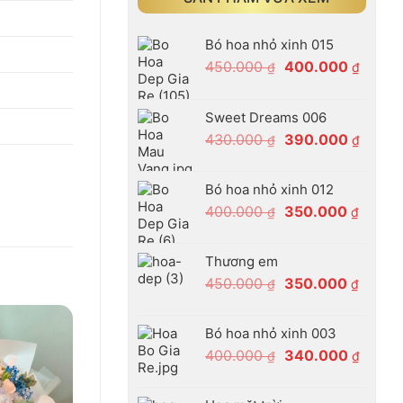
Bó hoa nhỏ xinh 015
Giá
Giá
450.000
400.000
₫
₫
gốc
hiện
là:
tại
Sweet Dreams 006
450.000 ₫.
là:
Giá
Giá
430.000
390.000
₫
₫
400.0
gốc
hiện
là:
tại
Bó hoa nhỏ xinh 012
430.000 ₫.
là:
Giá
Giá
400.000
350.000
₫
₫
390.0
gốc
hiện
là:
tại
Thương em
400.000 ₫.
là:
Giá
Giá
450.000
350.000
₫
₫
350.00
gốc
hiện
là:
tại
Bó hoa nhỏ xinh 003
450.000 ₫.
là:
Giá
Giá
400.000
340.000
₫
₫
350.00
gốc
hiện
là:
tại