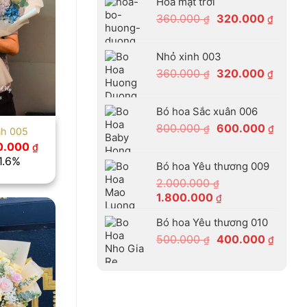
Hoa mặt trời
400.000 ₫.
là:
Giá
Giá
360.000
320.000
₫
₫
340.0
gốc
hiện
là:
tại
Nhỏ xinh 003
360.000 ₫.
là:
Giá
Giá
360.000
320.000
₫
₫
320.00
gốc
hiện
là:
tại
Bó hoa Sắc xuân 006
360.000 ₫.
là:
Giá
Giá
800.000
600.000
₫
₫
320.00
nh 005
gốc
hiện
Giá
0.000
₫
c
hiện
là:
tại
1.6%
Bó hoa Yêu thương 009
tại
800.000 ₫.
là:
.000 ₫.
là:
2.000.000
₫
600.0
380.000 ₫.
Giá
Giá
1.800.000
₫
gốc
hiện
Bó hoa Yêu thương 010
là:
tại
Giá
Giá
500.000
400.000
2.000.000 ₫.
là:
₫
₫
gốc
hiện
1.800.000 ₫.
là:
tại
500.000 ₫.
là:
400.0