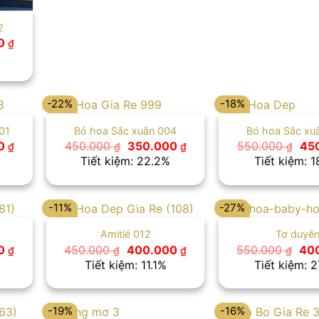
2
Giá
00
₫
hiện
tại
 ₫.
là:
450.000 ₫.
-22%
-18%
01
Bó hoa Sắc xuân 004
Bó hoa Sắc xu
Giá
Giá
Giá
Giá
00
450.000
350.000
550.000
45
₫
₫
₫
₫
hiện
gốc
hiện
gố
Tiết kiệm: 22.2%
Tiết kiệm: 
tại
là:
tại
là:
 ₫.
là:
450.000 ₫.
là:
550
450.000 ₫.
350.000 ₫.
-11%
-27%
Amitié 012
Tơ duyê
Giá
Giá
Giá
Giá
00
450.000
400.000
550.000
40
₫
₫
₫
₫
hiện
gốc
hiện
gố
Tiết kiệm: 11.1%
Tiết kiệm: 
tại
là:
tại
là:
 ₫.
là:
450.000 ₫.
là:
550
450.000 ₫.
400.000 ₫.
-19%
-16%