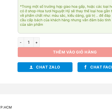
*Trong một số trường hợp giao hoa gấp, hoặc các loại 
có ở shop-Hoa tươi Nguyệt Hỷ sẽ thay thế loại hoa gần 
về phẩm chất như: màu sắc, kiểu dáng, giá trị .. để đáp
cầu cấp bách của khách hàng nhưng vẫn đảm bảo tính 
của sản phẩm
Hoa bó xinh yêu 004 số lượng
THÊM VÀO GIỎ HÀNG
CHAT ZALO
CHAT FA
 TP.HCM