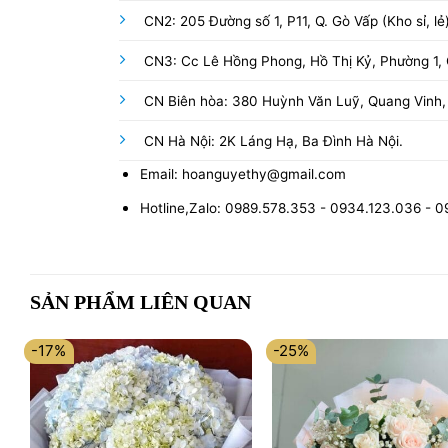
CN2: 205 Đường số 1, P11, Q. Gò Vấp (Kho sỉ, lẻ
CN3: Cc Lê Hồng Phong, Hồ Thị Kỷ, Phường 1, Q
CN Biên hòa: 380 Huỳnh Văn Luỹ, Quang Vinh,
CN Hà Nội: 2K Láng Hạ, Ba Đình Hà Nội.
Email: hoanguyethy@gmail.com
Hotline,Zalo: 0989.578.353 - 0934.123.036 - 
SẢN PHẨM LIÊN QUAN
-17%
-25%