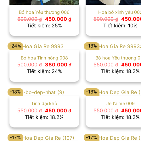
Bó hoa Yêu thương 006
Hoa bó xinh yêu 00
Giá
Giá
Giá
600.000
450.000
500.000
450.0
₫
₫
₫
gốc
hiện
gốc
Tiết kiệm: 25%
Tiết kiệm: 10%
là:
tại
là:
600.000 ₫.
là:
500.000
450.000 ₫.
-24%
-18%
Bó hoa Tình nồng 008
Bó hoa Yêu thương 0
Giá
Giá
Giá
500.000
380.000
550.000
450.0
₫
₫
₫
gốc
hiện
gốc
Tiết kiệm: 24%
Tiết kiệm: 18.2%
là:
tại
là:
500.000 ₫.
là:
550.000
380.000 ₫.
-18%
-18%
Tình dại khờ
Je t’aime 009
Giá
Giá
Giá
550.000
450.000
550.000
450.0
₫
₫
₫
gốc
hiện
gốc
Tiết kiệm: 18.2%
Tiết kiệm: 18.2%
là:
tại
là:
550.000 ₫.
là:
550.000
450.000 ₫.
-17%
-17%