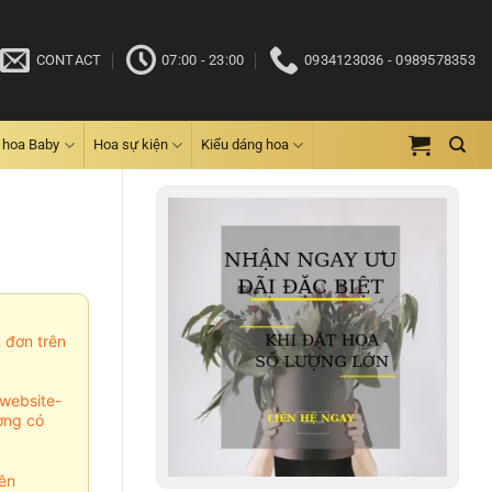
CONTACT
07:00 - 23:00
0934123036 - 0989578353
 hoa Baby
Hoa sự kiện
Kiểu dáng hoa
m đơn trên
website-
ợng có
ên