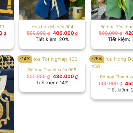
10
Hoa bó xinh yêu 004
Bó hoa Yêu thư
Giá
Giá
Giá
Giá
00
500.000
400.000
500.000
42
₫
₫
₫
₫
hiện
gốc
hiện
gố
Tiết kiệm: 20%
Tiết kiệm:
tại
là:
tại
là:
 ₫.
là:
500.000 ₫.
là:
500
400.000 ₫.
400.000 ₫.
-14%
-25%
Bó hoa Thanh xuân 008
Giá
Giá
500.000
430.000
₫
₫
Bó hoa Thanh x
gốc
hiện
Tiết kiệm: 14%
Giá
600.000
45
₫
là:
tại
gố
Tiết kiệm:
500.000 ₫.
là:
là:
430.000 ₫.
600