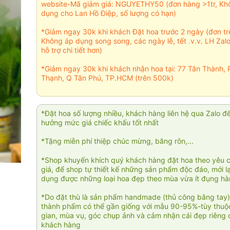
website-Mã giảm giá: NGUYETHY50 (đơn hàng >1tr, Kh
dụng cho Lan Hồ Điệp, số lượng có hạn)
*Giảm ngay 30k khi khách Đặt hoa trước 2 ngày (đơn t
Không áp dụng song song, các ngày lễ, tết .v.v. LH Zal
hỗ trợ chi tiết hơn)
*Giảm ngay 30k khi khách nhận hoa tại: 77 Tân Thành, 
Thạnh, Q Tân Phú, TP.HCM (trên 500k)
*Đặt hoa số lượng nhiều, khách hàng liên hệ qua Zalo đ
hưởng mức giá chiếc khấu tốt nhất
*Tặng miễn phí thiệp chúc mừng, băng rôn,...
*Shop khuyến khích quý khách hàng đặt hoa theo yêu 
giá, để shop tự thiết kế những sản phẩm độc đáo, mới l
dụng được những loại hoa đẹp theo mùa vừa ít đụng h
*Do đặt thù là sản phẩm handmade (thủ công bằng tay)
thành phẩm có thể gần giống với mẫu 90-95%-tùy thuộc
gian, mùa vụ, góc chụp ảnh và cảm nhận cái đẹp riêng 
khách hàng