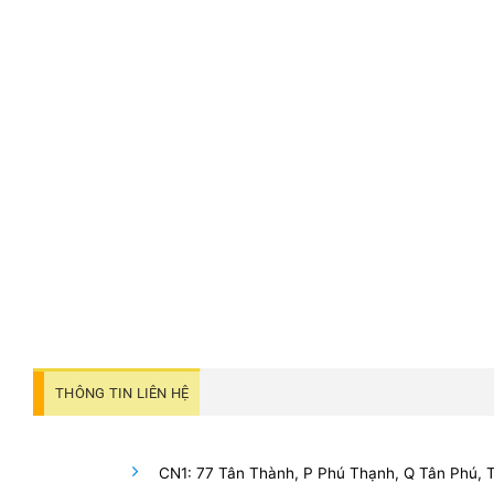
THÔNG TIN LIÊN HỆ
CN1: 77 Tân Thành, P Phú Thạnh, Q Tân Phú,