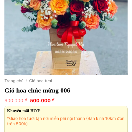
Trang chủ
/
Giỏ hoa tươi
Giỏ hoa chúc mừng 006
Giá
Giá
₫
₫
600.000
500.000
gốc
hiện
là:
tại
Khuyến mãi HOT:
600.000 ₫.
là:
*Giao hoa tươi tận nơi miễn phí nội thành (Bán kính 10km đơn
500.000 ₫.
trên 500k)