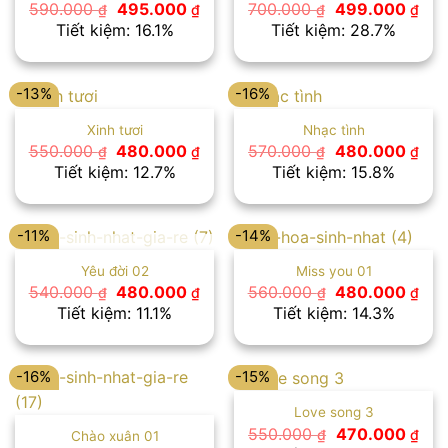
Giá
Giá
Giá
Giá
590.000
495.000
700.000
499.000
₫
₫
₫
₫
gốc
hiện
gốc
hiệ
Tiết kiệm: 16.1%
Tiết kiệm: 28.7%
là:
tại
là:
tại
590.000 ₫.
là:
700.000 ₫.
là:
495.000 ₫.
499
-13%
-16%
Xinh tươi
Nhạc tình
Giá
Giá
Giá
Giá
550.000
480.000
570.000
480.000
₫
₫
₫
₫
gốc
hiện
gốc
hiệ
Tiết kiệm: 12.7%
Tiết kiệm: 15.8%
là:
tại
là:
tại
550.000 ₫.
là:
570.000 ₫.
là:
480.000 ₫.
480
-11%
-14%
HẾT HÀNG
Yêu đời 02
Miss you 01
Giá
Giá
Giá
Giá
540.000
480.000
560.000
480.000
₫
₫
₫
₫
gốc
hiện
gốc
hiệ
Tiết kiệm: 11.1%
Tiết kiệm: 14.3%
là:
tại
là:
tại
540.000 ₫.
là:
560.000 ₫.
là:
480.000 ₫.
480
-16%
-15%
Love song 3
Giá
Giá
550.000
470.000
₫
₫
Chào xuân 01
gốc
hiệ