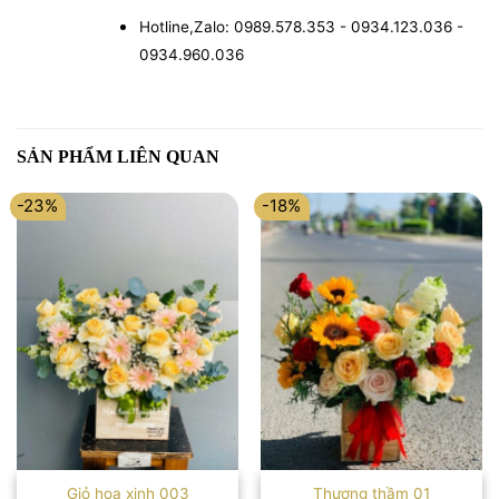
Hotline,Zalo: 0989.578.353 - 0934.123.036 -
0934.960.036
SẢN PHẨM LIÊN QUAN
-23%
-18%
Giỏ hoa xinh 003
Thương thầm 01