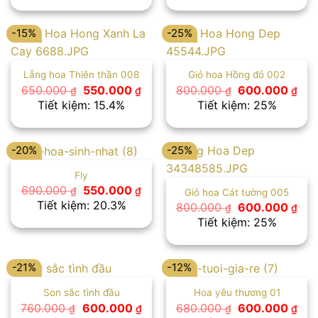
600.000 ₫.
là:
700.000 ₫.
là:
500.000 ₫.
550
-15%
-25%
Lẵng hoa Thiên thần 008
Giỏ hoa Hồng đỏ 002
Giá
Giá
Giá
Giá
650.000
550.000
800.000
600.000
₫
₫
₫
₫
gốc
hiện
gốc
hiệ
Tiết kiệm: 15.4%
Tiết kiệm: 25%
là:
tại
là:
tại
650.000 ₫.
là:
800.000 ₫.
là:
550.000 ₫.
600
-20%
-25%
Fly
Giá
Giá
690.000
550.000
₫
₫
Giỏ hoa Cát tường 005
gốc
hiện
Tiết kiệm: 20.3%
Giá
Giá
800.000
600.000
₫
₫
là:
tại
gốc
hiệ
Tiết kiệm: 25%
690.000 ₫.
là:
là:
tại
550.000 ₫.
800.000 ₫.
là:
600
-21%
-12%
Son sắc tình đầu
Hoa yêu thương 01
Giá
Giá
Giá
Giá
760.000
600.000
680.000
600.000
₫
₫
₫
₫
gốc
hiện
gốc
hiệ