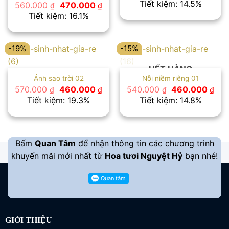
Tiết kiệm: 14.5%
Giá
Giá
560.000
470.000
₫
₫
là:
tại
gốc
hiện
Tiết kiệm: 16.1%
550.000 ₫.
là:
là:
tại
470
560.000 ₫.
là:
470.000 ₫.
-19%
-15%
HẾT HÀNG
Ánh sao trời 02
Nỗi niềm riêng 01
Giá
Giá
Giá
Giá
570.000
460.000
540.000
460.000
₫
₫
₫
₫
gốc
hiện
gốc
hiệ
Tiết kiệm: 19.3%
Tiết kiệm: 14.8%
là:
tại
là:
tại
570.000 ₫.
là:
540.000 ₫.
là:
460.000 ₫.
460
Bấm
Quan Tâm
để nhận thông tin các chương trình
khuyến mãi mới nhất từ
Hoa tươi Nguyệt Hỷ
bạn nhé!
GIỚI THIỆU