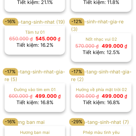
Tiết kiệm: 21.1%
Tiết kiệm: 11.8%
là:
tại
là:
tại
760.000 ₫.
là:
680.000 ₫.
là:
600.000 ₫.
600
-16%
-12%
Tâm tư 01
Giá
Giá
650.000
545.000
₫
₫
Nốt nhạc vui 02
gốc
hiện
Tiết kiệm: 16.2%
Giá
Giá
570.000
499.000
₫
₫
là:
tại
gốc
hiệ
Tiết kiệm: 12.5%
650.000 ₫.
là:
là:
tại
545.000 ₫.
570.000 ₫.
là:
499
-17%
-17%
Đường vào tim em 01
Hướng về phía mặt trời 02
Giá
Giá
Giá
Giá
600.000
499.000
600.000
499.000
₫
₫
₫
₫
gốc
hiện
gốc
hiệ
Tiết kiệm: 16.8%
Tiết kiệm: 16.8%
là:
tại
là:
tại
600.000 ₫.
là:
600.000 ₫.
là:
499.000 ₫.
499
-16%
-29%
Hương ban mai
Phép màu tình yêu