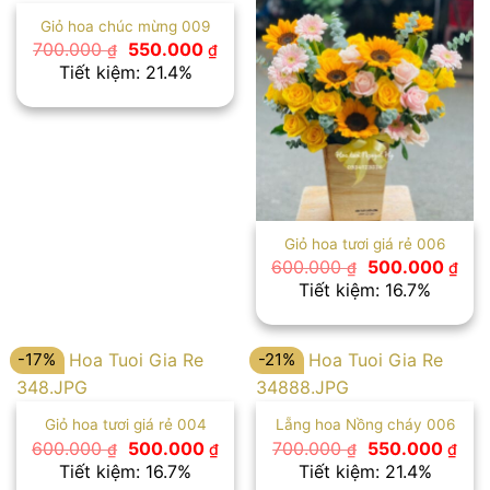
Giỏ hoa chúc mừng 009
Giá
Giá
700.000
550.000
₫
₫
gốc
hiện
Tiết kiệm: 21.4%
là:
tại
700.000 ₫.
là:
550.000 ₫.
Giỏ hoa tươi giá rẻ 006
Giá
Giá
600.000
500.000
₫
₫
gốc
hiệ
Tiết kiệm: 16.7%
là:
tại
600.000 ₫.
là:
500
-17%
-21%
Giỏ hoa tươi giá rẻ 004
Lẵng hoa Nồng cháy 006
Giá
Giá
Giá
Giá
600.000
500.000
700.000
550.000
₫
₫
₫
₫
gốc
hiện
gốc
hiện
Tiết kiệm: 16.7%
Tiết kiệm: 21.4%
là:
tại
là:
tại