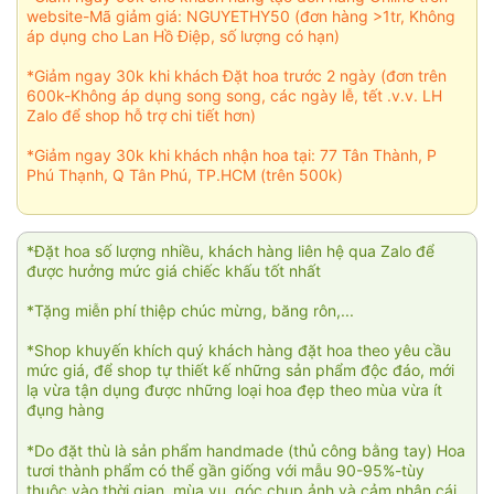
website-Mã giảm giá: NGUYETHY50 (đơn hàng >1tr, Không
áp dụng cho Lan Hồ Điệp, số lượng có hạn)
*Giảm ngay 30k khi khách Đặt hoa trước 2 ngày (đơn trên
600k-Không áp dụng song song, các ngày lễ, tết .v.v. LH
Zalo để shop hỗ trợ chi tiết hơn)
*Giảm ngay 30k khi khách nhận hoa tại: 77 Tân Thành, P
Phú Thạnh, Q Tân Phú, TP.HCM (trên 500k)
*Đặt hoa số lượng nhiều, khách hàng liên hệ qua Zalo để
được hưởng mức giá chiếc khấu tốt nhất
*Tặng miễn phí thiệp chúc mừng, băng rôn,...
*Shop khuyến khích quý khách hàng đặt hoa theo yêu cầu
mức giá, để shop tự thiết kế những sản phẩm độc đáo, mới
lạ vừa tận dụng được những loại hoa đẹp theo mùa vừa ít
đụng hàng
*Do đặt thù là sản phẩm handmade (thủ công bằng tay) Hoa
tươi thành phẩm có thể gần giống với mẫu 90-95%-tùy
thuộc vào thời gian, mùa vụ, góc chụp ảnh và cảm nhận cái