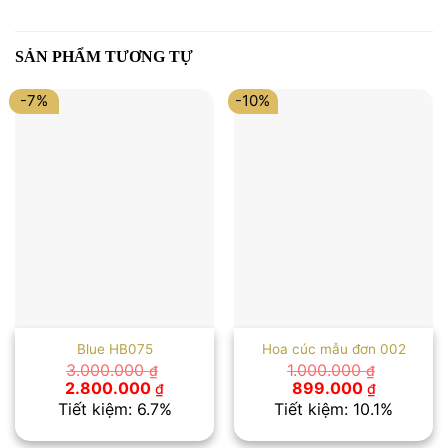
SẢN PHẨM TƯƠNG TỰ
-7%
-10%
Blue HB075
Hoa cúc mẫu đơn 002
3.000.000
1.000.000
₫
₫
Giá
Giá
Giá
Giá
2.800.000
899.000
₫
₫
gốc
hiện
gốc
hiện
Tiết kiệm: 6.7%
Tiết kiệm: 10.1%
là:
tại
là:
tại
3.000.000 ₫.
là:
1.000.000 ₫.
là: