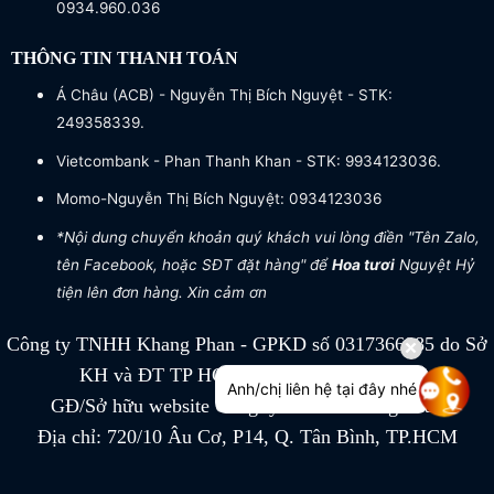
0934.960.036
THÔNG TIN THANH TOÁN
Á Châu (ACB) - Nguyễn Thị Bích Nguyệt - STK:
249358339.
Vietcombank - Phan Thanh Khan - STK: 9934123036.
Momo-Nguyễn Thị Bích Nguyệt: 0934123036
*Nội dung chuyển khoản quý khách vui lòng điền "Tên Zalo,
tên Facebook, hoặc SĐT đặt hàng" để
Hoa tươi
Nguyệt Hỷ
tiện lên đơn hàng. Xin cảm ơn
Công ty TNHH Khang Phan - GPKD số 0317366885 do Sở
KH và ĐT TP HCM cấp ngày 04/07/2022
Anh/chị liên hệ tại đây nhé
GĐ/Sở hữu website Công ty TNHH Khang Phan
Địa chỉ: 720/10 Âu Cơ, P14, Q. Tân Bình, TP.HCM