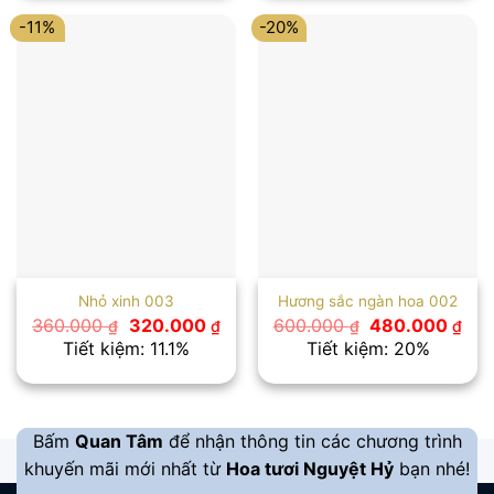
2.800.000 ₫.
899.000 
-11%
-20%
Nhỏ xinh 003
Hương sắc ngàn hoa 002
Giá
Giá
Giá
Giá
360.000
320.000
600.000
480.000
₫
₫
₫
₫
gốc
hiện
gốc
hiệ
Tiết kiệm: 11.1%
Tiết kiệm: 20%
là:
tại
là:
tại
360.000 ₫.
là:
600.000 ₫.
là:
320.000 ₫.
480
Bấm
Quan Tâm
để nhận thông tin các chương trình
khuyến mãi mới nhất từ
Hoa tươi Nguyệt Hỷ
bạn nhé!