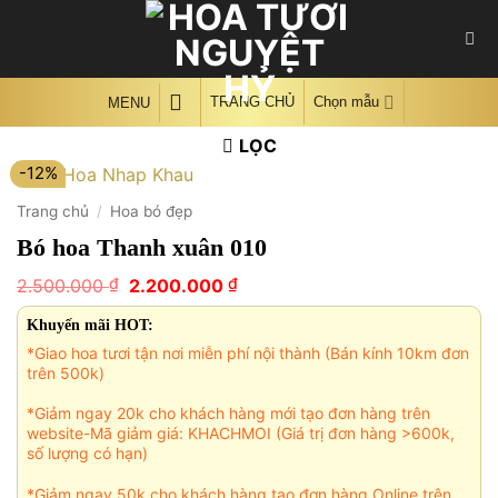
Skip
to
content
TRANG CHỦ
Chọn mẫu
MENU
LỌC
-12%
Trang chủ
/
Hoa bó đẹp
Bó hoa Thanh xuân 010
Giá
Giá
₫
₫
2.500.000
2.200.000
gốc
hiện
là:
tại
Khuyến mãi HOT:
2.500.000 ₫.
là:
*Giao hoa tươi tận nơi miễn phí nội thành (Bán kính 10km đơn
2.200.000 ₫.
trên 500k)
*Giảm ngay 20k cho khách hàng mới tạo đơn hàng trên
website-Mã giảm giá: KHACHMOI (Giá trị đơn hàng >600k,
số lượng có hạn)
*Giảm ngay 50k cho khách hàng tạo đơn hàng Online trên