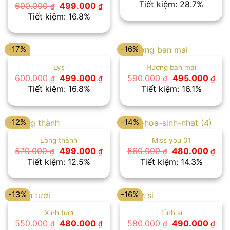
gốc
hiệ
Tiết kiệm: 28.7%
Giá
Giá
600.000
499.000
₫
₫
là:
tại
gốc
hiện
Tiết kiệm: 16.8%
700.000 ₫.
là:
là:
tại
499
600.000 ₫.
là:
499.000 ₫.
-17%
-16%
Lys
Hương ban mai
Giá
Giá
Giá
Giá
600.000
499.000
590.000
495.000
₫
₫
₫
₫
gốc
hiện
gốc
hiệ
Tiết kiệm: 16.8%
Tiết kiệm: 16.1%
là:
tại
là:
tại
600.000 ₫.
là:
590.000 ₫.
là:
499.000 ₫.
495
-12%
-14%
Lòng thành
Miss you 01
Giá
Giá
Giá
Giá
570.000
499.000
560.000
480.000
₫
₫
₫
₫
gốc
hiện
gốc
hiệ
Tiết kiệm: 12.5%
Tiết kiệm: 14.3%
là:
tại
là:
tại
570.000 ₫.
là:
560.000 ₫.
là:
499.000 ₫.
480
-13%
-16%
Xinh tươi
Tình si
Giá
Giá
Giá
Giá
550.000
480.000
580.000
490.000
₫
₫
₫
₫