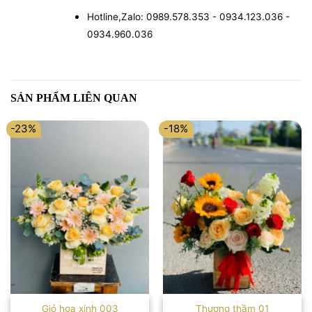
Hotline,Zalo: 0989.578.353 - 0934.123.036 -
0934.960.036
SẢN PHẨM LIÊN QUAN
-23%
-18%
Giỏ hoa xinh 003
Thương thầm 01