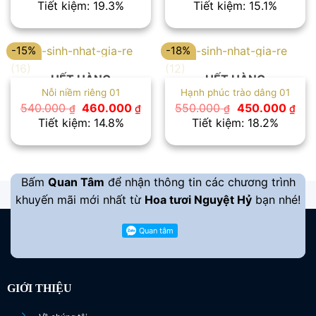
gốc
hiện
gốc
hiệ
Tiết kiệm: 19.3%
Tiết kiệm: 15.1%
là:
tại
là:
tại
570.000 ₫.
là:
530.000 ₫.
là:
460.000 ₫.
450
-15%
-18%
HẾT HÀNG
HẾT HÀNG
Nỗi niềm riêng 01
Hạnh phúc trào dâng 01
Giá
Giá
Giá
Giá
540.000
460.000
550.000
450.000
₫
₫
₫
₫
gốc
hiện
gốc
hiệ
Tiết kiệm: 14.8%
Tiết kiệm: 18.2%
là:
tại
là:
tại
540.000 ₫.
là:
550.000 ₫.
là:
460.000 ₫.
450
Bấm
Quan Tâm
để nhận thông tin các chương trình
khuyến mãi mới nhất từ
Hoa tươi Nguyệt Hỷ
bạn nhé!
GIỚI THIỆU