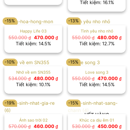
gốc
hiệ
Tiết kiệm: 16.1%
578.000 ₫.
là:
là:
tại
480.000 ₫.
560.000 ₫.
là:
470
-15%
-13%
Happy Life 03
Tình yêu nho nhỏ
Giá
Giá
Giá
Giá
550.000
470.000
550.000
480.000
₫
₫
₫
₫
gốc
hiện
gốc
hiệ
Tiết kiệm: 14.5%
Tiết kiệm: 12.7%
là:
tại
là:
tại
550.000 ₫.
là:
550.000 ₫.
là:
470.000 ₫.
480
-10%
-15%
Nhớ về em SN355
Love song 3
Giá
Giá
Giá
Giá
534.000
480.000
550.000
470.000
₫
₫
₫
₫
gốc
hiện
gốc
hiệ
Tiết kiệm: 10.1%
Tiết kiệm: 14.5%
là:
tại
là:
tại
534.000 ₫.
là:
550.000 ₫.
là:
480.000 ₫.
470
-19%
-15%
HẾT HÀNG
Ánh sao trời 02
Khúc ca dịu êm 01
Giá
Giá
Giá
Giá
570.000
460.000
530.000
450.000
₫
₫
₫
₫