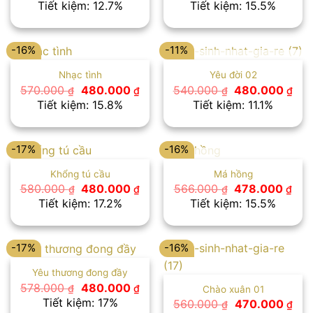
gốc
hiện
gốc
hiệ
Tiết kiệm: 12.7%
Tiết kiệm: 15.5%
là:
tại
là:
tại
550.000 ₫.
là:
580.000 ₫.
là:
480.000 ₫.
490
-16%
-11%
HẾT HÀNG
Nhạc tình
Yêu đời 02
Giá
Giá
Giá
Giá
570.000
480.000
540.000
480.000
₫
₫
₫
₫
gốc
hiện
gốc
hiệ
Tiết kiệm: 15.8%
Tiết kiệm: 11.1%
là:
tại
là:
tại
570.000 ₫.
là:
540.000 ₫.
là:
480.000 ₫.
480
-17%
-16%
HẾT HÀNG
Khổng tú cầu
Má hồng
Giá
Giá
Giá
Giá
580.000
480.000
566.000
478.000
₫
₫
₫
₫
gốc
hiện
gốc
hiệ
Tiết kiệm: 17.2%
Tiết kiệm: 15.5%
là:
tại
là:
tại
580.000 ₫.
là:
566.000 ₫.
là:
480.000 ₫.
478
-17%
-16%
Yêu thương đong đầy
Giá
Giá
578.000
480.000
₫
₫
Chào xuân 01
gốc
hiện
Tiết kiệm: 17%
Giá
Giá
560.000
470.000
₫
₫
là:
tại