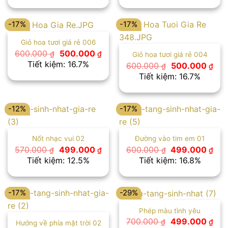
600.000 ₫.
là:
600.000 ₫.
là:
500.000 ₫.
500
-17%
-17%
Giỏ hoa tươi giá rẻ 006
Giá
Giá
600.000
500.000
₫
₫
Giỏ hoa tươi giá rẻ 004
gốc
hiện
Tiết kiệm: 16.7%
Giá
Giá
600.000
500.000
₫
₫
là:
tại
gốc
hiệ
Tiết kiệm: 16.7%
600.000 ₫.
là:
là:
tại
500.000 ₫.
600.000 ₫.
là:
500
-12%
-17%
Nốt nhạc vui 02
Đường vào tim em 01
Giá
Giá
Giá
Giá
570.000
499.000
600.000
499.000
₫
₫
₫
₫
gốc
hiện
gốc
hiệ
Tiết kiệm: 12.5%
Tiết kiệm: 16.8%
là:
tại
là:
tại
570.000 ₫.
là:
600.000 ₫.
là:
499.000 ₫.
499
-17%
-29%
Phép màu tình yêu
Giá
Giá
700.000
499.000
₫
₫
Hướng về phía mặt trời 02