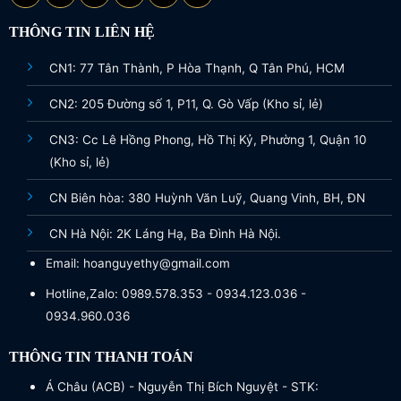
THÔNG TIN LIÊN HỆ
CN1: 77 Tân Thành, P Hòa Thạnh, Q Tân Phú, HCM
CN2: 205 Đường số 1, P11, Q. Gò Vấp (Kho sỉ, lẻ)
CN3: Cc Lê Hồng Phong, Hồ Thị Kỷ, Phường 1, Quận 10
(Kho sỉ, lẻ)
CN Biên hòa: 380 Huỳnh Văn Luỹ, Quang Vinh, BH, ĐN
CN Hà Nội: 2K Láng Hạ, Ba Đình Hà Nội.
Email: hoanguyethy@gmail.com
Hotline,Zalo: 0989.578.353 - 0934.123.036 -
0934.960.036
THÔNG TIN THANH TOÁN
Á Châu (ACB) - Nguyễn Thị Bích Nguyệt - STK: