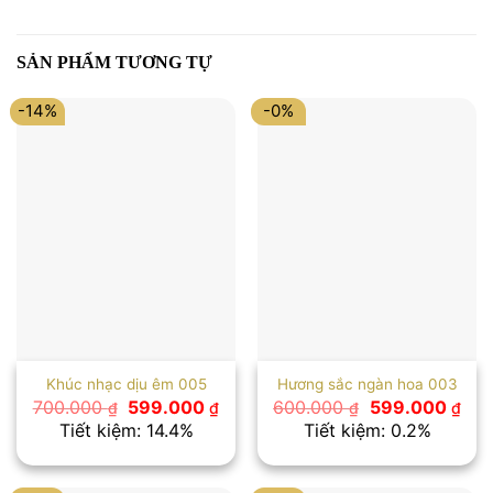
SẢN PHẨM TƯƠNG TỰ
-14%
-0%
Khúc nhạc dịu êm 005
Hương sắc ngàn hoa 003
Giá
Giá
Giá
Giá
700.000
599.000
600.000
599.000
₫
₫
₫
₫
gốc
hiện
gốc
hiệ
Tiết kiệm: 14.4%
Tiết kiệm: 0.2%
là:
tại
là:
tại
700.000 ₫.
là:
600.000 ₫.
là:
599.000 ₫.
599