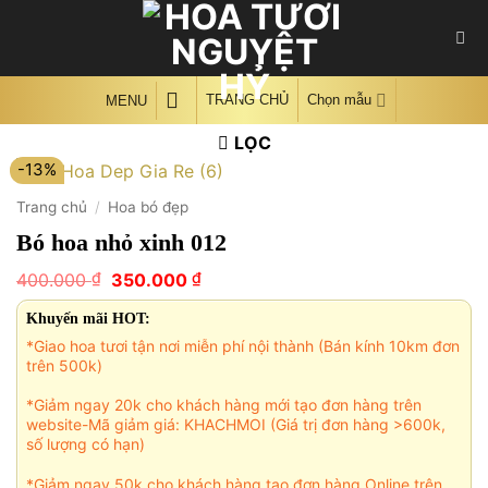
Skip
to
content
TRANG CHỦ
Chọn mẫu
MENU
LỌC
-13%
Trang chủ
/
Hoa bó đẹp
Bó hoa nhỏ xinh 012
Giá
Giá
₫
₫
400.000
350.000
gốc
hiện
là:
tại
Khuyến mãi HOT:
400.000 ₫.
là:
*Giao hoa tươi tận nơi miễn phí nội thành (Bán kính 10km đơn
350.000 ₫.
trên 500k)
*Giảm ngay 20k cho khách hàng mới tạo đơn hàng trên
website-Mã giảm giá: KHACHMOI (Giá trị đơn hàng >600k,
số lượng có hạn)
*Giảm ngay 50k cho khách hàng tạo đơn hàng Online trên