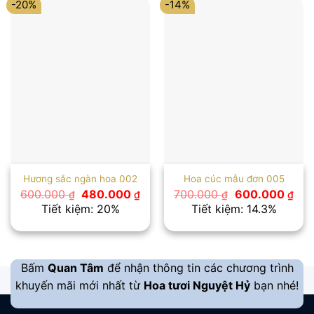
-20%
-14%
Hương sắc ngàn hoa 002
Hoa cúc mẫu đơn 005
Giá
Giá
Giá
Giá
600.000
480.000
700.000
600.000
₫
₫
₫
₫
gốc
hiện
gốc
hiệ
Tiết kiệm: 20%
Tiết kiệm: 14.3%
là:
tại
là:
tại
600.000 ₫.
là:
700.000 ₫.
là:
480.000 ₫.
600
Bấm
Quan Tâm
để nhận thông tin các chương trình
khuyến mãi mới nhất từ
Hoa tươi Nguyệt Hỷ
bạn nhé!