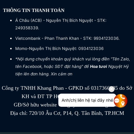
THÔNG TIN THANH TOÁN
Á Châu (ACB) - Nguyễn Thị Bích Nguyệt - STK:
249358339.
Vietcombank - Phan Thanh Khan - STK: 9934123036.
Momo-Nguyễn Thị Bích Nguyệt: 0934123036
*Nội dung chuyển khoản quý khách vui lòng điền "Tên Zalo,
tên Facebook, hoặc SĐT đặt hàng" để
Hoa tươi
Nguyệt Hỷ
tiện lên đơn hàng. Xin cảm ơn
Công ty TNHH Khang Phan - GPKD số 0317366885 do Sở
KH và ĐT TP HCM cấp ngày 04/07/2022
Anh/chị liên hệ tại đây nhé
GĐ/Sở hữu website Công ty TNHH Khang Phan
Địa chỉ: 720/10 Âu Cơ, P14, Q. Tân Bình, TP.HCM