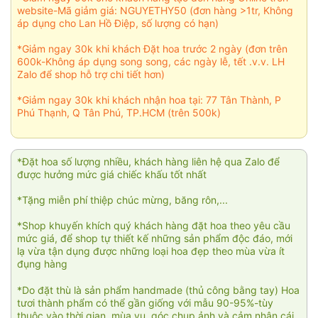
website-Mã giảm giá: NGUYETHY50 (đơn hàng >1tr, Không
áp dụng cho Lan Hồ Điệp, số lượng có hạn)
*Giảm ngay 30k khi khách Đặt hoa trước 2 ngày (đơn trên
600k-Không áp dụng song song, các ngày lễ, tết .v.v. LH
Zalo để shop hỗ trợ chi tiết hơn)
*Giảm ngay 30k khi khách nhận hoa tại: 77 Tân Thành, P
Phú Thạnh, Q Tân Phú, TP.HCM (trên 500k)
*Đặt hoa số lượng nhiều, khách hàng liên hệ qua Zalo để
được hưởng mức giá chiếc khấu tốt nhất
*Tặng miễn phí thiệp chúc mừng, băng rôn,...
*Shop khuyến khích quý khách hàng đặt hoa theo yêu cầu
mức giá, để shop tự thiết kế những sản phẩm độc đáo, mới
lạ vừa tận dụng được những loại hoa đẹp theo mùa vừa ít
đụng hàng
*Do đặt thù là sản phẩm handmade (thủ công bằng tay) Hoa
tươi thành phẩm có thể gần giống với mẫu 90-95%-tùy
thuộc vào thời gian, mùa vụ, góc chụp ảnh và cảm nhận cái