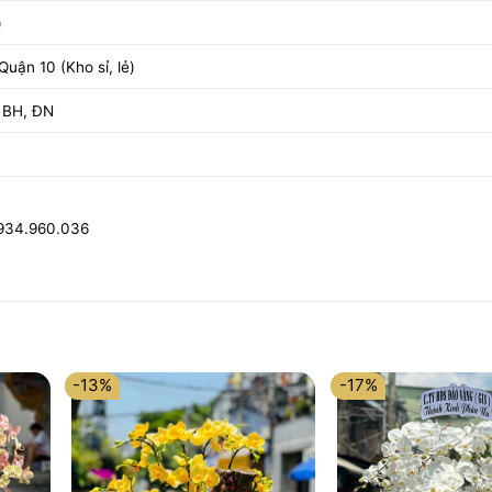
)
uận 10 (Kho sỉ, lẻ)
 BH, ĐN
0934.960.036
-13%
-17%