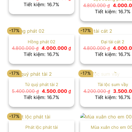
gốc
hiện
Tiết kiệm: 16.7%
Giá
4.800.000
4.000.
₫
là:
tại
gốc
Tiết kiệm: 16.7%
5.400.000 ₫.
là:
là:
4.500.000 ₫.
4.800.00
-17%
-17%
Hồng phát 02
Đại tài cát 2
Giá
Giá
Giá
4.800.000
4.000.000
4.800.000
4.000.
₫
₫
₫
gốc
hiện
gốc
Tiết kiệm: 16.7%
Tiết kiệm: 16.7%
là:
tại
là:
4.800.000 ₫.
là:
4.800.00
4.000.000 ₫.
-17%
-17%
HẾT HÀNG
Tứ quý phát tài 2
Tài lộc sum vầy
Giá
Giá
Giá
5.400.000
4.500.000
4.200.000
3.500.
₫
₫
₫
gốc
hiện
gốc
Tiết kiệm: 16.7%
Tiết kiệm: 16.7%
là:
tại
là:
5.400.000 ₫.
là:
4.200.00
4.500.000 ₫.
-17%
Phát lộc phát tài
Mùa xuân cho em 0