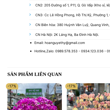
CN2: 205 Đường số 1, P11, Q. Gò Vấp (Kho sỉ, lẻ
CN3: Cc Lê Hồng Phong, Hồ Thị Kỷ, Phường 1, Q
CN Biên hòa: 380 Huỳnh Văn Luỹ, Quang Vinh,
CN Hà Nội: 2K Láng Hạ, Ba Đình Hà Nội.
Email: hoanguyethy@gmail.com
Hotline,Zalo: 0989.578.353 - 0934.123.036 - 
SẢN PHẨM LIÊN QUAN
-17%
-17%