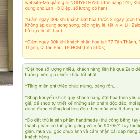
website-Mã giảm giá: NGUYETHY50 (đơn hàng >1tr, Kh
dụng cho Lan Hồ Điệp, số lượng có hạn)
*Giảm ngay 30k khi khách Đặt hoa trước 2 ngày (đơn t
Không áp dụng song song, các ngày lễ, tết .v.v. LH Zal
hỗ trợ chi tiết hơn)
*Giảm ngay 30k khi khách nhận hoa tại: 77 Tân Thành, 
Thạnh, Q Tân Phú, TP.HCM (trên 500k)
*Đặt hoa số lượng nhiều, khách hàng liên hệ qua Zalo đ
hưởng mức giá chiếc khấu tốt nhất
*Tặng miễn phí thiệp chúc mừng, băng rôn,...
*Shop khuyến khích quý khách hàng đặt hoa theo yêu 
giá, để shop tự thiết kế những sản phẩm độc đáo, mới l
dụng được những loại hoa đẹp theo mùa vừa ít đụng h
*Do đặt thù là sản phẩm handmade (thủ công bằng tay)
thành phẩm có thể gần giống với mẫu 90-95%-tùy thuộc
gian, mùa vụ, góc chụp ảnh và cảm nhận cái đẹp riêng 
khách hàng