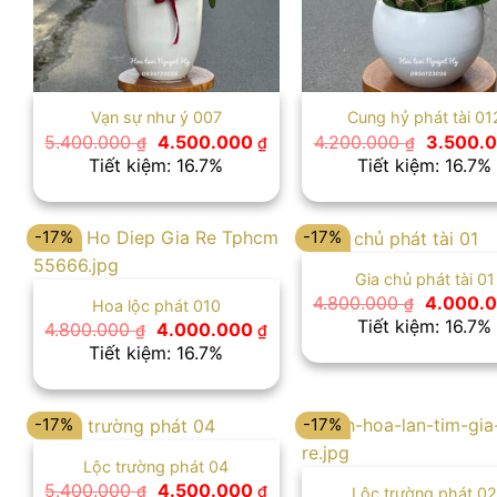
Vạn sự như ý 007
Cung hỷ phát tài 01
Giá
Giá
Giá
5.400.000
4.500.000
4.200.000
3.500.
₫
₫
₫
gốc
hiện
gốc
Tiết kiệm: 16.7%
Tiết kiệm: 16.7%
là:
tại
là:
5.400.000 ₫.
là:
4.200.00
4.500.000 ₫.
-17%
-17%
Gia chủ phát tài 01
Giá
4.800.000
4.000.
₫
Hoa lộc phát 010
gốc
Tiết kiệm: 16.7%
Giá
Giá
4.800.000
4.000.000
₫
₫
là:
gốc
hiện
Tiết kiệm: 16.7%
4.800.00
là:
tại
4.800.000 ₫.
là:
4.000.000 ₫.
-17%
-17%
Lộc trường phát 04
Giá
Giá
5.400.000
4.500.000
₫
₫
Lộc trường phát 0