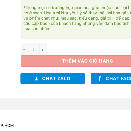
*Trong một số trường hợp giao hoa gấp, hoặc các loại 
có ở shop-Hoa tươi Nguyệt Hỷ sẽ thay thế loại hoa gần 
về phẩm chất như: màu sắc, kiểu dáng, giá trị .. để đáp
cầu cấp bách của khách hàng nhưng vẫn đảm bảo tính 
của sản phẩm
Lộc trường phát 01 số lượng
THÊM VÀO GIỎ HÀNG
CHAT ZALO
CHAT FA
 TP.HCM