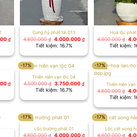
2
Cung hỷ phát tài 013
Hoa lộc phát
Giá
Giá
Giá
Giá
000
4.800.000
4.000.000
4.800.000
4.
₫
₫
₫
₫
hiện
gốc
hiện
gốc
Tiết kiệm: 16.7%
Tiết kiệm: 
tại
là:
tại
là:
0 ₫.
là:
4.800.000 ₫.
là:
4.8
3.500.000 ₫.
4.000.000 ₫.
-17%
-17%
Thiên niên vạn lộc 04
Giá
Giá
Giá
000
4.500.000
3.750.000
₫
₫
₫
Thiên niên vạn
hiện
gốc
hiện
Tiết kiệm: 16.7%
Giá
4.800.000
4.
₫
tại
là:
tại
gốc
Tiết kiệm: 
0 ₫.
là:
4.500.000 ₫.
là:
là:
4.000.000 ₫.
3.750.000 ₫.
4.8
-17%
-17%
Lộc trường phát 01
Lộc cát song h
Giá
Giá
Giá
4.800.000
4.000.000
4.800.000
4.
₫
₫
₫
2