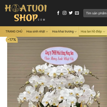
Skip
to
Tìm
content
kiếm:
TRANG CHỦ
Hoa sinh nhật
Hoa khai trương
Hoa lan hồ điệp
-17%