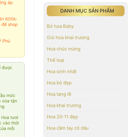
ông áp
DANH MỤC SẢN PHẨM
rên 600k-
o để shop
Bó hoa Baby
Giỏ hoa khai trương
P Phú
Hoa chúc mừng
Thể loại
ể được
Hoa sinh nhật
Hoa bó đẹp
Hoa tang lễ
cầu mức
ạ vừa tận
Hoa khai trương
àng
Hoa 20-11 đẹp
 Hoa tươi
 vào thời
Hoa cầm tay cô dâu
của mỗi