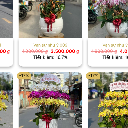
1
Vạn sự như ý 009
Vạn sự như ý
Giá
Giá
Giá
Giá
000
4.200.000
3.500.000
4.800.000
4.
₫
₫
₫
₫
hiện
gốc
hiện
gốc
Tiết kiệm: 16.7%
Tiết kiệm: 
tại
là:
tại
là:
0 ₫.
là:
4.200.000 ₫.
là:
4.8
3.750.000 ₫.
3.500.000 ₫.
-17%
-17%