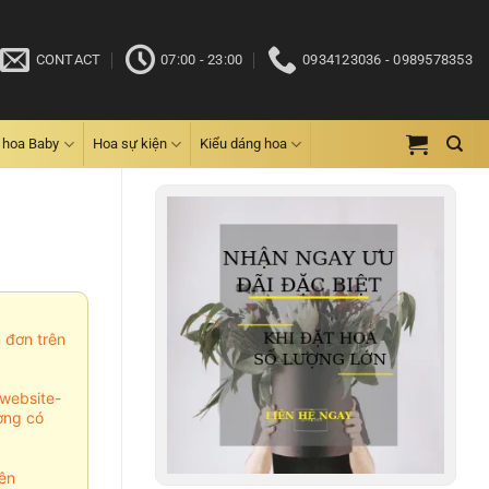
CONTACT
07:00 - 23:00
0934123036 - 0989578353
 hoa Baby
Hoa sự kiện
Kiểu dáng hoa
m đơn trên
website-
ợng có
ên