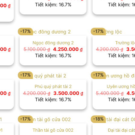
gốc
hiện
gốc
Tiết kiệm: 16.7%
Tiết kiệm: 
Giá
000
₫
là:
tại
là:
hiện
4.800.000 ₫.
là:
4.8
tại
4.000.000 ₫.
0 ₫.
là:
4.000.000 ₫.
-17%
-17%
Ngọc đông dương 2
Trường lộ
Giá
Giá
Giá
Giá
000
5.100.000
4.250.000
4.200.000
3.
₫
₫
₫
₫
hiện
gốc
hiện
gốc
Tiết kiệm: 16.7%
Tiết kiệm: 
tại
là:
tại
là:
0 ₫.
là:
5.100.000 ₫.
là:
4.2
4.000.000 ₫.
4.250.000 ₫.
-17%
-17%
Phú quý phát tài 2
Uyên ương hồ
Giá
Giá
Giá
Giá
000
4.200.000
3.500.000
5.400.000
4.
₫
₫
₫
₫
hiện
gốc
hiện
gốc
Tiết kiệm: 16.7%
Tiết kiệm: 
tại
là:
tại
là:
0 ₫.
là:
4.200.000 ₫.
là:
5.4
3.500.000 ₫.
3.500.000 ₫.
-17%
-18%
01
Thần tài gõ cửa 002
Đại tài đại cá