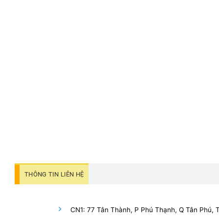
THÔNG TIN LIÊN HỆ
CN1: 77 Tân Thành, P Phú Thạnh, Q Tân Phú,