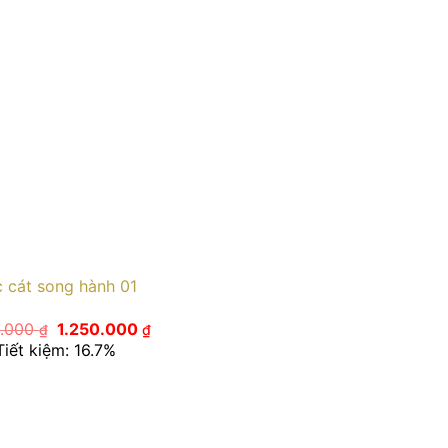
 cát song hành 01
Giá
Giá
0.000
1.250.000
₫
₫
gốc
hiện
Tiết kiệm: 16.7%
là:
tại
1.500.000 ₫.
là:
1.250.000 ₫.