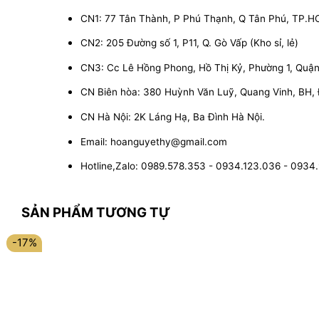
CN1: 77 Tân Thành, P Phú Thạnh, Q Tân Phú, TP.
CN2: 205 Đường số 1, P11, Q. Gò Vấp (Kho sỉ, lẻ)
CN3: Cc Lê Hồng Phong, Hồ Thị Kỷ, Phường 1, Quận 1
CN Biên hòa: 380 Huỳnh Văn Luỹ, Quang Vinh, BH,
CN Hà Nội: 2K Láng Hạ, Ba Đình Hà Nội.
Email: hoanguyethy@gmail.com
Hotline,Zalo: 0989.578.353 - 0934.123.036 - 0934
SẢN PHẨM TƯƠNG TỰ
-17%