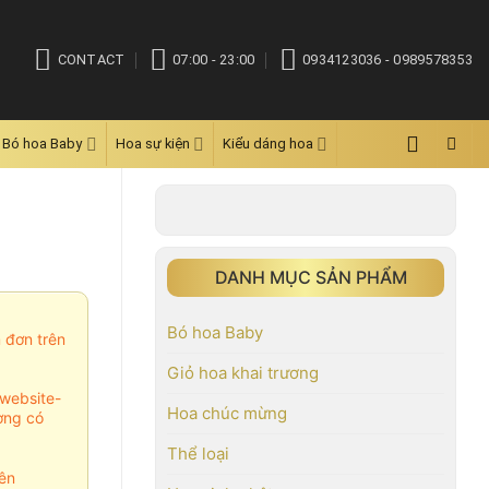
CONTACT
07:00 - 23:00
0934123036 - 0989578353
Bó hoa Baby
Hoa sự kiện
Kiểu dáng hoa
DANH MỤC SẢN PHẨM
Bó hoa Baby
m đơn trên
Giỏ hoa khai trương
website-
Hoa chúc mừng
ợng có
Thể loại
ên