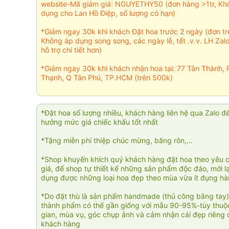
website-Mã giảm giá: NGUYETHY50 (đơn hàng >1tr, Kh
dụng cho Lan Hồ Điệp, số lượng có hạn)
*Giảm ngay 30k khi khách Đặt hoa trước 2 ngày (đơn t
Không áp dụng song song, các ngày lễ, tết .v.v. LH Zal
hỗ trợ chi tiết hơn)
*Giảm ngay 30k khi khách nhận hoa tại: 77 Tân Thành, 
Thạnh, Q Tân Phú, TP.HCM (trên 500k)
*Đặt hoa số lượng nhiều, khách hàng liên hệ qua Zalo đ
hưởng mức giá chiếc khấu tốt nhất
*Tặng miễn phí thiệp chúc mừng, băng rôn,...
*Shop khuyến khích quý khách hàng đặt hoa theo yêu 
giá, để shop tự thiết kế những sản phẩm độc đáo, mới l
dụng được những loại hoa đẹp theo mùa vừa ít đụng h
*Do đặt thù là sản phẩm handmade (thủ công bằng tay)
thành phẩm có thể gần giống với mẫu 90-95%-tùy thuộc
gian, mùa vụ, góc chụp ảnh và cảm nhận cái đẹp riêng 
khách hàng