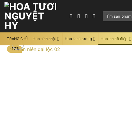
Skip
to
Tìm
content
kiếm:
TRANG CHỦ
Hoa sinh nhật
Hoa khai trương
Hoa lan hồ điệp
-17%