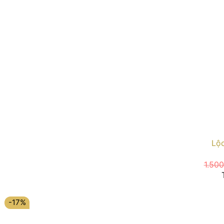
Lộc
1.50
-17%