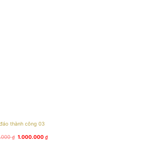
đáo thành công 03
Giá
Giá
0.000
1.000.000
₫
₫