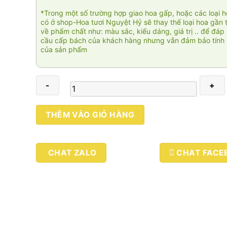
*Trong một số trường hợp giao hoa gấp, hoặc các loại 
có ở shop-Hoa tươi Nguyệt Hỷ sẽ thay thế loại hoa gần 
về phẩm chất như: màu sắc, kiểu dáng, giá trị .. để đáp
cầu cấp bách của khách hàng nhưng vẫn đảm bảo tính 
của sản phẩm
Thiên
THÊM VÀO GIỎ HÀNG
niên
đại
lộc
CHAT ZALO
CHAT FACE
02
số
lượng