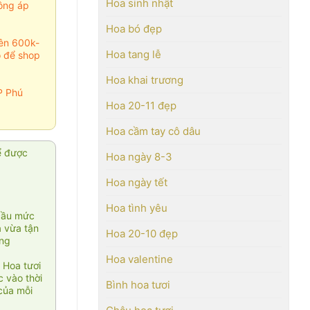
Hoa sinh nhật
ông áp
Hoa bó đẹp
rên 600k-
Hoa tang lễ
o để shop
Hoa khai trương
P Phú
Hoa 20-11 đẹp
Hoa cầm tay cô dâu
ể được
Hoa ngày 8-3
Hoa ngày tết
Hoa tình yêu
cầu mức
ạ vừa tận
Hoa 20-10 đẹp
àng
Hoa valentine
 Hoa tươi
 vào thời
Bình hoa tươi
của mỗi