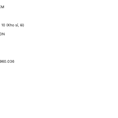
HCM
0 (Kho sỉ, lẻ)
 ĐN
.960.036