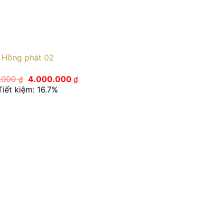
Hồng phát 02
Giá
Giá
0.000
4.000.000
₫
₫
gốc
hiện
Tiết kiệm: 16.7%
là:
tại
4.800.000 ₫.
là:
4.000.000 ₫.