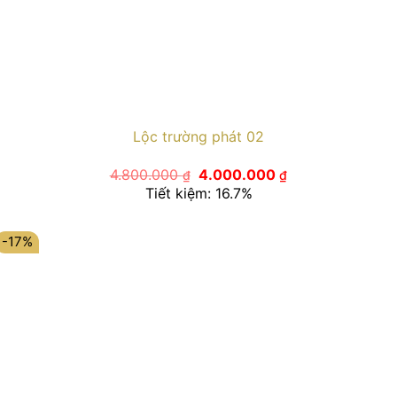
Lộc trường phát 02
Giá
Giá
4.800.000
4.000.000
₫
₫
gốc
hiện
Tiết kiệm: 16.7%
là:
tại
4.800.000 ₫.
là:
4.000.000 ₫.
-17%