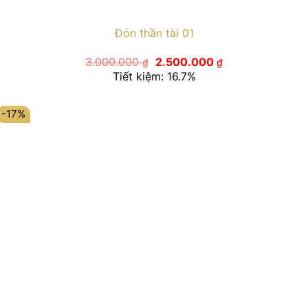
Đón thần tài 01
Giá
Giá
3.000.000
2.500.000
₫
₫
gốc
hiện
Tiết kiệm: 16.7%
là:
tại
3.000.000 ₫.
là:
2.500.000 ₫.
-17%