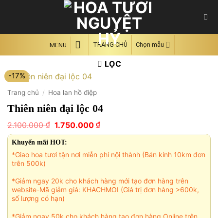
Skip
to
content
TRANG CHỦ
Chọn mẫu
MENU
LỌC
-17%
Trang chủ
/
Hoa lan hồ điệp
Thiên niên đại lộc 04
Giá
Giá
₫
₫
2.100.000
1.750.000
gốc
hiện
là:
tại
Khuyến mãi HOT:
2.100.000 ₫.
là:
*Giao hoa tươi tận nơi miễn phí nội thành (Bán kính 10km đơn
1.750.000 ₫.
trên 500k)
*Giảm ngay 20k cho khách hàng mới tạo đơn hàng trên
website-Mã giảm giá: KHACHMOI (Giá trị đơn hàng >600k,
số lượng có hạn)
*Giảm ngay 50k cho khách hàng tạo đơn hàng Online trên