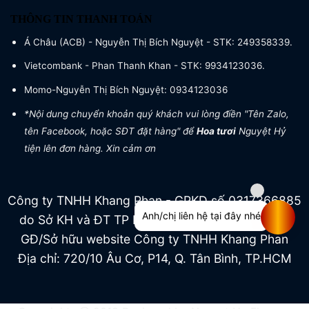
THÔNG TIN THANH TOÁN
Á Châu (ACB) - Nguyễn Thị Bích Nguyệt - STK: 249358339.
Vietcombank - Phan Thanh Khan - STK: 9934123036.
Momo-Nguyễn Thị Bích Nguyệt: 0934123036
*Nội dung chuyển khoản quý khách vui lòng điền "Tên Zalo,
tên Facebook, hoặc SĐT đặt hàng" để
Hoa tươi
Nguyệt Hỷ
tiện lên đơn hàng. Xin cảm ơn
Công ty TNHH Khang Phan - GPKD số 0317366885
Anh/chị liên hệ tại đây nhé
do Sở KH và ĐT TP HCM cấp ngày 04/07/2022
GĐ/Sở hữu website Công ty TNHH Khang Phan
Địa chỉ: 720/10 Âu Cơ, P14, Q. Tân Bình, TP.HCM