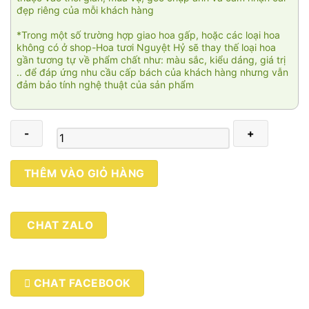
đẹp riêng của mỗi khách hàng
*Trong một số trường hợp giao hoa gấp, hoặc các loại hoa
không có ở shop-Hoa tươi Nguyệt Hỷ sẽ thay thế loại hoa
gần tương tự về phẩm chất như: màu sắc, kiểu dáng, giá trị
.. để đáp ứng nhu cầu cấp bách của khách hàng nhưng vẫn
đảm bảo tính nghệ thuật của sản phẩm
Thiên
THÊM VÀO GIỎ HÀNG
niên
đại
lộc
CHAT ZALO
04
số
lượng
CHAT FACEBOOK