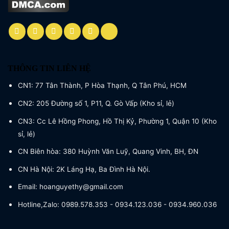
THÔNG TIN LIÊN HỆ
CN1: 77 Tân Thành, P Hòa Thạnh, Q Tân Phú, HCM
CN2: 205 Đường số 1, P11, Q. Gò Vấp (Kho sỉ, lẻ)
CN3: Cc Lê Hồng Phong, Hồ Thị Kỷ, Phường 1, Quận 10 (Kho
sỉ, lẻ)
CN Biên hòa: 380 Huỳnh Văn Luỹ, Quang Vinh, BH, ĐN
CN Hà Nội: 2K Láng Hạ, Ba Đình Hà Nội.
Email: hoanguyethy@gmail.com
Hotline,Zalo: 0989.578.353 - 0934.123.036 - 0934.960.036