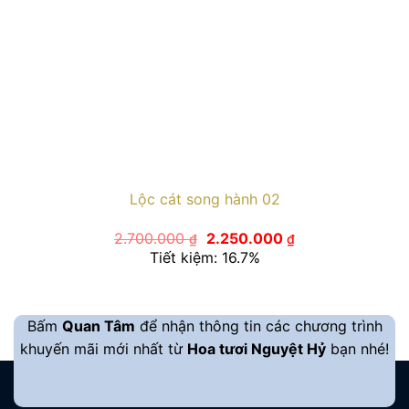
Lộc cát song hành 02
Giá
Giá
2.700.000
2.250.000
₫
₫
gốc
hiện
Tiết kiệm: 16.7%
là:
tại
2.700.000 ₫.
là:
2.250.000 ₫.
Bấm
Quan Tâm
để nhận thông tin các chương trình
khuyến mãi mới nhất từ
Hoa tươi Nguyệt Hỷ
bạn nhé!