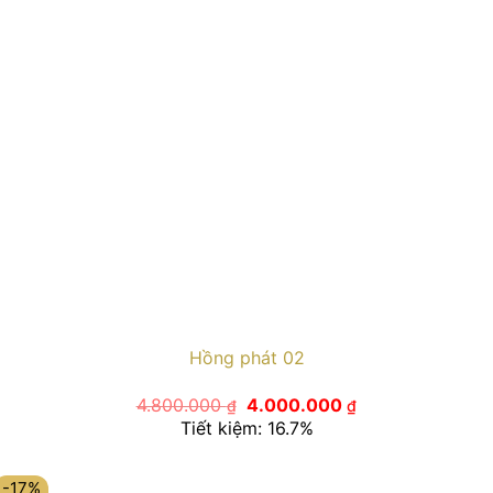
Hồng phát 02
Giá
Giá
4.800.000
4.000.000
₫
₫
gốc
hiện
Tiết kiệm: 16.7%
là:
tại
4.800.000 ₫.
là:
4.000.000 ₫.
-17%