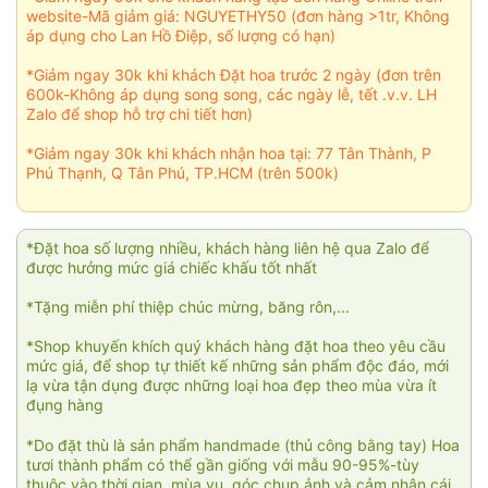
website-Mã giảm giá: NGUYETHY50 (đơn hàng >1tr, Không
áp dụng cho Lan Hồ Điệp, số lượng có hạn)
*Giảm ngay 30k khi khách Đặt hoa trước 2 ngày (đơn trên
600k-Không áp dụng song song, các ngày lễ, tết .v.v. LH
Zalo để shop hỗ trợ chi tiết hơn)
*Giảm ngay 30k khi khách nhận hoa tại: 77 Tân Thành, P
Phú Thạnh, Q Tân Phú, TP.HCM (trên 500k)
*Đặt hoa số lượng nhiều, khách hàng liên hệ qua Zalo để
được hưởng mức giá chiếc khấu tốt nhất
*Tặng miễn phí thiệp chúc mừng, băng rôn,...
*Shop khuyến khích quý khách hàng đặt hoa theo yêu cầu
mức giá, để shop tự thiết kế những sản phẩm độc đáo, mới
lạ vừa tận dụng được những loại hoa đẹp theo mùa vừa ít
đụng hàng
*Do đặt thù là sản phẩm handmade (thủ công bằng tay) Hoa
tươi thành phẩm có thể gần giống với mẫu 90-95%-tùy
thuộc vào thời gian, mùa vụ, góc chụp ảnh và cảm nhận cái