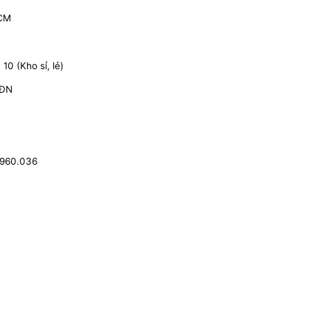
HCM
0 (Kho sỉ, lẻ)
 ĐN
.960.036