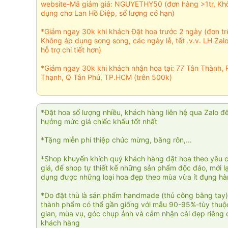
website-Mã giảm giá: NGUYETHY50 (đơn hàng >1tr, Kh
dụng cho Lan Hồ Điệp, số lượng có hạn)
*Giảm ngay 30k khi khách Đặt hoa trước 2 ngày (đơn t
Không áp dụng song song, các ngày lễ, tết .v.v. LH Zal
hỗ trợ chi tiết hơn)
*Giảm ngay 30k khi khách nhận hoa tại: 77 Tân Thành, 
Thạnh, Q Tân Phú, TP.HCM (trên 500k)
*Đặt hoa số lượng nhiều, khách hàng liên hệ qua Zalo đ
hưởng mức giá chiếc khấu tốt nhất
*Tặng miễn phí thiệp chúc mừng, băng rôn,...
*Shop khuyến khích quý khách hàng đặt hoa theo yêu 
giá, để shop tự thiết kế những sản phẩm độc đáo, mới l
dụng được những loại hoa đẹp theo mùa vừa ít đụng h
*Do đặt thù là sản phẩm handmade (thủ công bằng tay)
thành phẩm có thể gần giống với mẫu 90-95%-tùy thuộc
gian, mùa vụ, góc chụp ảnh và cảm nhận cái đẹp riêng 
khách hàng