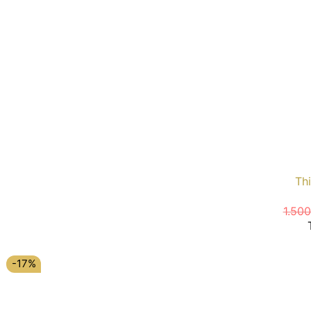
Thi
1.50
-17%