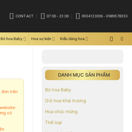
CONTACT
07:00 - 23:00
0934123036 - 0989578353
Bó hoa Baby
Hoa sự kiện
Kiểu dáng hoa
DANH MỤC SẢN PHẨM
Bó hoa Baby
m đơn trên
Giỏ hoa khai trương
website-
Hoa chúc mừng
ợng có
Thể loại
ên