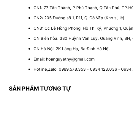
CN1: 77 Tân Thành, P Phú Thạnh, Q Tân Phú, TP.
CN2: 205 Đường số 1, P11, Q. Gò Vấp (Kho sỉ, lẻ)
CN3: Cc Lê Hồng Phong, Hồ Thị Kỷ, Phường 1, Quận 1
CN Biên hòa: 380 Huỳnh Văn Luỹ, Quang Vinh, BH,
CN Hà Nội: 2K Láng Hạ, Ba Đình Hà Nội.
Email: hoanguyethy@gmail.com
Hotline,Zalo: 0989.578.353 - 0934.123.036 - 0934
SẢN PHẨM TƯƠNG TỰ