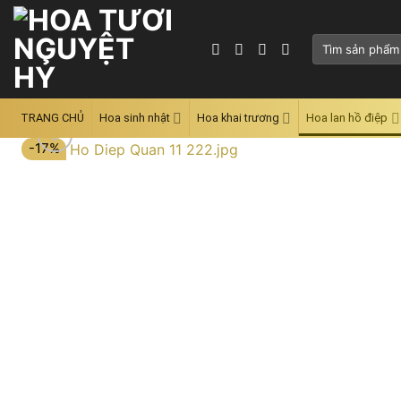
Skip
to
Tìm
content
kiếm:
TRANG CHỦ
Hoa sinh nhật
Hoa khai trương
Hoa lan hồ điệp
-17%