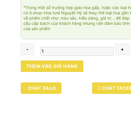
*Trong một số trường hợp giao hoa gấp, hoặc các loại 
có ở shop-Hoa tươi Nguyệt Hỷ sẽ thay thế loại hoa gần 
về phẩm chất như: màu sắc, kiểu dáng, giá trị .. để đáp
cầu cấp bách của khách hàng nhưng vẫn đảm bảo tính 
của sản phẩm
Vạn
THÊM VÀO GIỎ HÀNG
sự
như
ý
CHAT ZALO
CHAT FACE
001
số
lượng