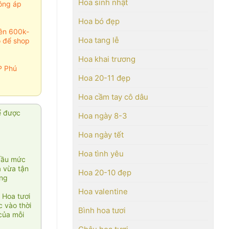
Hoa sinh nhật
ông áp
Hoa bó đẹp
rên 600k-
Hoa tang lễ
o để shop
Hoa khai trương
P Phú
Hoa 20-11 đẹp
Hoa cầm tay cô dâu
ể được
Hoa ngày 8-3
Hoa ngày tết
Hoa tình yêu
cầu mức
ạ vừa tận
Hoa 20-10 đẹp
àng
Hoa valentine
 Hoa tươi
 vào thời
Bình hoa tươi
của mỗi