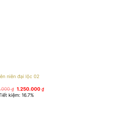
ên niên đại lộc 02
Giá
Giá
0.000
1.250.000
₫
₫
gốc
hiện
Tiết kiệm: 16.7%
là:
tại
1.500.000 ₫.
là:
1.250.000 ₫.