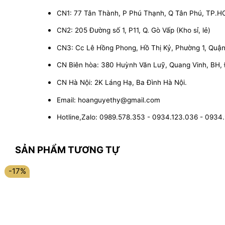
CN1: 77 Tân Thành, P Phú Thạnh, Q Tân Phú, TP.
CN2: 205 Đường số 1, P11, Q. Gò Vấp (Kho sỉ, lẻ)
CN3: Cc Lê Hồng Phong, Hồ Thị Kỷ, Phường 1, Quận 1
CN Biên hòa: 380 Huỳnh Văn Luỹ, Quang Vinh, BH,
CN Hà Nội: 2K Láng Hạ, Ba Đình Hà Nội.
Email: hoanguyethy@gmail.com
Hotline,Zalo: 0989.578.353 - 0934.123.036 - 0934
SẢN PHẨM TƯƠNG TỰ
-17%