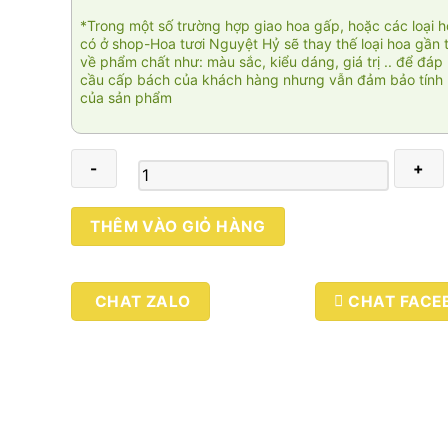
*Trong một số trường hợp giao hoa gấp, hoặc các loại 
có ở shop-Hoa tươi Nguyệt Hỷ sẽ thay thế loại hoa gần 
về phẩm chất như: màu sắc, kiểu dáng, giá trị .. để đáp
cầu cấp bách của khách hàng nhưng vẫn đảm bảo tính 
của sản phẩm
Hoa
THÊM VÀO GIỎ HÀNG
lộc
phát
005
CHAT ZALO
CHAT FACE
số
lượng