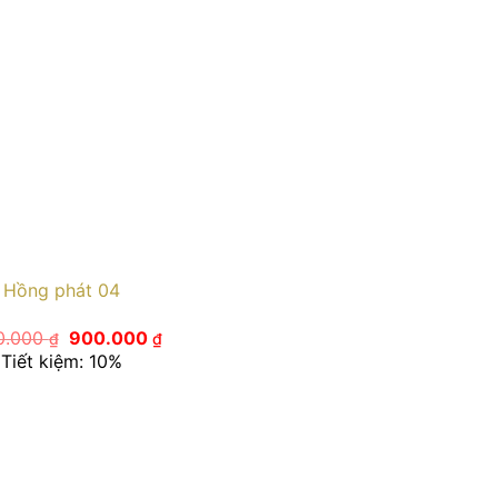
Hồng phát 04
Giá
Giá
0.000
900.000
₫
₫
gốc
hiện
Tiết kiệm: 10%
là:
tại
1.000.000 ₫.
là:
900.000 ₫.