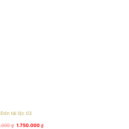
Đón tài lộc 03
Giá
Giá
0.000
1.750.000
₫
₫