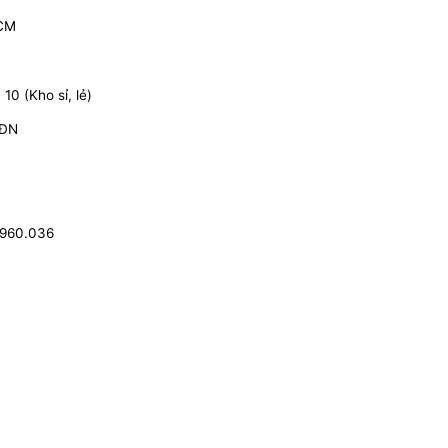
HCM
0 (Kho sỉ, lẻ)
 ĐN
.960.036