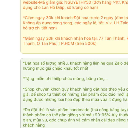
website-Mã giảm giá: NGUYETHY50 (đơn hàng >1tr, Kh
dụng cho Lan Hồ Điệp, số lượng có hạn)
*Giảm ngay 30k khi khách Đặt hoa trước 2 ngày (đơn t
Không áp dụng song song, các ngày lễ, tết .v.v. LH Zal
hỗ trợ chi tiết hơn)
*Giảm ngay 30k khi khách nhận hoa tại: 77 Tân Thành, 
Thạnh, Q Tân Phú, TP.HCM (trên 500k)
*Đặt hoa số lượng nhiều, khách hàng liên hệ qua Zalo đ
hưởng mức giá chiếc khấu tốt nhất
*Tặng miễn phí thiệp chúc mừng, băng rôn,...
*Shop khuyến khích quý khách hàng đặt hoa theo yêu 
giá, để shop tự thiết kế những sản phẩm độc đáo, mới l
dụng được những loại hoa đẹp theo mùa vừa ít đụng h
*Do đặt thù là sản phẩm handmade (thủ công bằng tay)
thành phẩm có thể gần giống với mẫu 90-95%-tùy thuộc
gian, mùa vụ, góc chụp ảnh và cảm nhận cái đẹp riêng 
khách hàng