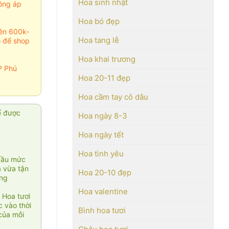
Hoa sinh nhật
ông áp
Hoa bó đẹp
rên 600k-
Hoa tang lễ
o để shop
Hoa khai trương
P Phú
Hoa 20-11 đẹp
Hoa cầm tay cô dâu
ể được
Hoa ngày 8-3
Hoa ngày tết
Hoa tình yêu
cầu mức
ạ vừa tận
Hoa 20-10 đẹp
àng
Hoa valentine
 Hoa tươi
 vào thời
Bình hoa tươi
của mỗi