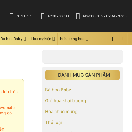
CONTACT
07:00 - 23:00
0934123036 - 0989578353
Bó hoa Baby
Hoa sự kiện
Kiểu dáng hoa
DANH MỤC SẢN PHẨM
Bó hoa Baby
m đơn trên
Giỏ hoa khai trương
website-
Hoa chúc mừng
ợng có
Thể loại
ên