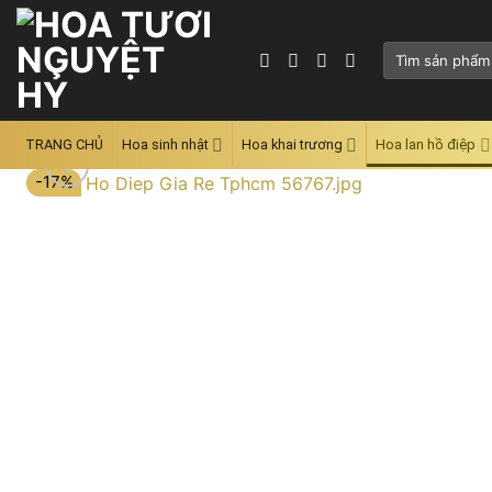
Skip
to
Tìm
content
kiếm:
TRANG CHỦ
Hoa sinh nhật
Hoa khai trương
Hoa lan hồ điệp
-17%