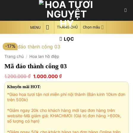
Skip
to
content
TRANG CHỦ
Chọn mẫu
MENU
LỌC
-17%
Trang chủ
/
Hoa lan hồ điệp
Mã đáo thành công 03
Giá
Giá
₫
₫
1.200.000
1.000.000
gốc
hiện
là:
tại
Khuyến mãi HOT:
1.200.000 ₫.
là:
*Giao hoa tươi tận nơi miễn phí nội thành (Bán kính 10km đơn
1.000.000 ₫.
trên 500k)
*Giảm ngay 20k cho khách hàng mới tạo đơn hàng trên
website-Mã giảm giá: KHACHMOI (Giá trị đơn hàng >600k,
số lượng có hạn)
*Giảm ngay 50k cho khách hàng tạo đơn hàng Online trên