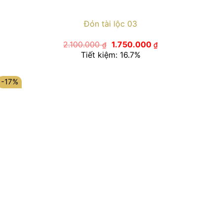
Đón tài lộc 03
Giá
Giá
2.100.000
1.750.000
₫
₫
gốc
hiện
Tiết kiệm: 16.7%
là:
tại
2.100.000 ₫.
là:
1.750.000 ₫.
-17%