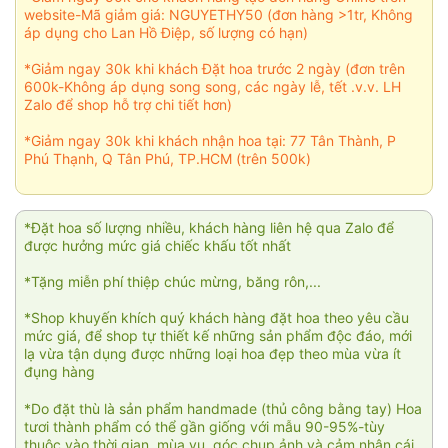
website-Mã giảm giá: NGUYETHY50 (đơn hàng >1tr, Không
áp dụng cho Lan Hồ Điệp, số lượng có hạn)
*Giảm ngay 30k khi khách Đặt hoa trước 2 ngày (đơn trên
600k-Không áp dụng song song, các ngày lễ, tết .v.v. LH
Zalo để shop hỗ trợ chi tiết hơn)
*Giảm ngay 30k khi khách nhận hoa tại: 77 Tân Thành, P
Phú Thạnh, Q Tân Phú, TP.HCM (trên 500k)
*Đặt hoa số lượng nhiều, khách hàng liên hệ qua Zalo để
được hưởng mức giá chiếc khấu tốt nhất
*Tặng miễn phí thiệp chúc mừng, băng rôn,...
*Shop khuyến khích quý khách hàng đặt hoa theo yêu cầu
mức giá, để shop tự thiết kế những sản phẩm độc đáo, mới
lạ vừa tận dụng được những loại hoa đẹp theo mùa vừa ít
đụng hàng
*Do đặt thù là sản phẩm handmade (thủ công bằng tay) Hoa
tươi thành phẩm có thể gần giống với mẫu 90-95%-tùy
thuộc vào thời gian, mùa vụ, góc chụp ảnh và cảm nhận cái