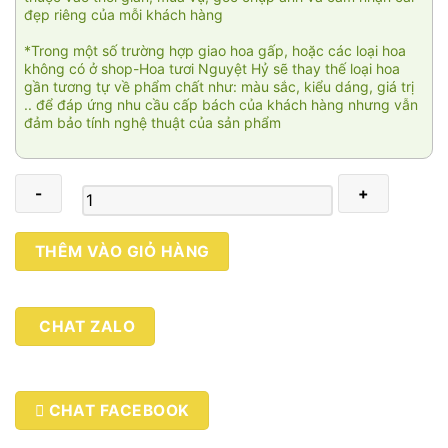
đẹp riêng của mỗi khách hàng
*Trong một số trường hợp giao hoa gấp, hoặc các loại hoa
không có ở shop-Hoa tươi Nguyệt Hỷ sẽ thay thế loại hoa
gần tương tự về phẩm chất như: màu sắc, kiểu dáng, giá trị
.. để đáp ứng nhu cầu cấp bách của khách hàng nhưng vẫn
đảm bảo tính nghệ thuật của sản phẩm
Mã
THÊM VÀO GIỎ HÀNG
đáo
thành
công
CHAT ZALO
03
số
lượng
CHAT FACEBOOK