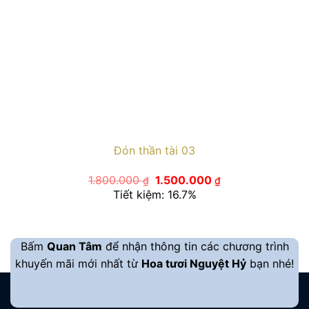
Đón thần tài 03
Giá
Giá
1.800.000
1.500.000
₫
₫
gốc
hiện
Tiết kiệm: 16.7%
là:
tại
1.800.000 ₫.
là:
1.500.000 ₫.
Bấm
Quan Tâm
để nhận thông tin các chương trình
khuyến mãi mới nhất từ
Hoa tươi Nguyệt Hỷ
bạn nhé!