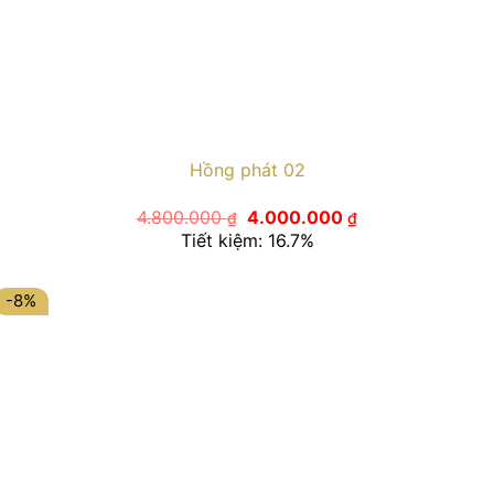
Hồng phát 02
Giá
Giá
4.800.000
4.000.000
₫
₫
gốc
hiện
Tiết kiệm: 16.7%
là:
tại
4.800.000 ₫.
là:
4.000.000 ₫.
-8%