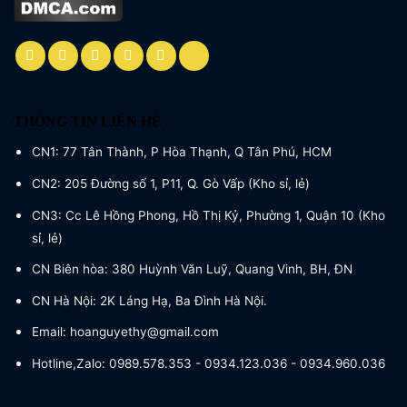
THÔNG TIN LIÊN HỆ
CN1: 77 Tân Thành, P Hòa Thạnh, Q Tân Phú, HCM
CN2: 205 Đường số 1, P11, Q. Gò Vấp (Kho sỉ, lẻ)
CN3: Cc Lê Hồng Phong, Hồ Thị Kỷ, Phường 1, Quận 10 (Kho
sỉ, lẻ)
CN Biên hòa: 380 Huỳnh Văn Luỹ, Quang Vinh, BH, ĐN
CN Hà Nội: 2K Láng Hạ, Ba Đình Hà Nội.
Email: hoanguyethy@gmail.com
Hotline,Zalo: 0989.578.353 - 0934.123.036 - 0934.960.036