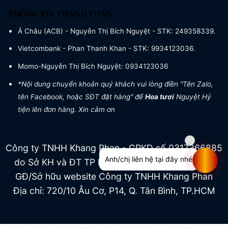
THÔNG TIN THANH TOÁN
Á Châu (ACB) - Nguyễn Thị Bích Nguyệt - STK: 249358339.
Vietcombank - Phan Thanh Khan - STK: 9934123036.
Momo-Nguyễn Thị Bích Nguyệt: 0934123036
*Nội dung chuyển khoản quý khách vui lòng điền "Tên Zalo,
tên Facebook, hoặc SĐT đặt hàng" để
Hoa tươi
Nguyệt Hỷ
tiện lên đơn hàng. Xin cảm ơn
Công ty TNHH Khang Phan - GPKD số 0317366885
Anh/chị liên hệ tại đây nhé
do Sở KH và ĐT TP HCM cấp ngày 04/07/2022
GĐ/Sở hữu website Công ty TNHH Khang Phan
Địa chỉ: 720/10 Âu Cơ, P14, Q. Tân Bình, TP.HCM