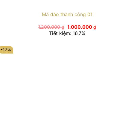
Mã đáo thành công 01
Giá
Giá
1.200.000
1.000.000
₫
₫
gốc
hiện
Tiết kiệm: 16.7%
là:
tại
1.200.000 ₫.
là:
1.000.000 ₫.
-17%