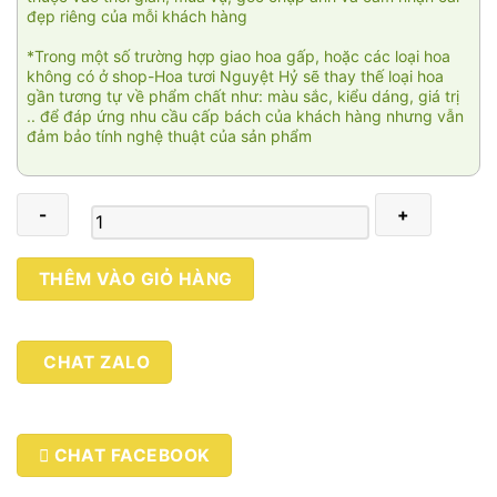
đẹp riêng của mỗi khách hàng
*Trong một số trường hợp giao hoa gấp, hoặc các loại hoa
không có ở shop-Hoa tươi Nguyệt Hỷ sẽ thay thế loại hoa
gần tương tự về phẩm chất như: màu sắc, kiểu dáng, giá trị
.. để đáp ứng nhu cầu cấp bách của khách hàng nhưng vẫn
đảm bảo tính nghệ thuật của sản phẩm
Vạn
THÊM VÀO GIỎ HÀNG
gia
phú
003
CHAT ZALO
số
lượng
CHAT FACEBOOK