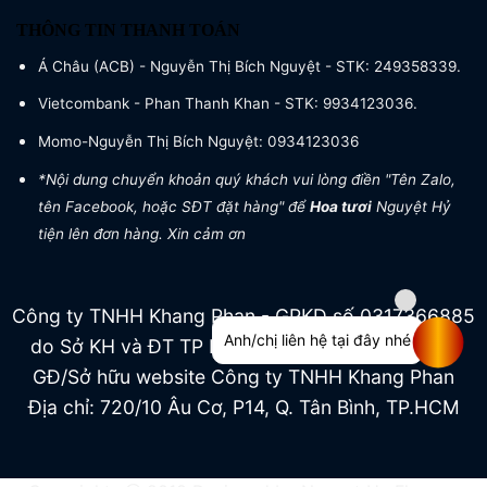
THÔNG TIN THANH TOÁN
Á Châu (ACB) - Nguyễn Thị Bích Nguyệt - STK: 249358339.
Vietcombank - Phan Thanh Khan - STK: 9934123036.
Momo-Nguyễn Thị Bích Nguyệt: 0934123036
*Nội dung chuyển khoản quý khách vui lòng điền "Tên Zalo,
tên Facebook, hoặc SĐT đặt hàng" để
Hoa tươi
Nguyệt Hỷ
tiện lên đơn hàng. Xin cảm ơn
Công ty TNHH Khang Phan - GPKD số 0317366885
Anh/chị liên hệ tại đây nhé
do Sở KH và ĐT TP HCM cấp ngày 04/07/2022
GĐ/Sở hữu website Công ty TNHH Khang Phan
Địa chỉ: 720/10 Âu Cơ, P14, Q. Tân Bình, TP.HCM