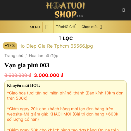
Skip
to
content
TRANG CHỦ
Chọn mẫu
MENU
LỌC
-17%
Trang chủ
/
Hoa lan hồ điệp
Vạn gia phú 003
Giá
Giá
₫
₫
3.600.000
3.000.000
gốc
hiện
là:
tại
Khuyến mãi HOT:
3.600.000 ₫.
là:
*Giao hoa tươi tận nơi miễn phí nội thành (Bán kính 10km đơn
3.000.000 ₫.
trên 500k)
*Giảm ngay 20k cho khách hàng mới tạo đơn hàng trên
website-Mã giảm giá: KHACHMOI (Giá trị đơn hàng >600k,
số lượng có hạn)
*Giảm ngay 50k cho khách hàng tạo đơn hàng Online trên