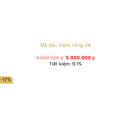
Mã đáo thành công 04
Giá
Giá
5.500.000
5.000.000
₫
₫
gốc
hiện
Tiết kiệm: 9.1%
là:
tại
5.500.000 ₫.
là:
5.000.000 ₫.
-17%