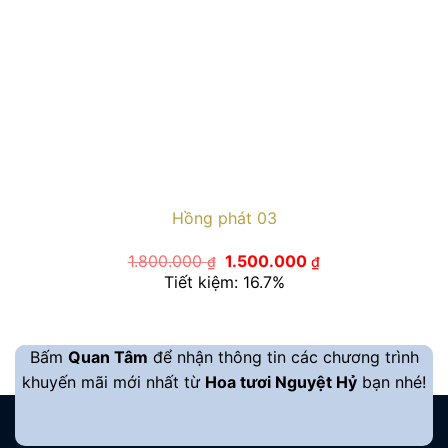
Hồng phát 03
Giá
Giá
1.800.000
1.500.000
₫
₫
gốc
hiện
Tiết kiệm: 16.7%
là:
tại
1.800.000 ₫.
là:
1.500.000 ₫.
Bấm
Quan Tâm
để nhận thông tin các chương trình
khuyến mãi mới nhất từ
Hoa tươi Nguyệt Hỷ
bạn nhé!