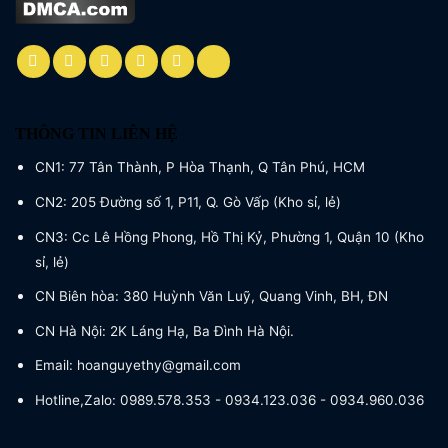
THÔNG TIN LIÊN HỆ
CN1: 77 Tân Thành, P Hòa Thạnh, Q Tân Phú, HCM
CN2: 205 Đường số 1, P11, Q. Gò Vấp (Kho sỉ, lẻ)
CN3: Cc Lê Hồng Phong, Hồ Thị Kỷ, Phường 1, Quận 10 (Kho
sỉ, lẻ)
CN Biên hòa: 380 Huỳnh Văn Luỹ, Quang Vinh, BH, ĐN
CN Hà Nội: 2K Láng Hạ, Ba Đình Hà Nội.
Email: hoanguyethy@gmail.com
Hotline,Zalo: 0989.578.353 - 0934.123.036 - 0934.960.036