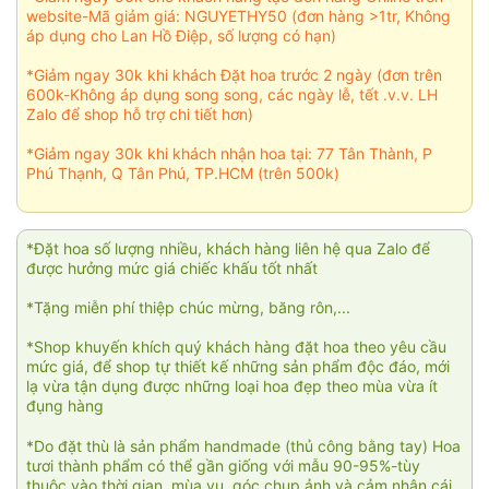
website-Mã giảm giá: NGUYETHY50 (đơn hàng >1tr, Không
áp dụng cho Lan Hồ Điệp, số lượng có hạn)
*Giảm ngay 30k khi khách Đặt hoa trước 2 ngày (đơn trên
600k-Không áp dụng song song, các ngày lễ, tết .v.v. LH
Zalo để shop hỗ trợ chi tiết hơn)
*Giảm ngay 30k khi khách nhận hoa tại: 77 Tân Thành, P
Phú Thạnh, Q Tân Phú, TP.HCM (trên 500k)
*Đặt hoa số lượng nhiều, khách hàng liên hệ qua Zalo để
được hưởng mức giá chiếc khấu tốt nhất
*Tặng miễn phí thiệp chúc mừng, băng rôn,...
*Shop khuyến khích quý khách hàng đặt hoa theo yêu cầu
mức giá, để shop tự thiết kế những sản phẩm độc đáo, mới
lạ vừa tận dụng được những loại hoa đẹp theo mùa vừa ít
đụng hàng
*Do đặt thù là sản phẩm handmade (thủ công bằng tay) Hoa
tươi thành phẩm có thể gần giống với mẫu 90-95%-tùy
thuộc vào thời gian, mùa vụ, góc chụp ảnh và cảm nhận cái