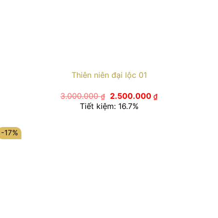
Thiên niên đại lộc 01
Giá
Giá
3.000.000
2.500.000
₫
₫
gốc
hiện
Tiết kiệm: 16.7%
là:
tại
3.000.000 ₫.
là:
2.500.000 ₫.
-17%