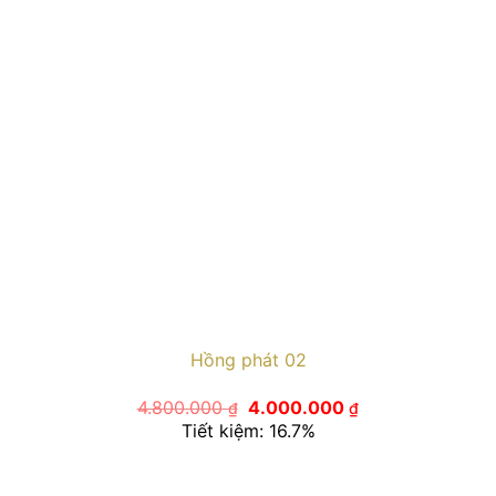
Hồng phát 02
Giá
Giá
4.800.000
4.000.000
₫
₫
gốc
hiện
Tiết kiệm: 16.7%
là:
tại
4.800.000 ₫.
là:
4.000.000 ₫.