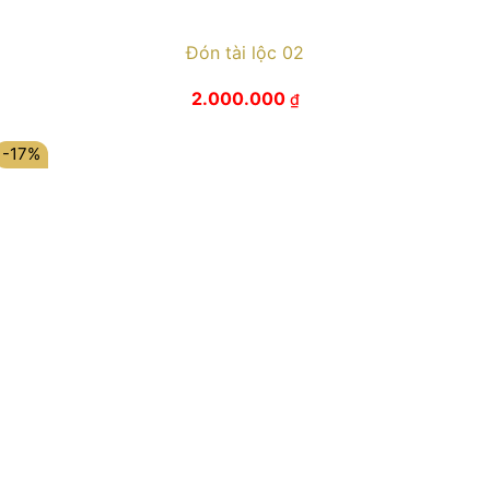
Đón tài lộc 02
2.000.000
₫
-17%