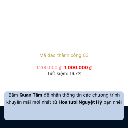
Mã đáo thành công 03
Giá
Giá
1.200.000
1.000.000
₫
₫
gốc
hiện
Tiết kiệm: 16.7%
là:
tại
1.200.000 ₫.
là:
1.000.000 ₫.
Bấm
Quan Tâm
để nhận thông tin các chương trình
khuyến mãi mới nhất từ
Hoa tươi Nguyệt Hỷ
bạn nhé!