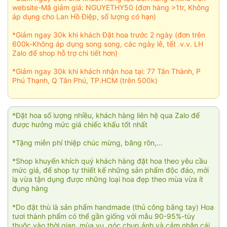
website-Mã giảm giá: NGUYETHY50 (đơn hàng >1tr, Không
áp dụng cho Lan Hồ Điệp, số lượng có hạn)
*Giảm ngay 30k khi khách Đặt hoa trước 2 ngày (đơn trên
600k-Không áp dụng song song, các ngày lễ, tết .v.v. LH
Zalo để shop hỗ trợ chi tiết hơn)
*Giảm ngay 30k khi khách nhận hoa tại: 77 Tân Thành, P
Phú Thạnh, Q Tân Phú, TP.HCM (trên 500k)
*Đặt hoa số lượng nhiều, khách hàng liên hệ qua Zalo để
được hưởng mức giá chiếc khấu tốt nhất
*Tặng miễn phí thiệp chúc mừng, băng rôn,...
*Shop khuyến khích quý khách hàng đặt hoa theo yêu cầu
mức giá, để shop tự thiết kế những sản phẩm độc đáo, mới
lạ vừa tận dụng được những loại hoa đẹp theo mùa vừa ít
đụng hàng
*Do đặt thù là sản phẩm handmade (thủ công bằng tay) Hoa
tươi thành phẩm có thể gần giống với mẫu 90-95%-tùy
thuộc vào thời gian, mùa vụ, góc chụp ảnh và cảm nhận cái