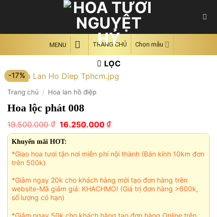
Skip
to
content
TRANG CHỦ
Chọn mẫu
MENU
LỌC
-17%
Trang chủ
/
Hoa lan hồ điệp
Hoa lộc phát 008
Giá
Giá
₫
₫
19.500.000
16.250.000
gốc
hiện
là:
tại
Khuyến mãi HOT:
19.500.000 ₫.
là:
*Giao hoa tươi tận nơi miễn phí nội thành (Bán kính 10km đơn
16.250.000 ₫.
trên 500k)
*Giảm ngay 20k cho khách hàng mới tạo đơn hàng trên
website-Mã giảm giá: KHACHMOI (Giá trị đơn hàng >600k,
số lượng có hạn)
*Giảm ngay 50k cho khách hàng tạo đơn hàng Online trên