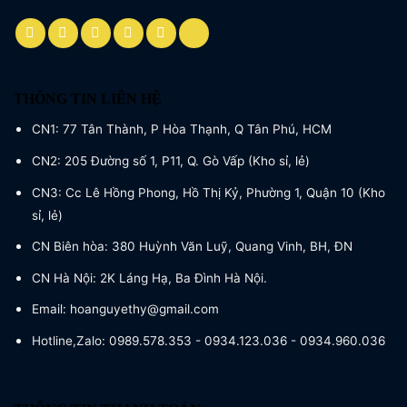
THÔNG TIN LIÊN HỆ
CN1: 77 Tân Thành, P Hòa Thạnh, Q Tân Phú, HCM
CN2: 205 Đường số 1, P11, Q. Gò Vấp (Kho sỉ, lẻ)
CN3: Cc Lê Hồng Phong, Hồ Thị Kỷ, Phường 1, Quận 10 (Kho
sỉ, lẻ)
CN Biên hòa: 380 Huỳnh Văn Luỹ, Quang Vinh, BH, ĐN
CN Hà Nội: 2K Láng Hạ, Ba Đình Hà Nội.
Email: hoanguyethy@gmail.com
Hotline,Zalo: 0989.578.353 - 0934.123.036 - 0934.960.036