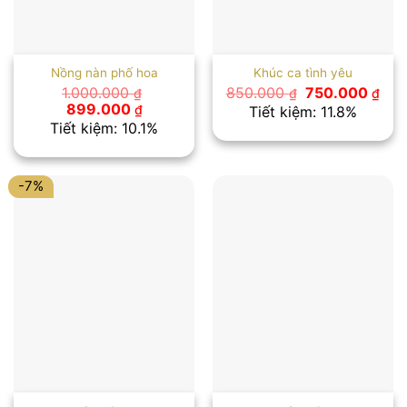
Nồng nàn phố hoa
Khúc ca tình yêu
Giá
Giá
1.000.000
850.000
750.000
₫
₫
₫
gốc
hiệ
Giá
Giá
899.000
₫
Tiết kiệm: 11.8%
là:
tại
gốc
hiện
Tiết kiệm: 10.1%
850.000 ₫.
là:
là:
tại
750
1.000.000 ₫.
là:
899.000 ₫.
-7%