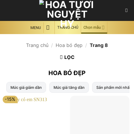
Skip
to
content
TRANG CHỦ
Chọn mẫu
MENU
Trang chủ
/
Hoa bó đẹp
/
Trang 8
LỌC
HOA BÓ ĐẸP
Mức giá giảm dần
Mức giá tăng dần
Sản phẩm mới nhất
-15%