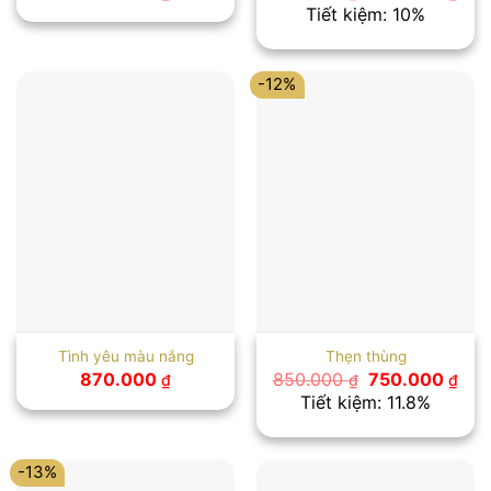
gốc
hiệ
Tiết kiệm: 10%
là:
tại
800.000 ₫.
là:
720
-12%
Tình yêu màu nắng
Thẹn thùng
Giá
Giá
870.000
850.000
750.000
₫
₫
₫
gốc
hiệ
Tiết kiệm: 11.8%
là:
tại
850.000 ₫.
là:
750
-13%