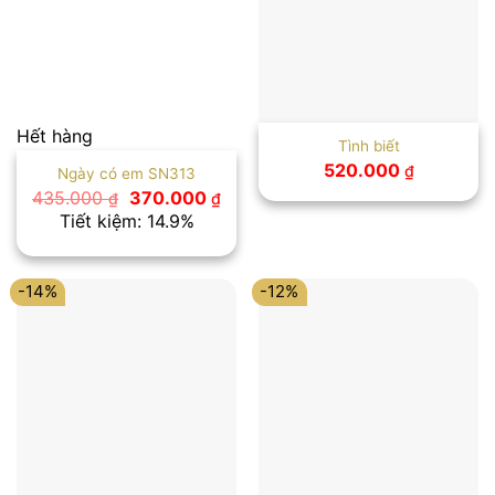
Hết hàng
Tình biết
520.000
₫
Ngày có em SN313
Giá
Giá
435.000
370.000
₫
₫
gốc
hiện
Tiết kiệm: 14.9%
là:
tại
435.000 ₫.
là:
370.000 ₫.
-14%
-12%