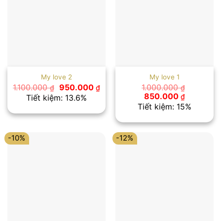
My love 2
My love 1
Giá
Giá
1.100.000
950.000
1.000.000
₫
₫
₫
gốc
hiện
Giá
Giá
850.000
₫
Tiết kiệm: 13.6%
là:
tại
gốc
hiện
Tiết kiệm: 15%
1.100.000 ₫.
là:
là:
tại
950.000 ₫.
1.000.000 ₫.
là:
850.000 
-10%
-12%