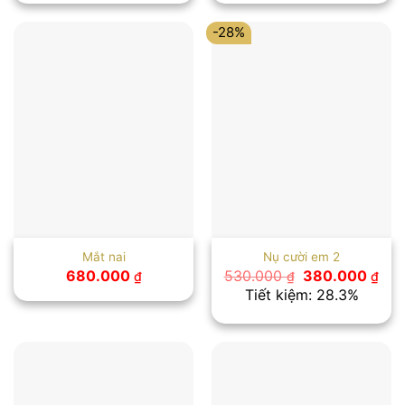
450.000 ₫.
460
-28%
Mắt nai
Nụ cười em 2
Giá
Giá
680.000
530.000
380.000
₫
₫
₫
gốc
hiệ
Tiết kiệm: 28.3%
là:
tại
530.000 ₫.
là:
380