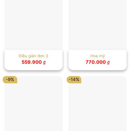
Điều giản đơn 3
Hoa mỹ
559.900
770.000
₫
₫
-9%
-14%