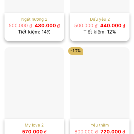
Ngát hương 2
Dấu yêu 2
Giá
Giá
Giá
Giá
500.000
430.000
500.000
440.000
₫
₫
₫
₫
gốc
hiện
gốc
hiệ
Tiết kiệm: 14%
Tiết kiệm: 12%
là:
tại
là:
tại
500.000 ₫.
là:
500.000 ₫.
là:
430.000 ₫.
440
-10%
My love 2
Yêu thầm
Giá
Giá
570.000
800.000
720.000
₫
₫
₫