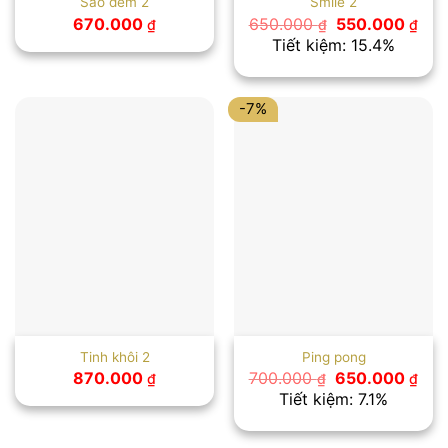
Sao đêm 2
Smile 2
Giá
Giá
670.000
650.000
550.000
₫
₫
₫
gốc
hiệ
Tiết kiệm: 15.4%
là:
tại
650.000 ₫.
là:
550
-7%
Tinh khôi 2
Ping pong
Giá
Giá
870.000
700.000
650.000
₫
₫
₫
gốc
hiệ
Tiết kiệm: 7.1%
là:
tại
700.000 ₫.
là:
650