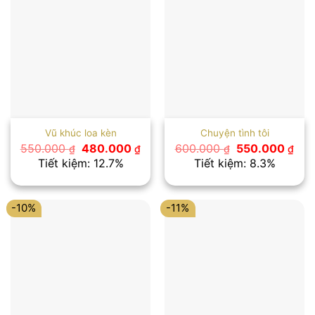
Vũ khúc loa kèn
Chuyện tình tôi
Giá
Giá
Giá
Giá
550.000
480.000
600.000
550.000
₫
₫
₫
₫
gốc
hiện
gốc
hiệ
Tiết kiệm: 12.7%
Tiết kiệm: 8.3%
là:
tại
là:
tại
550.000 ₫.
là:
600.000 ₫.
là:
480.000 ₫.
550
-10%
-11%