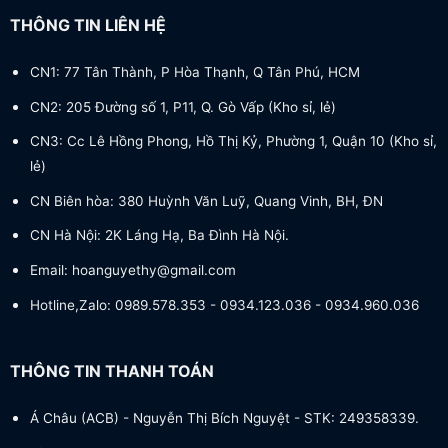
THÔNG TIN LIÊN HỆ
CN1: 77 Tân Thành, P Hòa Thạnh, Q Tân Phú, HCM
CN2: 205 Đường số 1, P11, Q. Gò Vấp (Kho sỉ, lẻ)
CN3: Cc Lê Hồng Phong, Hồ Thị Kỷ, Phường 1, Quận 10 (Kho sỉ,
lẻ)
CN Biên hòa: 380 Huỳnh Văn Luỹ, Quang Vinh, BH, ĐN
CN Hà Nội: 2K Láng Hạ, Ba Đình Hà Nội.
Email: hoanguyethy@gmail.com
Hotline,Zalo: 0989.578.353 - 0934.123.036 - 0934.960.036
THÔNG TIN THANH TOÁN
Á Châu (ACB) - Nguyễn Thị Bích Nguyệt - STK: 249358339.