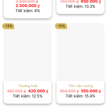
Giá
Giá
2.500.000
750.000
650.000
₫
₫
₫
gốc
hiệ
Giá
Giá
2.300.000
₫
Tiết kiệm: 13.3%
là:
tại
gốc
hiện
Tiết kiệm: 8%
750.000 ₫.
là:
là:
tại
650
2.500.000 ₫.
là:
2.300.000 ₫.
-13%
-15%
Thương hoài
Tình vấn vương
Giá
Giá
Giá
Giá
480.000
420.000
650.000
550.000
₫
₫
₫
₫
gốc
hiện
gốc
hiệ
Tiết kiệm: 12.5%
Tiết kiệm: 15.4%
là:
tại
là:
tại
480.000 ₫.
là:
650.000 ₫.
là:
420.000 ₫.
550