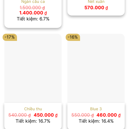
Ngàn câu ca
Nét xuân
1.500.000
570.000
₫
₫
Giá
Giá
1.400.000
₫
gốc
hiện
Tiết kiệm: 6.7%
là:
tại
1.500.000 ₫.
là:
1.400.000 ₫.
-17%
-16%
Chiều thu
Blue 3
Giá
Giá
Giá
Giá
540.000
450.000
550.000
460.000
₫
₫
₫
₫
gốc
hiện
gốc
hiệ
Tiết kiệm: 16.7%
Tiết kiệm: 16.4%
là:
tại
là:
tại
540.000 ₫.
là:
550.000 ₫.
là: