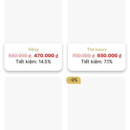
Nắng
The luxury
Giá
Giá
Giá
Giá
550.000
470.000
700.000
650.000
₫
₫
₫
₫
gốc
hiện
gốc
hiệ
Tiết kiệm: 14.5%
Tiết kiệm: 7.1%
là:
tại
là:
tại
550.000 ₫.
là:
700.000 ₫.
là:
470.000 ₫.
650
-9%