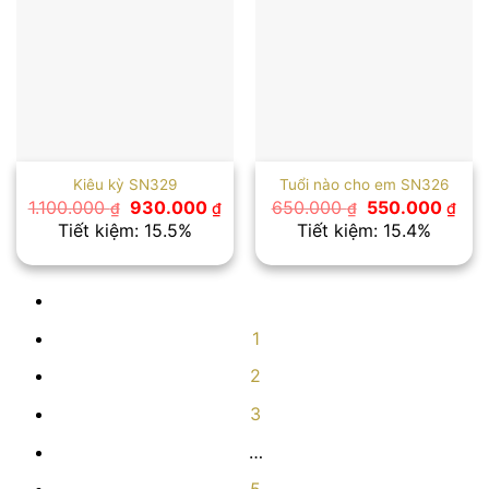
Kiêu kỳ SN329
Tuổi nào cho em SN326
Giá
Giá
Giá
Giá
1.100.000
930.000
650.000
550.000
₫
₫
₫
₫
gốc
hiện
gốc
hiệ
Tiết kiệm: 15.5%
Tiết kiệm: 15.4%
là:
tại
là:
tại
1.100.000 ₫.
là:
650.000 ₫.
là:
930.000 ₫.
550
1
2
3
…