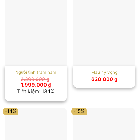
Người tình trăm năm
Màu hy vọng
2.300.000
620.000
₫
₫
Giá
Giá
1.999.000
₫
gốc
hiện
Tiết kiệm: 13.1%
là:
tại
2.300.000 ₫.
là:
1.999.000 ₫.
-14%
-15%