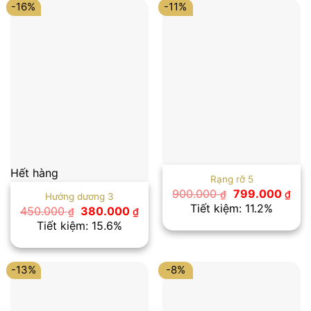
-16%
-11%
Hết hàng
Rạng rỡ 5
Giá
Giá
900.000
799.000
₫
₫
Hướng dương 3
gốc
hiệ
Tiết kiệm: 11.2%
Giá
Giá
450.000
380.000
₫
₫
là:
tại
gốc
hiện
Tiết kiệm: 15.6%
900.000 ₫.
là:
là:
tại
799
450.000 ₫.
là:
380.000 ₫.
-13%
-8%