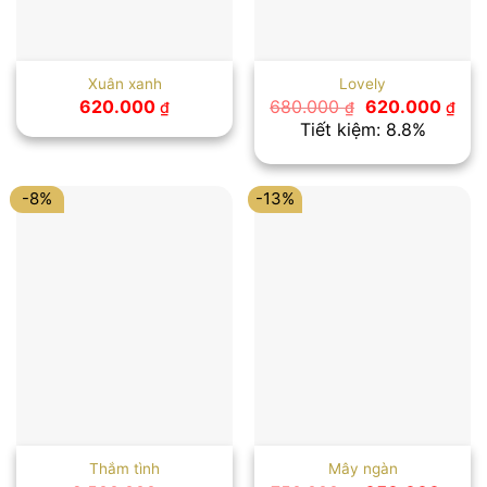
Xuân xanh
Lovely
Giá
Giá
620.000
680.000
620.000
₫
₫
₫
gốc
hiệ
Tiết kiệm: 8.8%
là:
tại
680.000 ₫.
là:
620
-8%
-13%
Thắm tình
Mây ngàn