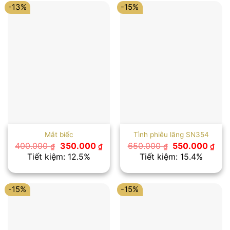
-13%
-15%
Mắt biếc
Tình phiêu lãng SN354
Giá
Giá
Giá
Giá
400.000
350.000
650.000
550.000
₫
₫
₫
₫
gốc
hiện
gốc
hiệ
Tiết kiệm: 12.5%
Tiết kiệm: 15.4%
là:
tại
là:
tại
400.000 ₫.
là:
650.000 ₫.
là:
350.000 ₫.
550
-15%
-15%