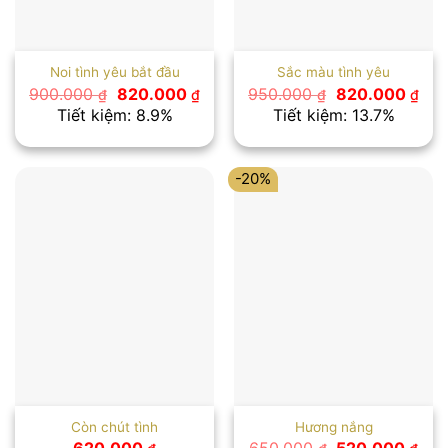
Noi tình yêu bắt đầu
Sắc màu tình yêu
Giá
Giá
Giá
Giá
900.000
820.000
950.000
820.000
₫
₫
₫
₫
gốc
hiện
gốc
hiệ
Tiết kiệm: 8.9%
Tiết kiệm: 13.7%
là:
tại
là:
tại
900.000 ₫.
là:
950.000 ₫.
là:
820.000 ₫.
820
-20%
Còn chút tình
Hương nắng
Giá
Giá