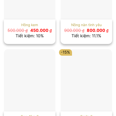
Hồng kem
Nồng nàn tình yêu
Giá
Giá
Giá
Giá
500.000
450.000
900.000
800.000
₫
₫
₫
₫
gốc
hiện
gốc
hiệ
Tiết kiệm: 10%
Tiết kiệm: 11.1%
là:
tại
là:
tại
500.000 ₫.
là:
900.000 ₫.
là:
450.000 ₫.
800
-15%