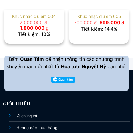
Khúc nhạc dịu êm 004
Khúc nhạc dịu êm 005
Giá
Giá
2.000.000
700.000
599.000
₫
₫
₫
gốc
hiệ
Giá
Giá
1.800.000
₫
Tiết kiệm: 14.4%
là:
tại
gốc
hiện
Tiết kiệm: 10%
700.000 ₫.
là:
là:
tại
599
2.000.000 ₫.
là:
1.800.000 ₫.
Bấm
Quan Tâm
để nhận thông tin các chương trình
khuyến mãi mới nhất từ
Hoa tươi Nguyệt Hỷ
bạn nhé!
GIỚI THIỆU
Về chúng tôi
Hướng dẫn mua hàng