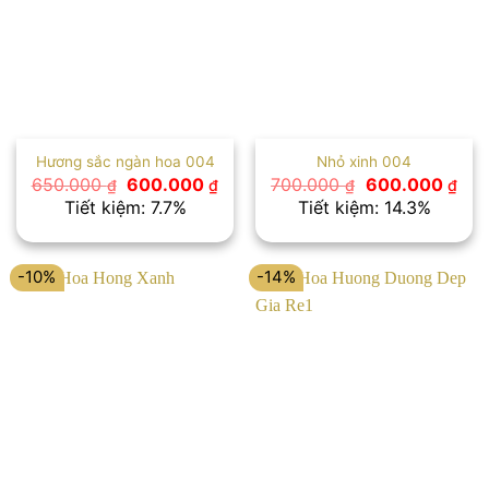
Hương sắc ngàn hoa 004
Nhỏ xinh 004
Giá
Giá
Giá
Giá
650.000
600.000
700.000
600.000
₫
₫
₫
₫
gốc
hiện
gốc
hiệ
Tiết kiệm: 7.7%
Tiết kiệm: 14.3%
là:
tại
là:
tại
650.000 ₫.
là:
700.000 ₫.
là:
600.000 ₫.
600
-10%
-14%