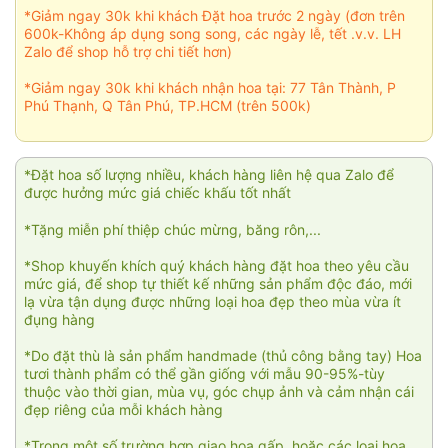
*Giảm ngay 30k khi khách Đặt hoa trước 2 ngày (đơn trên
600k-Không áp dụng song song, các ngày lễ, tết .v.v. LH
Zalo để shop hỗ trợ chi tiết hơn)
*Giảm ngay 30k khi khách nhận hoa tại: 77 Tân Thành, P
Phú Thạnh, Q Tân Phú, TP.HCM (trên 500k)
*Đặt hoa số lượng nhiều, khách hàng liên hệ qua Zalo để
được hưởng mức giá chiếc khấu tốt nhất
*Tặng miễn phí thiệp chúc mừng, băng rôn,...
*Shop khuyến khích quý khách hàng đặt hoa theo yêu cầu
mức giá, để shop tự thiết kế những sản phẩm độc đáo, mới
lạ vừa tận dụng được những loại hoa đẹp theo mùa vừa ít
đụng hàng
*Do đặt thù là sản phẩm handmade (thủ công bằng tay) Hoa
tươi thành phẩm có thể gần giống với mẫu 90-95%-tùy
thuộc vào thời gian, mùa vụ, góc chụp ảnh và cảm nhận cái
đẹp riêng của mỗi khách hàng
*Trong một số trường hợp giao hoa gấp, hoặc các loại hoa