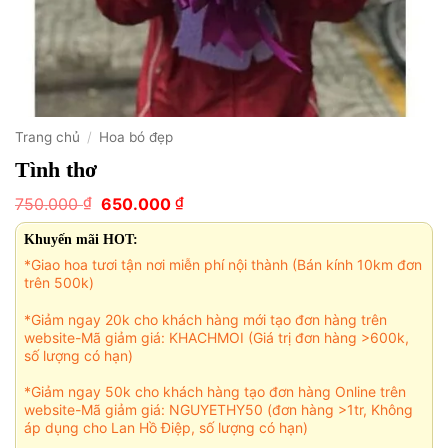
Trang chủ
/
Hoa bó đẹp
Tình thơ
Giá
Giá
₫
₫
750.000
650.000
gốc
hiện
là:
tại
Khuyến mãi HOT:
750.000 ₫.
là:
*Giao hoa tươi tận nơi miễn phí nội thành (Bán kính 10km đơn
650.000 ₫.
trên 500k)
*Giảm ngay 20k cho khách hàng mới tạo đơn hàng trên
website-Mã giảm giá: KHACHMOI (Giá trị đơn hàng >600k,
số lượng có hạn)
*Giảm ngay 50k cho khách hàng tạo đơn hàng Online trên
website-Mã giảm giá: NGUYETHY50 (đơn hàng >1tr, Không
áp dụng cho Lan Hồ Điệp, số lượng có hạn)