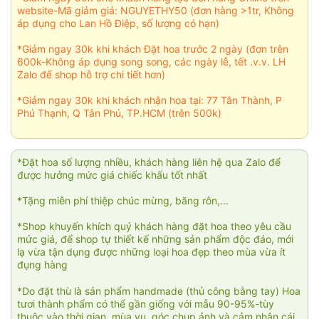
website-Mã giảm giá: NGUYETHY50 (đơn hàng >1tr, Không
áp dụng cho Lan Hồ Điệp, số lượng có hạn)
*Giảm ngay 30k khi khách Đặt hoa trước 2 ngày (đơn trên
600k-Không áp dụng song song, các ngày lễ, tết .v.v. LH
Zalo để shop hỗ trợ chi tiết hơn)
*Giảm ngay 30k khi khách nhận hoa tại: 77 Tân Thành, P
Phú Thạnh, Q Tân Phú, TP.HCM (trên 500k)
*Đặt hoa số lượng nhiều, khách hàng liên hệ qua Zalo để
được hưởng mức giá chiếc khấu tốt nhất
*Tặng miễn phí thiệp chúc mừng, băng rôn,...
*Shop khuyến khích quý khách hàng đặt hoa theo yêu cầu
mức giá, để shop tự thiết kế những sản phẩm độc đáo, mới
lạ vừa tận dụng được những loại hoa đẹp theo mùa vừa ít
đụng hàng
*Do đặt thù là sản phẩm handmade (thủ công bằng tay) Hoa
tươi thành phẩm có thể gần giống với mẫu 90-95%-tùy
thuộc vào thời gian, mùa vụ, góc chụp ảnh và cảm nhận cái