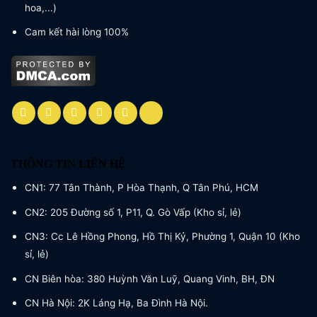
hoa,...)
Cam kết hài lòng 100%
THÔNG TIN LIÊN HỆ
CN1: 77 Tân Thành, P Hòa Thạnh, Q Tân Phú, HCM
CN2: 205 Đường số 1, P11, Q. Gò Vấp (Kho sỉ, lẻ)
CN3: Cc Lê Hồng Phong, Hồ Thị Kỷ, Phường 1, Quận 10 (Kho
sỉ, lẻ)
CN Biên hòa: 380 Huỳnh Văn Luỹ, Quang Vinh, BH, ĐN
CN Hà Nội: 2K Láng Hạ, Ba Đình Hà Nội.