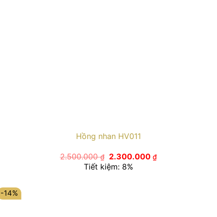
Hồng nhan HV011
Giá
Giá
2.500.000
2.300.000
₫
₫
gốc
hiện
Tiết kiệm: 8%
là:
tại
2.500.000 ₫.
là:
2.300.000 ₫.
-14%