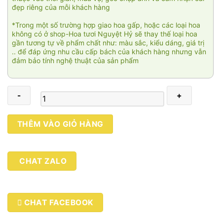
đẹp riêng của mỗi khách hàng
*Trong một số trường hợp giao hoa gấp, hoặc các loại hoa
không có ở shop-Hoa tươi Nguyệt Hỷ sẽ thay thế loại hoa
gần tương tự về phẩm chất như: màu sắc, kiểu dáng, giá trị
.. để đáp ứng nhu cầu cấp bách của khách hàng nhưng vẫn
đảm bảo tính nghệ thuật của sản phẩm
My
THÊM VÀO GIỎ HÀNG
love
2
số
CHAT ZALO
lượng
CHAT FACEBOOK