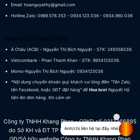
Email: hoanguyethy@gmail.com
Hotline,Zalo: 0989.578.353 - 0934.123.036 - 0934.960.036
THÔNG TIN THANH TOÁN
Á Châu (ACB) - Nguyễn Thị Bích Nguyệt - STK: 249358339.
Vietcombank - Phan Thanh Khan - STK: 9934123036.
Momo-Nguyễn Thị Bích Nguyệt: 0934123036
*Nội dung chuyển khoản quý khách vui lòng điền "Tên Zalo,
tên Facebook, hoặc SĐT đặt hàng" để
Hoa tươi
Nguyệt Hỷ
tiện lên đơn hàng. Xin cảm ơn
Công ty TNHH Khang Phan - GPKD số 0317366885
Anh/chị liên hệ tại đây nhé
do Sở KH và ĐT TP HCM cấp ngày 04/07/2022
GĐ/Sở hữu website Công ty TNHH Khang Phan