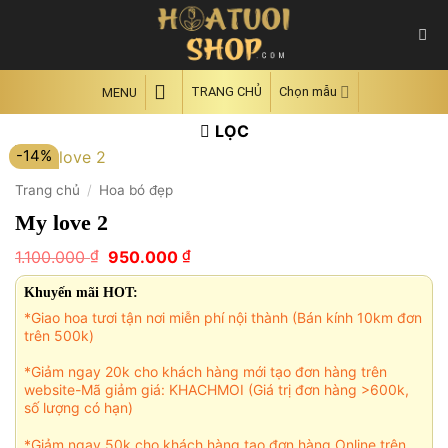
Skip
to
content
TRANG CHỦ
Chọn mẫu
MENU
LỌC
-14%
Trang chủ
/
Hoa bó đẹp
My love 2
Giá
Giá
₫
₫
1.100.000
950.000
gốc
hiện
là:
tại
Khuyến mãi HOT:
1.100.000 ₫.
là:
*Giao hoa tươi tận nơi miễn phí nội thành (Bán kính 10km đơn
950.000 ₫.
trên 500k)
*Giảm ngay 20k cho khách hàng mới tạo đơn hàng trên
website-Mã giảm giá: KHACHMOI (Giá trị đơn hàng >600k,
số lượng có hạn)
*Giảm ngay 50k cho khách hàng tạo đơn hàng Online trên