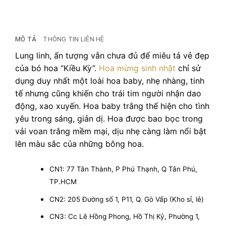
MÔ TẢ
THÔNG TIN LIÊN HỆ
Lung linh, ấn tượng vẫn chưa đủ để miêu tả vẻ đẹp
của bó hoa “Kiều Kỳ”.
Hoa mừng sinh nhật
chỉ sử
dụng duy nhất một loài hoa baby, nhẹ nhàng, tinh
tế nhưng cũng khiến cho trái tim người nhận dao
động, xao xuyến. Hoa baby trắng thể hiện cho tình
yêu trong sáng, giản dị. Hoa được bao bọc trong
vải voan trắng mềm mại, dịu nhẹ càng làm nổi bật
lên màu sắc của những bông hoa.
CN1: 77 Tân Thành, P Phú Thạnh, Q Tân Phú,
TP.HCM
CN2: 205 Đường số 1, P11, Q. Gò Vấp (Kho sỉ, lẻ)
CN3: Cc Lê Hồng Phong, Hồ Thị Kỷ, Phường 1,