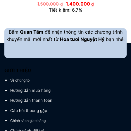
Giá
Giá
1.500.000
1.400.000
₫
₫
gốc
hiện
Tiết kiệm: 6.7%
là:
tại
1.500.000 ₫.
là:
1.400.000 ₫.
Bấm
Quan Tâm
để nhận thông tin các chương trình
khuyến mãi mới nhất từ
Hoa tươi Nguyệt Hỷ
bạn nhé!
GIỚI THIỆU
Về chúng tôi
Hướng dẫn mua hàng
Hướng dẫn thanh toán
Câu hỏi thường gặp
Chính sách giao hàng
Chính sách đổi trả