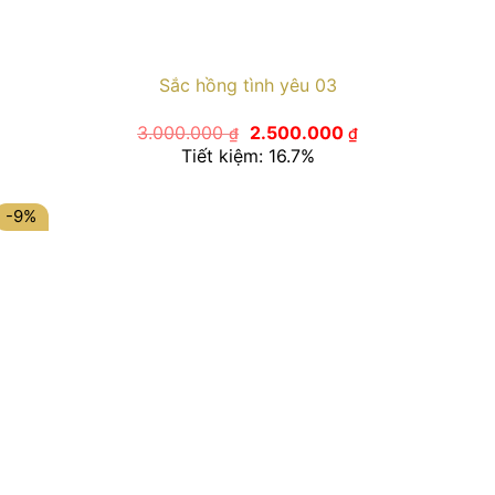
Sắc hồng tình yêu 03
Giá
Giá
3.000.000
2.500.000
₫
₫
gốc
hiện
Tiết kiệm: 16.7%
là:
tại
3.000.000 ₫.
là:
2.500.000 ₫.
-9%