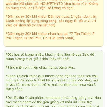
website-Mã giảm giá: NGUYETHY50 (đơn hàng >1tr, Không
áp dụng cho Lan Hồ Điệp, số lượng có hạn)
*Giảm ngay 30k khi khách Đặt hoa trước 2 ngày (đơn trên
600k-Không áp dụng song song, các ngày lễ, tết .v.v. LH
Zalo để shop hỗ trợ chi tiết hơn)
*Giảm ngay 30k khi khách nhận hoa tại: 77 Tân Thành, P
Phú Thạnh, Q Tân Phú, TP.HCM (trên 500k)
*Đặt hoa số lượng nhiều, khách hàng liên hệ qua Zalo để
được hưởng mức giá chiếc khấu tốt nhất
*Tặng miễn phí thiệp chúc mừng, băng rôn,...
*Shop khuyến khích quý khách hàng đặt hoa theo yêu cầu
mức giá, để shop tự thiết kế những sản phẩm độc đáo, mới
lạ vừa tận dụng được những loại hoa đẹp theo mùa vừa ít
đụng hàng
*Do đặt thù là sản phẩm handmade (thủ công bằng tay) Hoa
tươi thành phẩm có thể gần giống với mẫu 90-95%-tùy
thuộc vào thời gian, mùa vụ, góc chụp ảnh và cảm nhận cái