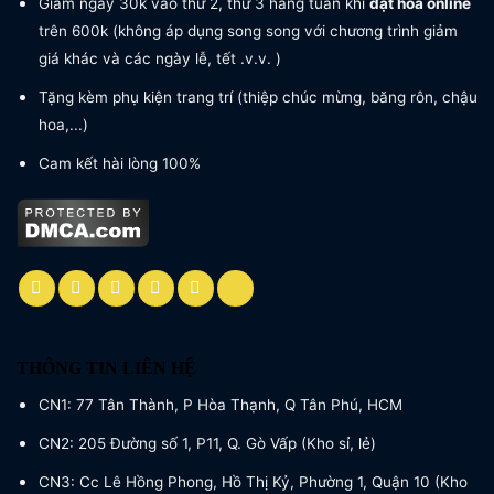
Giảm ngay 30k vào thứ 2, thứ 3 hàng tuần khi
đặt hoa online
trên 600k (không áp dụng song song với chương trình giảm
giá khác và các ngày lễ, tết .v.v. )
Tặng kèm phụ kiện trang trí (thiệp chúc mừng, băng rôn, chậu
hoa,...)
Cam kết hài lòng 100%
THÔNG TIN LIÊN HỆ
CN1: 77 Tân Thành, P Hòa Thạnh, Q Tân Phú, HCM
CN2: 205 Đường số 1, P11, Q. Gò Vấp (Kho sỉ, lẻ)
CN3: Cc Lê Hồng Phong, Hồ Thị Kỷ, Phường 1, Quận 10 (Kho