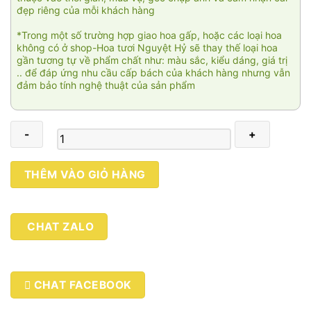
đẹp riêng của mỗi khách hàng
*Trong một số trường hợp giao hoa gấp, hoặc các loại hoa
không có ở shop-Hoa tươi Nguyệt Hỷ sẽ thay thế loại hoa
gần tương tự về phẩm chất như: màu sắc, kiểu dáng, giá trị
.. để đáp ứng nhu cầu cấp bách của khách hàng nhưng vẫn
đảm bảo tính nghệ thuật của sản phẩm
Kiêu
THÊM VÀO GIỎ HÀNG
kỳ
SN329
số
CHAT ZALO
lượng
CHAT FACEBOOK