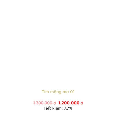
Tím mộng mơ 01
Giá
Giá
1.300.000
1.200.000
₫
₫
gốc
hiện
Tiết kiệm: 7.7%
là:
tại
1.300.000 ₫.
là: