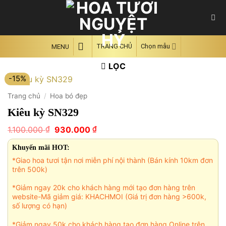
Skip
to
content
TRANG CHỦ
Chọn mẫu
MENU
LỌC
-15%
Trang chủ
/
Hoa bó đẹp
Kiêu kỳ SN329
Giá
Giá
₫
₫
1.100.000
930.000
gốc
hiện
là:
tại
Khuyến mãi HOT:
1.100.000 ₫.
là:
*Giao hoa tươi tận nơi miễn phí nội thành (Bán kính 10km đơn
930.000 ₫.
trên 500k)
*Giảm ngay 20k cho khách hàng mới tạo đơn hàng trên
website-Mã giảm giá: KHACHMOI (Giá trị đơn hàng >600k,
số lượng có hạn)
*Giảm ngay 50k cho khách hàng tạo đơn hàng Online trên