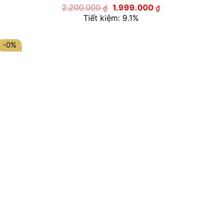
Giá
Giá
2.200.000
1.999.000
₫
₫
gốc
hiện
Tiết kiệm: 9.1%
là:
tại
2.200.000 ₫.
là:
1.999.000 ₫.
-0%