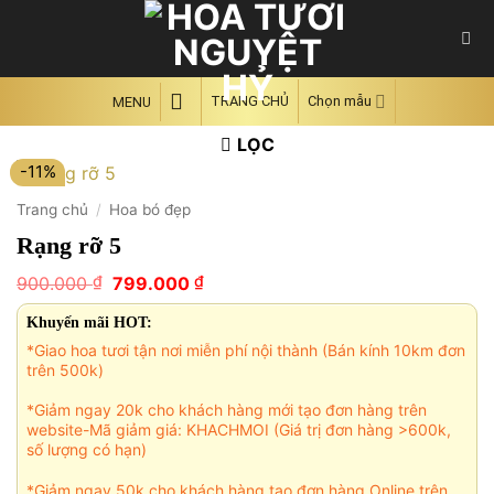
Skip
to
content
TRANG CHỦ
Chọn mẫu
MENU
LỌC
-11%
Trang chủ
/
Hoa bó đẹp
Rạng rỡ 5
Giá
Giá
₫
₫
900.000
799.000
gốc
hiện
là:
tại
Khuyến mãi HOT:
900.000 ₫.
là:
*Giao hoa tươi tận nơi miễn phí nội thành (Bán kính 10km đơn
799.000 ₫.
trên 500k)
*Giảm ngay 20k cho khách hàng mới tạo đơn hàng trên
website-Mã giảm giá: KHACHMOI (Giá trị đơn hàng >600k,
số lượng có hạn)
*Giảm ngay 50k cho khách hàng tạo đơn hàng Online trên