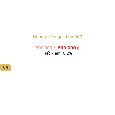
Hương sắc ngàn hoa 003
Giá
Giá
600.000
599.000
₫
₫
gốc
hiện
Tiết kiệm: 0.2%
là:
tại
600.000 ₫.
là:
599.000 ₫.
-8%