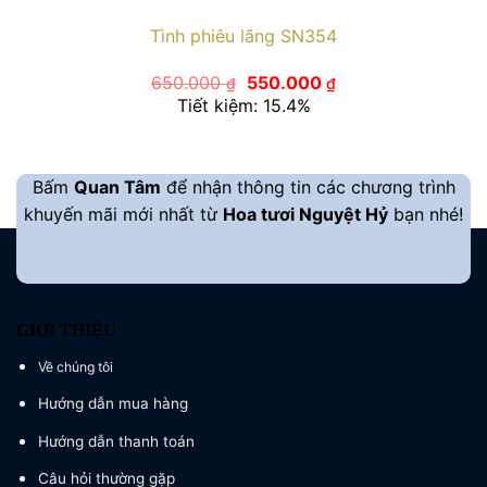
Tình phiêu lãng SN354
Giá
Giá
650.000
550.000
₫
₫
gốc
hiện
Tiết kiệm: 15.4%
là:
tại
650.000 ₫.
là:
550.000 ₫.
Bấm
Quan Tâm
để nhận thông tin các chương trình
khuyến mãi mới nhất từ
Hoa tươi Nguyệt Hỷ
bạn nhé!
GIỚI THIỆU
Về chúng tôi
Hướng dẫn mua hàng
Hướng dẫn thanh toán
Câu hỏi thường gặp