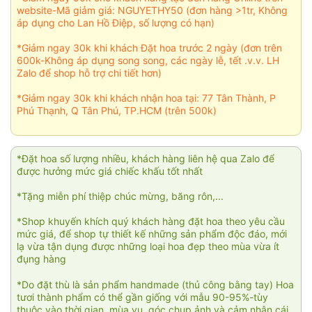
website-Mã giảm giá: NGUYETHY50 (đơn hàng >1tr, Không
áp dụng cho Lan Hồ Điệp, số lượng có hạn)
*Giảm ngay 30k khi khách Đặt hoa trước 2 ngày (đơn trên
600k-Không áp dụng song song, các ngày lễ, tết .v.v. LH
Zalo để shop hỗ trợ chi tiết hơn)
*Giảm ngay 30k khi khách nhận hoa tại: 77 Tân Thành, P
Phú Thạnh, Q Tân Phú, TP.HCM (trên 500k)
*Đặt hoa số lượng nhiều, khách hàng liên hệ qua Zalo để
được hưởng mức giá chiếc khấu tốt nhất
*Tặng miễn phí thiệp chúc mừng, băng rôn,...
*Shop khuyến khích quý khách hàng đặt hoa theo yêu cầu
mức giá, để shop tự thiết kế những sản phẩm độc đáo, mới
lạ vừa tận dụng được những loại hoa đẹp theo mùa vừa ít
đụng hàng
*Do đặt thù là sản phẩm handmade (thủ công bằng tay) Hoa
tươi thành phẩm có thể gần giống với mẫu 90-95%-tùy
thuộc vào thời gian, mùa vụ, góc chụp ảnh và cảm nhận cái