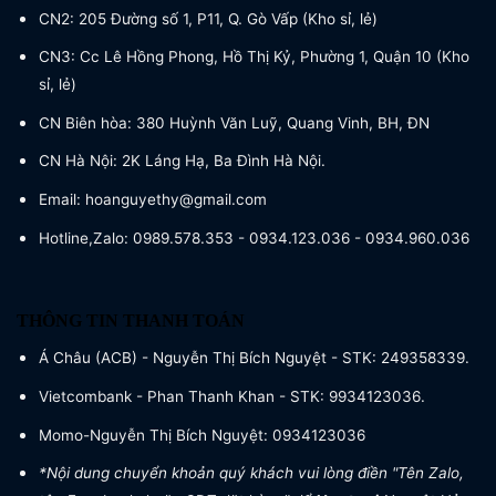
CN2: 205 Đường số 1, P11, Q. Gò Vấp (Kho sỉ, lẻ)
CN3: Cc Lê Hồng Phong, Hồ Thị Kỷ, Phường 1, Quận 10 (Kho
sỉ, lẻ)
CN Biên hòa: 380 Huỳnh Văn Luỹ, Quang Vinh, BH, ĐN
CN Hà Nội: 2K Láng Hạ, Ba Đình Hà Nội.
Email: hoanguyethy@gmail.com
Hotline,Zalo: 0989.578.353 - 0934.123.036 - 0934.960.036
THÔNG TIN THANH TOÁN
Á Châu (ACB) - Nguyễn Thị Bích Nguyệt - STK: 249358339.
Vietcombank - Phan Thanh Khan - STK: 9934123036.
Momo-Nguyễn Thị Bích Nguyệt: 0934123036
*Nội dung chuyển khoản quý khách vui lòng điền "Tên Zalo,