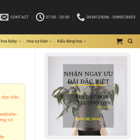
CONTACT
07:00 - 23:00
0934123036 - 0989578353
 hoa Baby
Hoa sự kiện
Kiểu dáng hoa
m đơn trên
website-
ợng có
ên