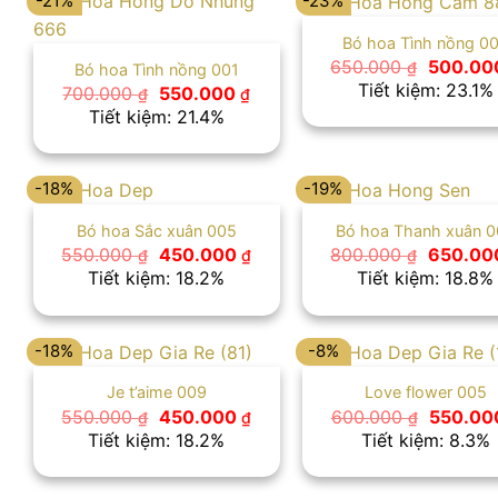
-21%
-23%
Bó hoa Tình nồng 0
Giá
650.000
500.0
₫
Bó hoa Tình nồng 001
gốc
Tiết kiệm: 23.1%
Giá
Giá
700.000
550.000
₫
₫
là:
gốc
hiện
Tiết kiệm: 21.4%
650.000
là:
tại
700.000 ₫.
là:
550.000 ₫.
-18%
-19%
Bó hoa Sắc xuân 005
Bó hoa Thanh xuân 
Giá
Giá
Giá
550.000
450.000
800.000
650.0
₫
₫
₫
gốc
hiện
gốc
Tiết kiệm: 18.2%
Tiết kiệm: 18.8%
là:
tại
là:
550.000 ₫.
là:
800.000
450.000 ₫.
-18%
-8%
Je t’aime 009
Love flower 005
Giá
Giá
Giá
550.000
450.000
600.000
550.0
₫
₫
₫
gốc
hiện
gốc
Tiết kiệm: 18.2%
Tiết kiệm: 8.3%
là:
tại
là:
550.000 ₫.
là:
600.000
450.000 ₫.