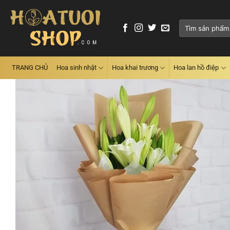
Skip
to
Tìm
content
kiếm:
TRANG CHỦ
Hoa sinh nhật
Hoa khai trương
Hoa lan hồ điệp