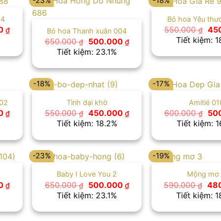
-23%
-18%
04
Bó hoa Yêu thư
Giá
Giá
00
550.000
45
₫
₫
Bó hoa Thanh xuân 004
hiện
gố
Tiết kiệm: 
Giá
Giá
650.000
500.000
₫
₫
tại
là:
gốc
hiện
Tiết kiệm: 23.1%
 ₫.
là:
550
là:
tại
500.000 ₫.
650.000 ₫.
là:
500.000 ₫.
-18%
-17%
002
Tình dại khờ
Amitié 01
Giá
Giá
Giá
Giá
00
550.000
450.000
600.000
50
₫
₫
₫
₫
hiện
gốc
hiện
gố
Tiết kiệm: 18.2%
Tiết kiệm: 
tại
là:
tại
là:
 ₫.
là:
550.000 ₫.
là:
600
650.000 ₫.
450.000 ₫.
-23%
-19%
Baby I Love You 2
Mộng mơ
Giá
Giá
Giá
Giá
00
650.000
500.000
590.000
48
₫
₫
₫
₫
hiện
gốc
hiện
gố
Tiết kiệm: 23.1%
Tiết kiệm: 
tại
là:
tại
là:
 ₫.
là:
650.000 ₫.
là:
590
550.000 ₫.
500.000 ₫.