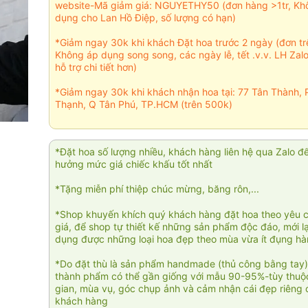
website-Mã giảm giá: NGUYETHY50 (đơn hàng >1tr, Kh
dụng cho Lan Hồ Điệp, số lượng có hạn)
*Giảm ngay 30k khi khách Đặt hoa trước 2 ngày (đơn t
Không áp dụng song song, các ngày lễ, tết .v.v. LH Zal
hỗ trợ chi tiết hơn)
*Giảm ngay 30k khi khách nhận hoa tại: 77 Tân Thành, 
Thạnh, Q Tân Phú, TP.HCM (trên 500k)
*Đặt hoa số lượng nhiều, khách hàng liên hệ qua Zalo đ
hưởng mức giá chiếc khấu tốt nhất
*Tặng miễn phí thiệp chúc mừng, băng rôn,...
*Shop khuyến khích quý khách hàng đặt hoa theo yêu 
giá, để shop tự thiết kế những sản phẩm độc đáo, mới l
dụng được những loại hoa đẹp theo mùa vừa ít đụng h
*Do đặt thù là sản phẩm handmade (thủ công bằng tay)
thành phẩm có thể gần giống với mẫu 90-95%-tùy thuộc
gian, mùa vụ, góc chụp ảnh và cảm nhận cái đẹp riêng 
khách hàng