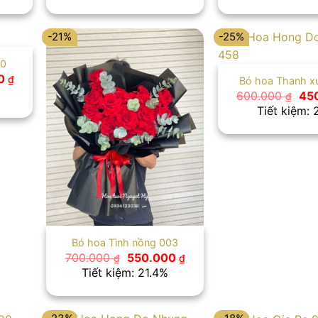
 ₫.
là:
650.000 ₫.
là:
800
650.000 ₫.
500.000 ₫.
-21%
-25%
10
Giá
00
₫
Bó hoa Thanh x
hiện
Giá
600.000
45
₫
tại
gố
Tiết kiệm:
 ₫.
là:
là:
600.000 ₫.
600
Bó hoa Tình nồng 003
Giá
Giá
700.000
550.000
₫
₫
gốc
hiện
Tiết kiệm: 21.4%
là:
tại
700.000 ₫.
là:
550.000 ₫.