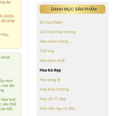
ông áp
DANH MỤC SẢN PHẨM
rên 600k-
o để shop
Bó hoa Baby
Giỏ hoa khai trương
P Phú
Hoa chúc mừng
Thể loại
ể được
Hoa sinh nhật
Hoa bó đẹp
Hoa tang lễ
cầu mức
ạ vừa tận
Hoa khai trương
àng
Hoa 20-11 đẹp
 Hoa tươi
 vào thời
Hoa cầm tay cô dâu
của mỗi