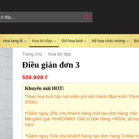
Hoa tang lễ
Hoa bó đẹp
Giỏ hoa tươi
Kệ hoa chúc mừng
Bó
Trang chủ
/
Hoa bó đẹp
Điều giản đơn 3
₫
559.900
Khuyến mãi HOT:
*Giao hoa tươi tận nơi miễn phí nội thành (Bán kính 10k
500k)
*Giảm ngay 20k cho khách hàng mới tạo đơn hàng trên 
Mã giảm giá: KHACHMOI (Giá trị đơn hàng >600k, số lư
hạn)
*Giảm ngay 50k cho khách hàng tạo đơn hàng Online tr