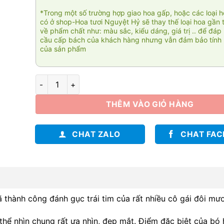
*Trong một số trường hợp giao hoa gấp, hoặc các loại 
có ở shop-Hoa tươi Nguyệt Hỷ sẽ thay thế loại hoa gần 
về phẩm chất như: màu sắc, kiểu dáng, giá trị .. để đáp
cầu cấp bách của khách hàng nhưng vẫn đảm bảo tính 
của sản phẩm
Điều giản đơn 3 số lượng
THÊM VÀO GIỎ HÀNG
CHAT ZALO
CHAT FA
 thành công đánh gục trái tim của rất nhiều cô gái đôi mươ
thể nhìn chung rất ưa nhìn, đẹp mắt. Điểm đặc biệt của bó 