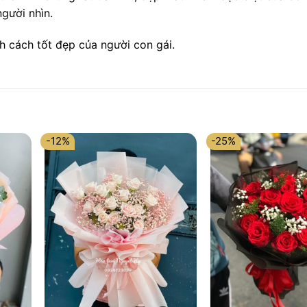
gười nhìn.
nh cách tốt đẹp của người con gái.
-12%
-25%