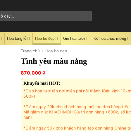
Hoa tang lễ
Hoa bó đẹp
Giỏ hoa tươi
Kệ hoa chúc mừng
Trang chủ
/
Hoa bó đẹp
Tình yêu màu nắng
₫
870.000
Khuyến mãi HOT:
*Giao hoa tươi tận nơi miễn phí nội thành (Bán kính 10k
500k)
*Giảm ngay 20k cho khách hàng mới tạo đơn hàng trên 
Mã giảm giá: KHACHMOI (Giá trị đơn hàng >600k, số lư
hạn)
*Giảm ngay 50k cho khách hàng tạo đơn hàng Online tr