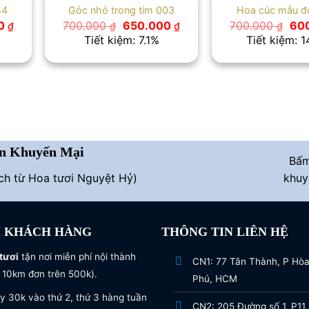
54
Góc nhỏ trong tim 003
Hoa cúc mẫu đ
Giá
Giá
Giá
Giá
00
700.000
650.000
700.000
60
₫
₫
₫
₫
hiện
gốc
hiện
gốc
Tiết kiệm: 7.1%
Tiết kiệm: 
tại
là:
tại
là:
 ₫.
là:
700.000 ₫.
là:
700
550.000 ₫.
650.000 ₫.
n Khuyến Mại
Bấ
ích từ Hoa tươi Nguyệt Hỷ)
khuy
I KHÁCH HÀNG
THÔNG TIN LIÊN HỆ
tươi
tận nơi miễn phí nội thành
CN1: 77 Tân Thành, P Hò
 10km đơn trên 500k).
Phú, HCM
y 30k vào thứ 2, thứ 3 hàng tuần
CN2: 205 Đường số 1, P11,