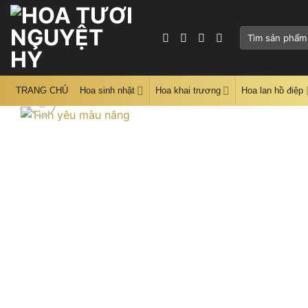
Skip
to
Tìm
content
kiếm:
TRANG CHỦ
Hoa sinh nhật
Hoa khai trương
Hoa lan hồ điệp