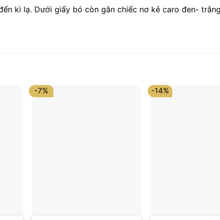
đến kì lạ. Dưới giấy bó còn gắn chiếc nơ kẻ caro đen- trắ
-7%
-14%