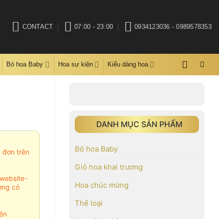
CONTACT
07:00 - 23:00
0934123036 - 0989578353
Bó hoa Baby
Hoa sự kiện
Kiểu dáng hoa
DANH MỤC SẢN PHẨM
Bó hoa Baby
m đơn trên
Giỏ hoa khai trương
website-
Hoa chúc mừng
ợng có
Thể loại
ên