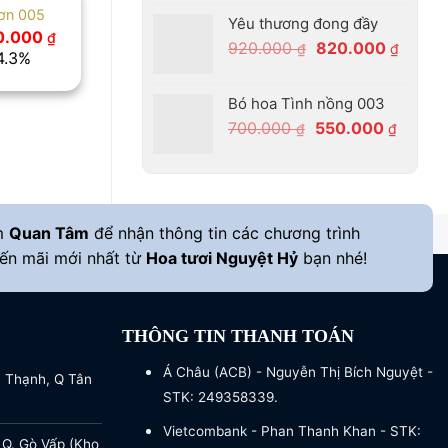
gốc
hiện
ơn 005
Yêu thương đong đầy
là:
tại
Giá
0.000
₫
Giá
Giá
920.000
820.000
1.000.000 ₫.
là:
₫
₫
hiện
14.3%
tại
gốc
hiện
830.000 ₫.
.000 ₫.
là:
là:
tại
600.000 ₫.
Bó hoa Tình nồng 003
920.000 ₫.
là:
Giá
Giá
700.000
550.000
₫
₫
820.00
gốc
hiện
là:
tại
700.000 ₫.
là:
550.00
m
Quan Tâm
để nhận thông tin các chương trình
ến mãi mới nhất từ
Hoa tươi Nguyệt Hỷ
bạn nhé!
THÔNG TIN THANH TOÁN
Á Châu (ACB) - Nguyễn Thị Bích Nguyệt -
a Thạnh, Q Tân
STK: 249358339.
Vietcombank - Phan Thanh Khan - STK:
 Q. Gò Vấp (Kho