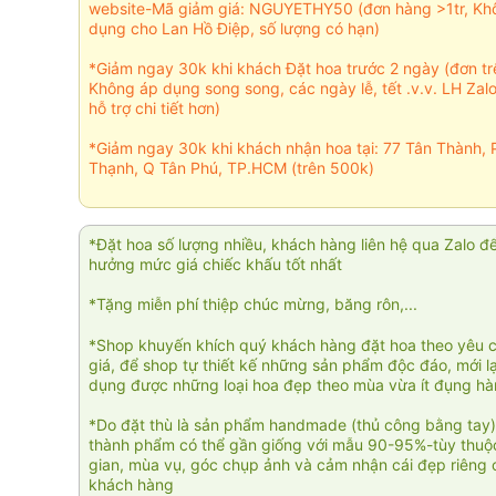
website-Mã giảm giá: NGUYETHY50 (đơn hàng >1tr, Kh
dụng cho Lan Hồ Điệp, số lượng có hạn)
*Giảm ngay 30k khi khách Đặt hoa trước 2 ngày (đơn t
Không áp dụng song song, các ngày lễ, tết .v.v. LH Zal
hỗ trợ chi tiết hơn)
*Giảm ngay 30k khi khách nhận hoa tại: 77 Tân Thành, 
Thạnh, Q Tân Phú, TP.HCM (trên 500k)
*Đặt hoa số lượng nhiều, khách hàng liên hệ qua Zalo đ
hưởng mức giá chiếc khấu tốt nhất
*Tặng miễn phí thiệp chúc mừng, băng rôn,...
*Shop khuyến khích quý khách hàng đặt hoa theo yêu 
giá, để shop tự thiết kế những sản phẩm độc đáo, mới l
dụng được những loại hoa đẹp theo mùa vừa ít đụng h
*Do đặt thù là sản phẩm handmade (thủ công bằng tay)
thành phẩm có thể gần giống với mẫu 90-95%-tùy thuộc
gian, mùa vụ, góc chụp ảnh và cảm nhận cái đẹp riêng 
khách hàng