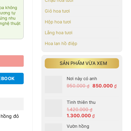
Chậu hoa tươi
hoa không
Giỏ hoa tươi
tương tự
 ứng nhu
Hộp hoa tươi
nghệ thuật
Lẵng hoa tươi
Hoa lan hồ điệp
SẢN PHẨM VỪA XEM
Nơi này có anh
EBOOK
Giá
Giá
950.000
850.000
₫
₫
gốc
hiện
là:
tại
Tình thiên thu
950.000 ₫.
là:
1.420.000
₫
850.00
Giá
Giá
1.300.000
g hồng đỏ
₫
gốc
hiện
Vườn hồng
là:
tại