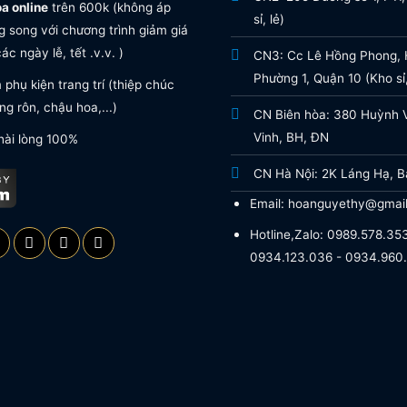
oa online
trên 600k (không áp
sỉ, lẻ)
 song với chương trình giảm giá
ác ngày lễ, tết .v.v. )
CN3: Cc Lê Hồng Phong, H
Phường 1, Quận 10 (Kho sỉ,
phụ kiện trang trí (thiệp chúc
g rôn, chậu hoa,...)
CN Biên hòa: 380 Huỳnh 
Vinh, BH, ĐN
hài lòng 100%
CN Hà Nội: 2K Láng Hạ, B
Email: hoanguyethy@gmai
Hotline,Zalo: 0989.578.353
0934.123.036 - 0934.960