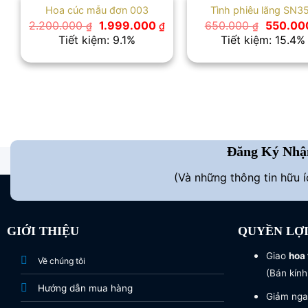
Hoa cúc mẫu đơn 003
Tình phiêu lãng SN3
Giá
Giá
Giá
2.200.000
1.999.000
650.000
550.0
₫
₫
₫
gốc
hiện
gốc
Tiết kiệm: 9.1%
Tiết kiệm: 15.4%
là:
tại
là:
2.200.000 ₫.
là:
650.000
1.999.000 ₫.
Đăng Ký Nhậ
(Và những thông tin hữu 
GIỚI THIỆU
QUYỀN LỢ
Giao
hoa 
Về chúng tôi
(Bán kính
Hướng dẫn mua hàng
Giảm nga