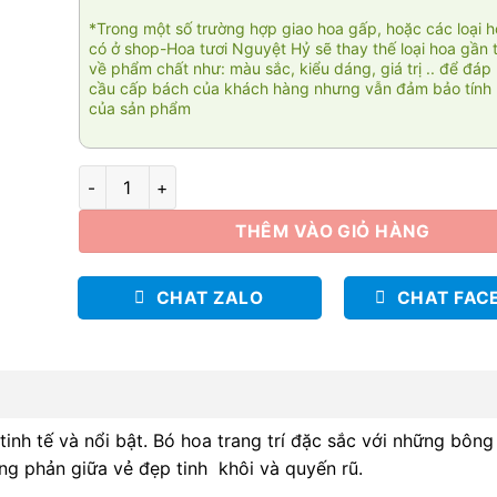
*Trong một số trường hợp giao hoa gấp, hoặc các loại 
có ở shop-Hoa tươi Nguyệt Hỷ sẽ thay thế loại hoa gần 
về phẩm chất như: màu sắc, kiểu dáng, giá trị .. để đáp
cầu cấp bách của khách hàng nhưng vẫn đảm bảo tính 
của sản phẩm
Tình yêu màu nắng số lượng
THÊM VÀO GIỎ HÀNG
CHAT ZALO
CHAT FAC
inh tế và nổi bật. Bó hoa trang trí đặc sắc với những bôn
ng phản giữa vẻ đẹp tinh khôi và quyến rũ.