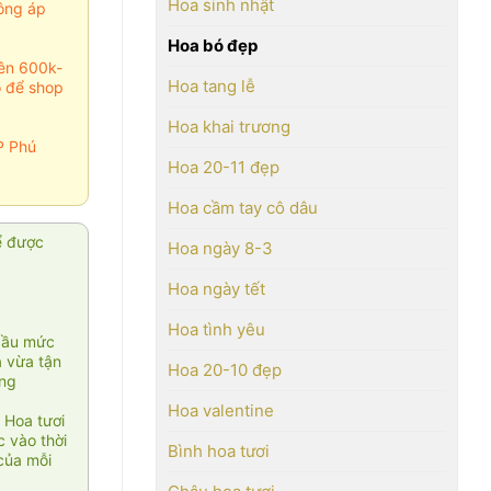
Hoa sinh nhật
ông áp
Hoa bó đẹp
rên 600k-
Hoa tang lễ
o để shop
Hoa khai trương
P Phú
Hoa 20-11 đẹp
Hoa cầm tay cô dâu
ể được
Hoa ngày 8-3
Hoa ngày tết
Hoa tình yêu
cầu mức
ạ vừa tận
Hoa 20-10 đẹp
àng
Hoa valentine
 Hoa tươi
 vào thời
Bình hoa tươi
của mỗi