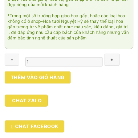
đẹp riêng của mỗi khách hàng
*Trong một số trường hợp giao hoa gấp, hoặc các loại hoa
không có ở shop-Hoa tươi Nguyệt Hỷ sẽ thay thế loại hoa
gần tương tự về phẩm chất như: màu sắc, kiểu dáng, giá trị
.. để đáp ứng nhu cầu cấp bách của khách hàng nhưng vẫn
đảm bảo tính nghệ thuật của sản phẩm
I
THÊM VÀO GIỎ HÀNG
Miss
You
2
CHAT ZALO
số
lượng
CHAT FACEBOOK