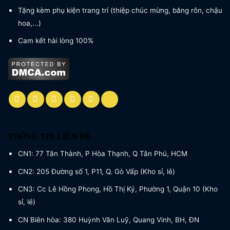
Tặng kèm phụ kiện trang trí (thiệp chúc mừng, băng rôn, chậu
hoa,...)
Cam kết hài lòng 100%
THÔNG TIN LIÊN HỆ
CN1: 77 Tân Thành, P Hòa Thạnh, Q Tân Phú, HCM
CN2: 205 Đường số 1, P11, Q. Gò Vấp (Kho sỉ, lẻ)
CN3: Cc Lê Hồng Phong, Hồ Thị Kỷ, Phường 1, Quận 10 (Kho
sỉ, lẻ)
CN Biên hòa: 380 Huỳnh Văn Luỹ, Quang Vinh, BH, ĐN