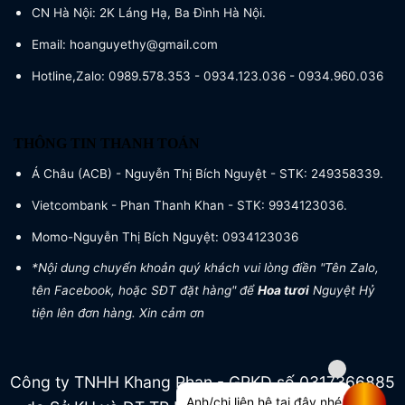
CN Hà Nội: 2K Láng Hạ, Ba Đình Hà Nội.
Email: hoanguyethy@gmail.com
Hotline,Zalo: 0989.578.353 - 0934.123.036 - 0934.960.036
THÔNG TIN THANH TOÁN
Á Châu (ACB) - Nguyễn Thị Bích Nguyệt - STK: 249358339.
Vietcombank - Phan Thanh Khan - STK: 9934123036.
Momo-Nguyễn Thị Bích Nguyệt: 0934123036
*Nội dung chuyển khoản quý khách vui lòng điền "Tên Zalo,
tên Facebook, hoặc SĐT đặt hàng" để
Hoa tươi
Nguyệt Hỷ
tiện lên đơn hàng. Xin cảm ơn
Công ty TNHH Khang Phan - GPKD số 0317366885
Anh/chị liên hệ tại đây nhé