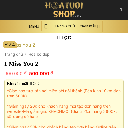
Skip
to
content
TRANG CHỦ
Chọn mẫu
MENU
LỌC
-17%
Trang chủ
/
Hoa bó đẹp
I Miss You 2
Giá
Giá
₫
₫
600.000
500.000
gốc
hiện
là:
tại
Khuyến mãi HOT:
600.000 ₫.
là:
*Giao hoa tươi tận nơi miễn phí nội thành (Bán kính 10km đơn
500.000 ₫.
trên 500k)
*Giảm ngay 20k cho khách hàng mới tạo đơn hàng trên
website-Mã giảm giá: KHACHMOI (Giá trị đơn hàng >600k,
số lượng có hạn)
*Giảm ngay 50k cho khách hàng tạo đơn hàng Online trên