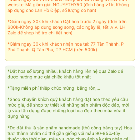
website-Mã giảm giá: NGUYETHY50 (đơn hàng >1tr, Không
áp dụng cho Lan Hồ Điệp, số lượng có hạn)
*Giảm ngay 30k khi khách Đặt hoa trước 2 ngày (đơn trên
600k-Không áp dụng song song, các ngày lễ, tết .v.v. LH
Zalo để shop hỗ trợ chi tiết hơn)
*Giảm ngay 30k khi khách nhận hoa tại: 77 Tân Thành, P
Phú Thạnh, Q Tân Phú, TP.HCM (trên 500k)
*Đặt hoa số lượng nhiều, khách hàng liên hệ qua Zalo để
được hưởng mức giá chiếc khấu tốt nhất
*Tặng miễn phí thiệp chúc mừng, băng rôn,...
*Shop khuyến khích quý khách hàng đặt hoa theo yêu cầu
mức giá, để shop tự thiết kế những sản phẩm độc đáo, mới
lạ vừa tận dụng được những loại hoa đẹp theo mùa vừa ít
đụng hàng
*Do đặt thù là sản phẩm handmade (thủ công bằng tay) Hoa
tươi thành phẩm có thể gần giống với mẫu 90-95%-tùy
thuộc vào thời gian, mùa vụ, góc chụp ảnh và cảm nhận cái