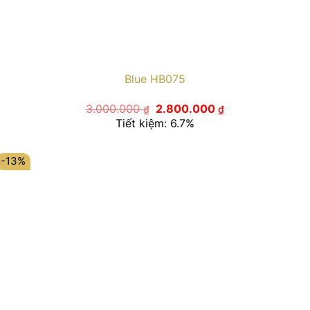
Blue HB075
Giá
Giá
3.000.000
2.800.000
₫
₫
gốc
hiện
Tiết kiệm: 6.7%
là:
tại
3.000.000 ₫.
là:
2.800.000 ₫.
-13%