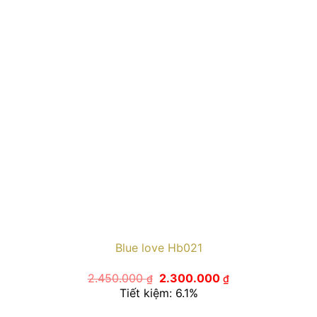
Blue love Hb021
Giá
Giá
2.450.000
2.300.000
₫
₫
gốc
hiện
Tiết kiệm: 6.1%
là:
tại
2.450.000 ₫.
là: