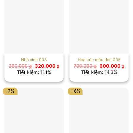
Nhỏ xinh 003
Hoa cúc mẫu đơn 005
Giá
Giá
Giá
Giá
360.000
320.000
700.000
600.000
₫
₫
₫
₫
gốc
hiện
gốc
hiệ
Tiết kiệm: 11.1%
Tiết kiệm: 14.3%
là:
tại
là:
tại
360.000 ₫.
là:
700.000 ₫.
là:
320.000 ₫.
600
-7%
-16%