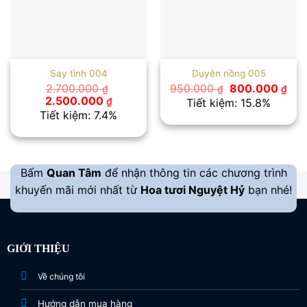
Say tình 004
Duyên nồng 005
Giá
Giá
2.700.000
950.000
800.000
₫
₫
₫
gốc
hiệ
Giá
Giá
2.500.000
₫
Tiết kiệm: 15.8%
là:
tại
gốc
hiện
Tiết kiệm: 7.4%
950.000 ₫.
là:
là:
tại
800
2.700.000 ₫.
là:
2.500.000 ₫.
Bấm
Quan Tâm
để nhận thông tin các chương trình
khuyến mãi mới nhất từ
Hoa tươi Nguyệt Hỷ
bạn nhé!
GIỚI THIỆU
Về chúng tôi
Hướng dẫn mua hàng