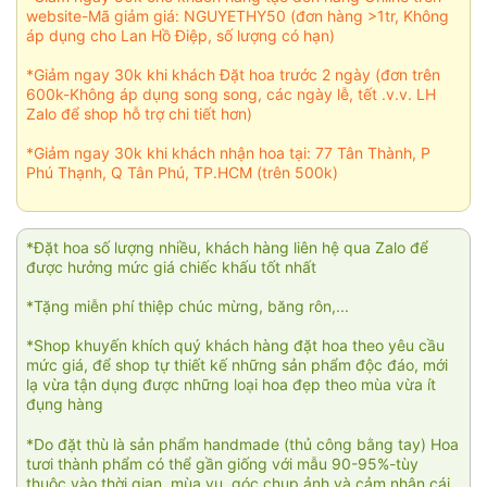
website-Mã giảm giá: NGUYETHY50 (đơn hàng >1tr, Không
áp dụng cho Lan Hồ Điệp, số lượng có hạn)
*Giảm ngay 30k khi khách Đặt hoa trước 2 ngày (đơn trên
600k-Không áp dụng song song, các ngày lễ, tết .v.v. LH
Zalo để shop hỗ trợ chi tiết hơn)
*Giảm ngay 30k khi khách nhận hoa tại: 77 Tân Thành, P
Phú Thạnh, Q Tân Phú, TP.HCM (trên 500k)
*Đặt hoa số lượng nhiều, khách hàng liên hệ qua Zalo để
được hưởng mức giá chiếc khấu tốt nhất
*Tặng miễn phí thiệp chúc mừng, băng rôn,...
*Shop khuyến khích quý khách hàng đặt hoa theo yêu cầu
mức giá, để shop tự thiết kế những sản phẩm độc đáo, mới
lạ vừa tận dụng được những loại hoa đẹp theo mùa vừa ít
đụng hàng
*Do đặt thù là sản phẩm handmade (thủ công bằng tay) Hoa
tươi thành phẩm có thể gần giống với mẫu 90-95%-tùy
thuộc vào thời gian, mùa vụ, góc chụp ảnh và cảm nhận cái