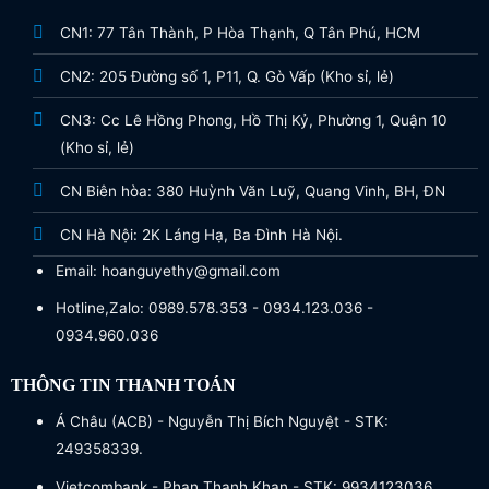
CN1: 77 Tân Thành, P Hòa Thạnh, Q Tân Phú, HCM
CN2: 205 Đường số 1, P11, Q. Gò Vấp (Kho sỉ, lẻ)
CN3: Cc Lê Hồng Phong, Hồ Thị Kỷ, Phường 1, Quận 10
(Kho sỉ, lẻ)
CN Biên hòa: 380 Huỳnh Văn Luỹ, Quang Vinh, BH, ĐN
CN Hà Nội: 2K Láng Hạ, Ba Đình Hà Nội.
Email: hoanguyethy@gmail.com
Hotline,Zalo: 0989.578.353 - 0934.123.036 -
0934.960.036
THÔNG TIN THANH TOÁN
Á Châu (ACB) - Nguyễn Thị Bích Nguyệt - STK:
249358339.
Vietcombank - Phan Thanh Khan - STK: 9934123036.