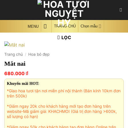
Skip
to
content
TRANG CHỦ
Chọn mẫu
MENU
LỌC
Trang chủ
/
Hoa bó đẹp
Mắt nai
₫
680.000
Khuyến mãi HOT:
*Giao hoa tươi tận nơi miễn phí nội thành (Bán kính 10km đơn
trên 500k)
*Giảm ngay 20k cho khách hàng mới tạo đơn hàng trên
website-Mã giảm giá: KHACHMOI (Giá trị đơn hàng >600k,
số lượng có hạn)
*Giảm ngay 50k cho khách hàng tạo đơn hàng Online trên