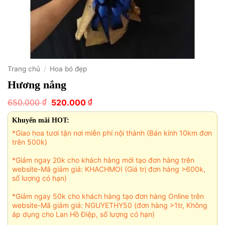
Trang chủ
/
Hoa bó đẹp
Hương nắng
Giá
Giá
₫
₫
650.000
520.000
gốc
hiện
là:
tại
Khuyến mãi HOT:
650.000 ₫.
là:
*Giao hoa tươi tận nơi miễn phí nội thành (Bán kính 10km đơn
520.000 ₫.
trên 500k)
*Giảm ngay 20k cho khách hàng mới tạo đơn hàng trên
website-Mã giảm giá: KHACHMOI (Giá trị đơn hàng >600k,
số lượng có hạn)
*Giảm ngay 50k cho khách hàng tạo đơn hàng Online trên
website-Mã giảm giá: NGUYETHY50 (đơn hàng >1tr, Không
áp dụng cho Lan Hồ Điệp, số lượng có hạn)