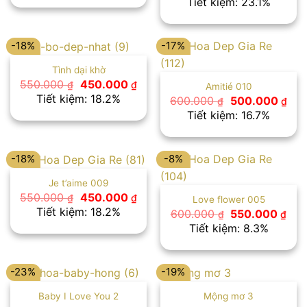
Tiết kiệm: 23.1%
550.000 ₫.
là:
là:
tại
450.000 ₫.
650.000 ₫.
là:
500
-18%
-17%
Tình dại khờ
Giá
Giá
550.000
450.000
₫
₫
Amitié 010
gốc
hiện
Tiết kiệm: 18.2%
Giá
Giá
600.000
500.000
₫
₫
là:
tại
gốc
hiệ
Tiết kiệm: 16.7%
550.000 ₫.
là:
là:
tại
450.000 ₫.
600.000 ₫.
là:
500
-18%
-8%
Je t’aime 009
Giá
Giá
550.000
450.000
₫
₫
Love flower 005
gốc
hiện
Tiết kiệm: 18.2%
Giá
Giá
600.000
550.000
₫
₫
là:
tại
gốc
hiệ
Tiết kiệm: 8.3%
550.000 ₫.
là:
là:
tại
450.000 ₫.
600.000 ₫.
là:
550
-23%
-19%
Baby I Love You 2
Mộng mơ 3