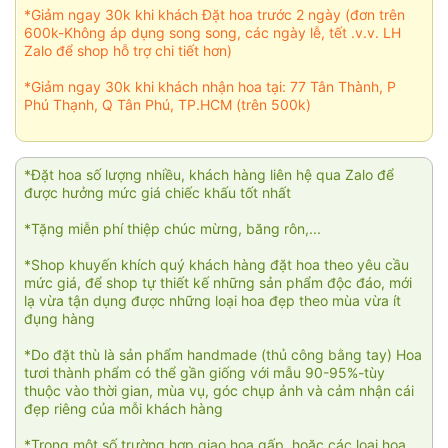
*Giảm ngay 30k khi khách Đặt hoa trước 2 ngày (đơn trên
600k-Không áp dụng song song, các ngày lễ, tết .v.v. LH
Zalo để shop hỗ trợ chi tiết hơn)
*Giảm ngay 30k khi khách nhận hoa tại: 77 Tân Thành, P
Phú Thạnh, Q Tân Phú, TP.HCM (trên 500k)
*Đặt hoa số lượng nhiều, khách hàng liên hệ qua Zalo để
được hưởng mức giá chiếc khấu tốt nhất
*Tặng miễn phí thiệp chúc mừng, băng rôn,...
*Shop khuyến khích quý khách hàng đặt hoa theo yêu cầu
mức giá, để shop tự thiết kế những sản phẩm độc đáo, mới
lạ vừa tận dụng được những loại hoa đẹp theo mùa vừa ít
đụng hàng
*Do đặt thù là sản phẩm handmade (thủ công bằng tay) Hoa
tươi thành phẩm có thể gần giống với mẫu 90-95%-tùy
thuộc vào thời gian, mùa vụ, góc chụp ảnh và cảm nhận cái
đẹp riêng của mỗi khách hàng
*Trong một số trường hợp giao hoa gấp, hoặc các loại hoa