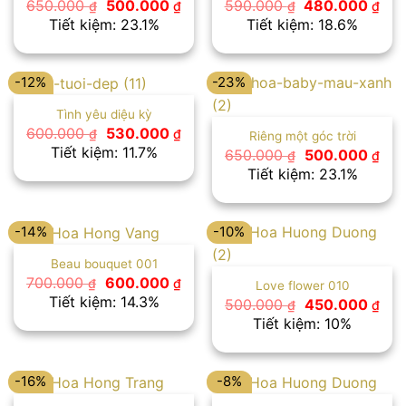
Giá
Giá
Giá
Giá
650.000
500.000
590.000
480.000
₫
₫
₫
₫
gốc
hiện
gốc
hiệ
Tiết kiệm: 23.1%
Tiết kiệm: 18.6%
là:
tại
là:
tại
650.000 ₫.
là:
590.000 ₫.
là:
500.000 ₫.
480
-12%
-23%
Tình yêu diệu kỳ
Giá
Giá
600.000
530.000
₫
₫
Riêng một góc trời
gốc
hiện
Tiết kiệm: 11.7%
Giá
Giá
650.000
500.000
₫
₫
là:
tại
gốc
hiệ
Tiết kiệm: 23.1%
600.000 ₫.
là:
là:
tại
530.000 ₫.
650.000 ₫.
là:
500
-14%
-10%
Beau bouquet 001
Giá
Giá
700.000
600.000
₫
₫
Love flower 010
gốc
hiện
Tiết kiệm: 14.3%
Giá
Giá
500.000
450.000
₫
₫
là:
tại
gốc
hiệ
Tiết kiệm: 10%
700.000 ₫.
là:
là:
tại
600.000 ₫.
500.000 ₫.
là:
450
-16%
-8%