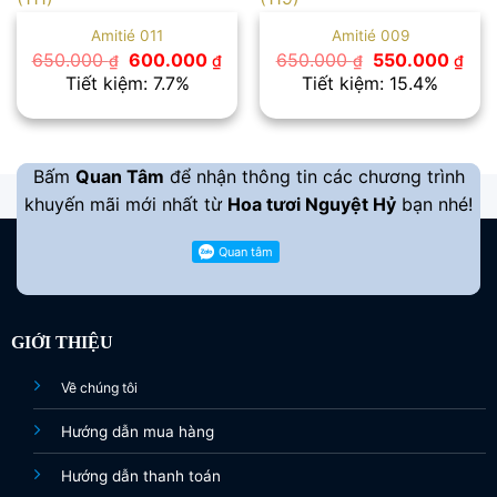
Amitié 011
Amitié 009
Giá
Giá
Giá
Giá
650.000
600.000
650.000
550.000
₫
₫
₫
₫
gốc
hiện
gốc
hiệ
Tiết kiệm: 7.7%
Tiết kiệm: 15.4%
là:
tại
là:
tại
650.000 ₫.
là:
650.000 ₫.
là:
600.000 ₫.
550
Bấm
Quan Tâm
để nhận thông tin các chương trình
khuyến mãi mới nhất từ
Hoa tươi Nguyệt Hỷ
bạn nhé!
GIỚI THIỆU
Về chúng tôi
Hướng dẫn mua hàng
Hướng dẫn thanh toán