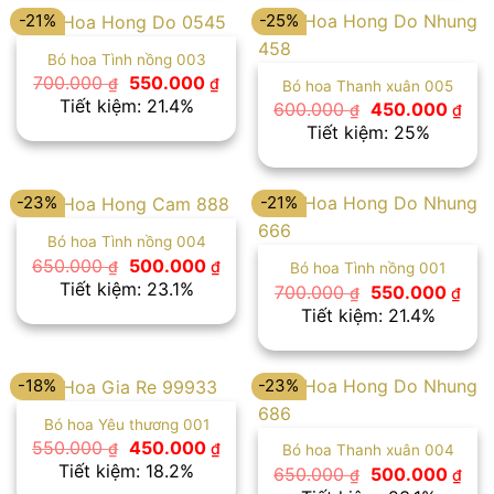
-21%
-25%
Bó hoa Tình nồng 003
Giá
Giá
700.000
550.000
₫
₫
Bó hoa Thanh xuân 005
gốc
hiện
Tiết kiệm: 21.4%
Giá
Giá
600.000
450.000
₫
₫
là:
tại
gốc
hiệ
Tiết kiệm: 25%
700.000 ₫.
là:
là:
tại
550.000 ₫.
600.000 ₫.
là:
450
-23%
-21%
Bó hoa Tình nồng 004
Giá
Giá
650.000
500.000
₫
₫
Bó hoa Tình nồng 001
gốc
hiện
Tiết kiệm: 23.1%
Giá
Giá
700.000
550.000
₫
₫
là:
tại
gốc
hiện
Tiết kiệm: 21.4%
650.000 ₫.
là:
là:
tại
500.000 ₫.
700.000 ₫.
là:
550
-18%
-23%
Bó hoa Yêu thương 001
Giá
Giá
550.000
450.000
₫
₫
Bó hoa Thanh xuân 004
gốc
hiện
Tiết kiệm: 18.2%
Giá
Giá
650.000
500.000
₫
₫
là:
tại
gốc
hiệ