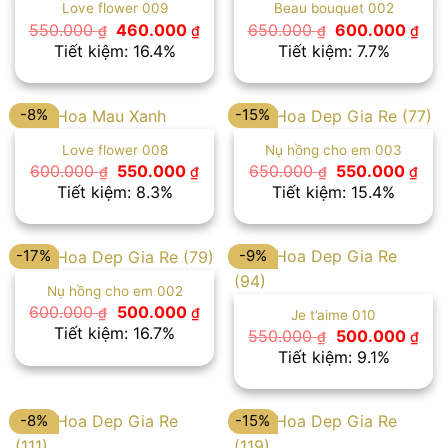
Love flower 009
Beau bouquet 002
Giá
Giá
Giá
Giá
550.000
460.000
650.000
600.000
₫
₫
₫
₫
gốc
hiện
gốc
hiệ
Tiết kiệm: 16.4%
Tiết kiệm: 7.7%
là:
tại
là:
tại
550.000 ₫.
là:
650.000 ₫.
là:
460.000 ₫.
600
-8%
-15%
Love flower 008
Nụ hồng cho em 003
Giá
Giá
Giá
Giá
600.000
550.000
650.000
550.000
₫
₫
₫
₫
gốc
hiện
gốc
hiệ
Tiết kiệm: 8.3%
Tiết kiệm: 15.4%
là:
tại
là:
tại
600.000 ₫.
là:
650.000 ₫.
là:
550.000 ₫.
550
-17%
-9%
Nụ hồng cho em 002
Giá
Giá
600.000
500.000
₫
₫
Je t’aime 010
gốc
hiện
Tiết kiệm: 16.7%
Giá
Giá
550.000
500.000
₫
₫
là:
tại
gốc
hiệ
Tiết kiệm: 9.1%
600.000 ₫.
là:
là:
tại
500.000 ₫.
550.000 ₫.
là:
500
-8%
-15%