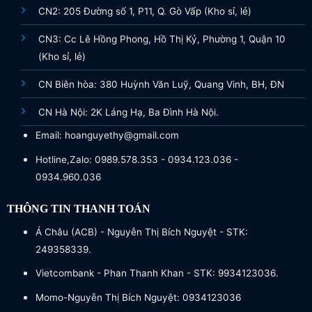
CN2: 205 Đường số 1, P11, Q. Gò Vấp (Kho sỉ, lẻ)
CN3: Cc Lê Hồng Phong, Hồ Thị Kỷ, Phường 1, Quận 10
(Kho sỉ, lẻ)
CN Biên hòa: 380 Huỳnh Văn Luỹ, Quang Vinh, BH, ĐN
CN Hà Nội: 2K Láng Hạ, Ba Đình Hà Nội.
Email: hoanguyethy@gmail.com
Hotline,Zalo: 0989.578.353 - 0934.123.036 -
0934.960.036
THÔNG TIN THANH TOÁN
Á Châu (ACB) - Nguyễn Thị Bích Nguyệt - STK:
249358339.
Vietcombank - Phan Thanh Khan - STK: 9934123036.
Momo-Nguyễn Thị Bích Nguyệt: 0934123036