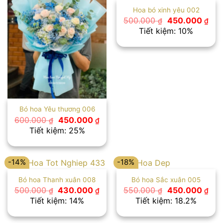
Hoa bó xinh yêu 002
Giá
Giá
500.000
450.000
₫
₫
gốc
hiệ
Tiết kiệm: 10%
là:
tại
500.000 ₫.
là:
450
Bó hoa Yêu thương 006
Giá
Giá
600.000
450.000
₫
₫
gốc
hiện
Tiết kiệm: 25%
là:
tại
600.000 ₫.
là:
450.000 ₫.
-14%
-18%
Bó hoa Thanh xuân 008
Bó hoa Sắc xuân 005
Giá
Giá
Giá
Giá
500.000
430.000
550.000
450.000
₫
₫
₫
₫
gốc
hiện
gốc
hiệ
Tiết kiệm: 14%
Tiết kiệm: 18.2%
là:
tại
là:
tại
500.000 ₫.
là:
550.000 ₫.
là:
430.000 ₫.
450