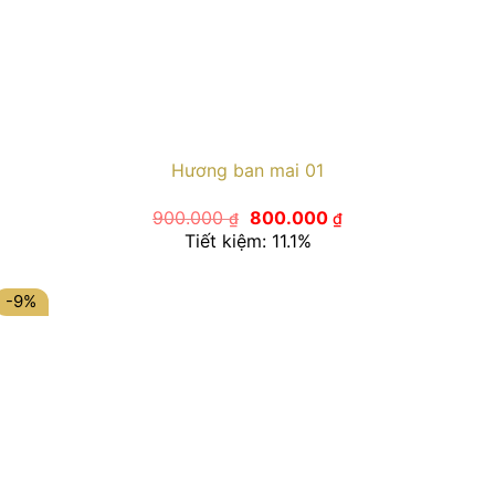
Hương ban mai 01
Giá
Giá
900.000
800.000
₫
₫
gốc
hiện
Tiết kiệm: 11.1%
là:
tại
900.000 ₫.
là:
800.000 ₫.
-9%