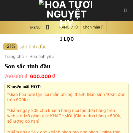
Skip
to
content
TRANG CHỦ
Chọn mẫu
MENU
LỌC
-21%
Trang chủ
/
Hoa tình yêu
Son sắc tình đầu
Giá
Giá
₫
₫
760.000
600.000
gốc
hiện
là:
tại
Khuyến mãi HOT:
760.000 ₫.
là:
*Giao hoa tươi tận nơi miễn phí nội thành (Bán kính 10km đơn
600.000 ₫.
trên 500k)
*Giảm ngay 20k cho khách hàng mới tạo đơn hàng trên
website-Mã giảm giá: KHACHMOI (Giá trị đơn hàng >600k,
số lượng có hạn)
*Giảm ngay 50k cho khách hàng tạo đơn hàng Online trên