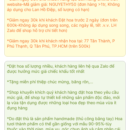
website-Mã giảm giá: NGUYETHY50 (đơn hàng >1tr, Không
áp dụng cho Lan Hồ Điệp, số lượng có hạn)
*Giảm ngay 30k khi khách Đặt hoa trước 2 ngày (đơn trên
600k-Không áp dụng song song, các ngày lễ, tết .v.v. LH
Zalo để shop hỗ trợ chi tiết hơn)
*Giảm ngay 30k khi khách nhận hoa tại: 77 Tân Thành, P
Phú Thạnh, Q Tân Phú, TP.HCM (trên 500k)
*Đặt hoa số lượng nhiều, khách hàng liên hệ qua Zalo để
được hưởng mức giá chiếc khấu tốt nhất
*Tặng miễn phí thiệp chúc mừng, băng rôn,...
*Shop khuyến khích quý khách hàng đặt hoa theo yêu cầu
mức giá, để shop tự thiết kế những sản phẩm độc đáo, mới
lạ vừa tận dụng được những loại hoa đẹp theo mùa vừa ít
đụng hàng
*Do đặt thù là sản phẩm handmade (thủ công bằng tay) Hoa
tươi thành phẩm có thể gần giống với mẫu 90-95%-tùy
thuộc vào thời gian, mùa vụ, góc chụp ảnh và cảm nhận cái