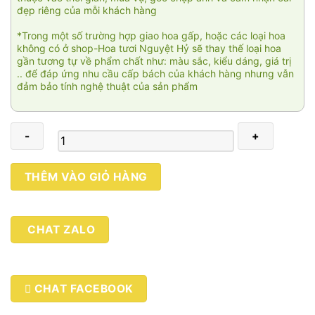
đẹp riêng của mỗi khách hàng
*Trong một số trường hợp giao hoa gấp, hoặc các loại hoa
không có ở shop-Hoa tươi Nguyệt Hỷ sẽ thay thế loại hoa
gần tương tự về phẩm chất như: màu sắc, kiểu dáng, giá trị
.. để đáp ứng nhu cầu cấp bách của khách hàng nhưng vẫn
đảm bảo tính nghệ thuật của sản phẩm
Son
THÊM VÀO GIỎ HÀNG
sắc
tình
đầu
CHAT ZALO
số
lượng
CHAT FACEBOOK