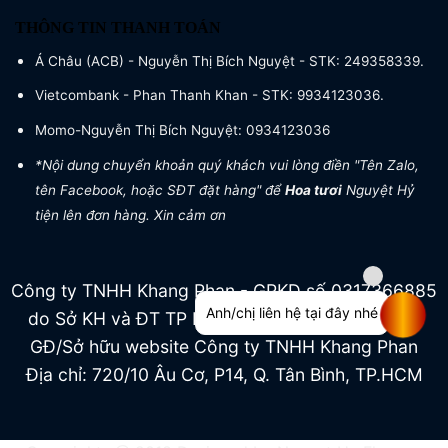
THÔNG TIN THANH TOÁN
Á Châu (ACB) - Nguyễn Thị Bích Nguyệt - STK: 249358339.
Vietcombank - Phan Thanh Khan - STK: 9934123036.
Momo-Nguyễn Thị Bích Nguyệt: 0934123036
*Nội dung chuyển khoản quý khách vui lòng điền "Tên Zalo,
tên Facebook, hoặc SĐT đặt hàng" để
Hoa tươi
Nguyệt Hỷ
tiện lên đơn hàng. Xin cảm ơn
Công ty TNHH Khang Phan - GPKD số 0317366885
Anh/chị liên hệ tại đây nhé
do Sở KH và ĐT TP HCM cấp ngày 04/07/2022
GĐ/Sở hữu website Công ty TNHH Khang Phan
Địa chỉ: 720/10 Âu Cơ, P14, Q. Tân Bình, TP.HCM