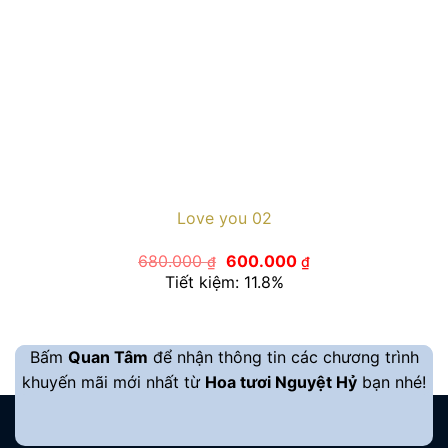
Love you 02
Giá
Giá
680.000
600.000
₫
₫
gốc
hiện
Tiết kiệm: 11.8%
là:
tại
680.000 ₫.
là:
600.000 ₫.
Bấm
Quan Tâm
để nhận thông tin các chương trình
khuyến mãi mới nhất từ
Hoa tươi Nguyệt Hỷ
bạn nhé!