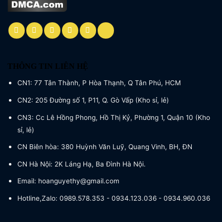
THÔNG TIN LIÊN HỆ
CN1: 77 Tân Thành, P Hòa Thạnh, Q Tân Phú, HCM
CN2: 205 Đường số 1, P11, Q. Gò Vấp (Kho sỉ, lẻ)
CN3: Cc Lê Hồng Phong, Hồ Thị Kỷ, Phường 1, Quận 10 (Kho
sỉ, lẻ)
CN Biên hòa: 380 Huỳnh Văn Luỹ, Quang Vinh, BH, ĐN
CN Hà Nội: 2K Láng Hạ, Ba Đình Hà Nội.
Email: hoanguyethy@gmail.com
Hotline,Zalo: 0989.578.353 - 0934.123.036 - 0934.960.036