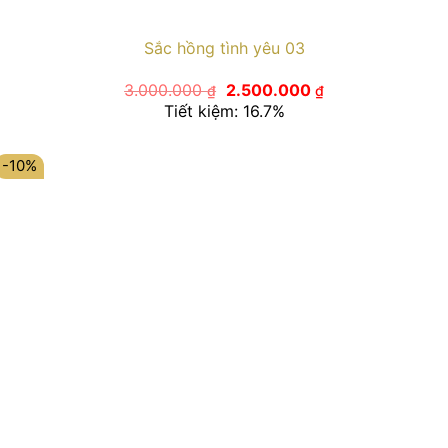
Sắc hồng tình yêu 03
Giá
Giá
3.000.000
2.500.000
₫
₫
gốc
hiện
Tiết kiệm: 16.7%
là:
tại
3.000.000 ₫.
là:
2.500.000 ₫.
-10%