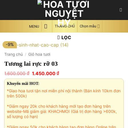
Skip
to
content
TRANG CHỦ
Chọn mẫu
MENU
LỌC
-9%
Trang chủ
/
Giỏ hoa tươi
Tương lai rực rỡ 03
Giá
Giá
₫
₫
1.600.000
1.450.000
gốc
hiện
là:
tại
Khuyến mãi HOT:
1.600.000 ₫.
là:
*Giao hoa tươi tận nơi miễn phí nội thành (Bán kính 10km đơn
1.450.000 ₫.
trên 500k)
*Giảm ngay 20k cho khách hàng mới tạo đơn hàng trên
website-Mã giảm giá: KHACHMOI (Giá trị đơn hàng >600k,
số lượng có hạn)
*Giảm ngay 50k cho khách hàng tạo đơn hàng Online trên