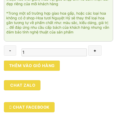
đẹp riêng của mỗi khách hàng
*Trong một số trường hợp giao hoa gấp, hoặc các loại hoa
không có ở shop-Hoa tươi Nguyệt Hỷ sẽ thay thế loại hoa
gần tương tự về phẩm chất như: màu sắc, kiểu dáng, giá trị
.. để đáp ứng nhu cầu cấp bách của khách hàng nhưng vẫn
đảm bảo tính nghệ thuật của sản phẩm
Tương
THÊM VÀO GIỎ HÀNG
lai
rực
rỡ
CHAT ZALO
03
số
lượng
CHAT FACEBOOK