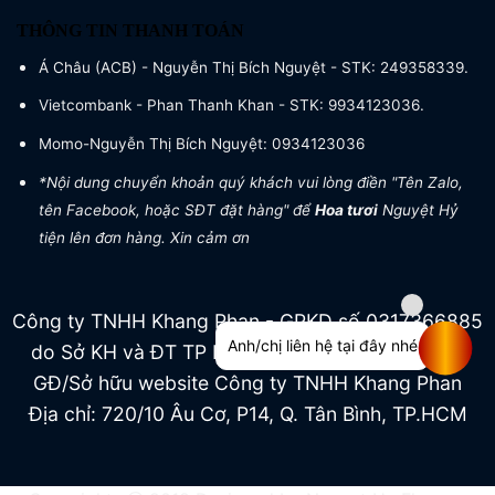
THÔNG TIN THANH TOÁN
Á Châu (ACB) - Nguyễn Thị Bích Nguyệt - STK: 249358339.
Vietcombank - Phan Thanh Khan - STK: 9934123036.
Momo-Nguyễn Thị Bích Nguyệt: 0934123036
*Nội dung chuyển khoản quý khách vui lòng điền "Tên Zalo,
tên Facebook, hoặc SĐT đặt hàng" để
Hoa tươi
Nguyệt Hỷ
tiện lên đơn hàng. Xin cảm ơn
Công ty TNHH Khang Phan - GPKD số 0317366885
Anh/chị liên hệ tại đây nhé
do Sở KH và ĐT TP HCM cấp ngày 04/07/2022
GĐ/Sở hữu website Công ty TNHH Khang Phan
Địa chỉ: 720/10 Âu Cơ, P14, Q. Tân Bình, TP.HCM