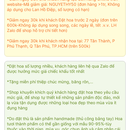
website-Mã giảm giá: NGUYETHY50 (đơn hàng >1tr, Không
áp dụng cho Lan Hồ Điệp, số lượng có hạn)
*Giảm ngay 30k khi khách Đặt hoa trước 2 ngày (đơn trên
600k-Không áp dụng song song, các ngày lễ, tết .v.v. LH
Zalo để shop hỗ trợ chi tiết hơn)
*Giảm ngay 30k khi khách nhận hoa tại: 77 Tân Thành, P
Phú Thạnh, Q Tân Phú, TP.HCM (trên 500k)
*Đặt hoa số lượng nhiều, khách hàng liên hệ qua Zalo để
được hưởng mức giá chiếc khấu tốt nhất
*Tặng miễn phí thiệp chúc mừng, băng rôn,...
*Shop khuyến khích quý khách hàng đặt hoa theo yêu cầu
mức giá, để shop tự thiết kế những sản phẩm độc đáo, mới
lạ vừa tận dụng được những loại hoa đẹp theo mùa vừa ít
đụng hàng
*Do đặt thù là sản phẩm handmade (thủ công bằng tay) Hoa
tươi thành phẩm có thể gần giống với mẫu 90-95%-tùy
thuộc vào thời gian, mùa vụ, góc chụp ảnh và cảm nhận cái