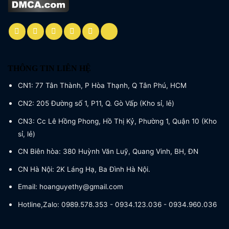
THÔNG TIN LIÊN HỆ
CN1: 77 Tân Thành, P Hòa Thạnh, Q Tân Phú, HCM
CN2: 205 Đường số 1, P11, Q. Gò Vấp (Kho sỉ, lẻ)
CN3: Cc Lê Hồng Phong, Hồ Thị Kỷ, Phường 1, Quận 10 (Kho
sỉ, lẻ)
CN Biên hòa: 380 Huỳnh Văn Luỹ, Quang Vinh, BH, ĐN
CN Hà Nội: 2K Láng Hạ, Ba Đình Hà Nội.
Email: hoanguyethy@gmail.com
Hotline,Zalo: 0989.578.353 - 0934.123.036 - 0934.960.036