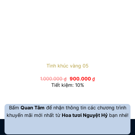
Tình khúc vàng 05
Giá
Giá
1.000.000
900.000
₫
₫
gốc
hiện
Tiết kiệm: 10%
là:
tại
1.000.000 ₫.
là:
900.000 ₫.
Bấm
Quan Tâm
để nhận thông tin các chương trình
khuyến mãi mới nhất từ
Hoa tươi Nguyệt Hỷ
bạn nhé!