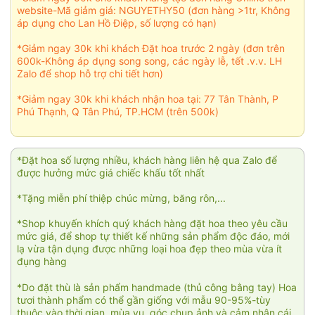
website-Mã giảm giá: NGUYETHY50 (đơn hàng >1tr, Không
áp dụng cho Lan Hồ Điệp, số lượng có hạn)
*Giảm ngay 30k khi khách Đặt hoa trước 2 ngày (đơn trên
600k-Không áp dụng song song, các ngày lễ, tết .v.v. LH
Zalo để shop hỗ trợ chi tiết hơn)
*Giảm ngay 30k khi khách nhận hoa tại: 77 Tân Thành, P
Phú Thạnh, Q Tân Phú, TP.HCM (trên 500k)
*Đặt hoa số lượng nhiều, khách hàng liên hệ qua Zalo để
được hưởng mức giá chiếc khấu tốt nhất
*Tặng miễn phí thiệp chúc mừng, băng rôn,...
*Shop khuyến khích quý khách hàng đặt hoa theo yêu cầu
mức giá, để shop tự thiết kế những sản phẩm độc đáo, mới
lạ vừa tận dụng được những loại hoa đẹp theo mùa vừa ít
đụng hàng
*Do đặt thù là sản phẩm handmade (thủ công bằng tay) Hoa
tươi thành phẩm có thể gần giống với mẫu 90-95%-tùy
thuộc vào thời gian, mùa vụ, góc chụp ảnh và cảm nhận cái