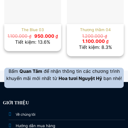
The Blue 03
Thương thầm 04
Giá
Giá
1.100.000
950.000
1.200.000
₫
₫
₫
gốc
hiện
Giá
Giá
1.100.000
₫
Tiết kiệm: 13.6%
là:
tại
gốc
hiện
Tiết kiệm: 8.3%
1.100.000 ₫.
là:
là:
tại
950.000 ₫.
1.200.000 ₫.
là:
1.100.000
Bấm
Quan Tâm
để nhận thông tin các chương trình
khuyến mãi mới nhất từ
Hoa tươi Nguyệt Hỷ
bạn nhé!
GIỚI THIỆU
Về chúng tôi
Hướng dẫn mua hàng