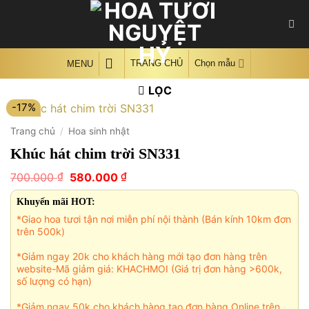
Skip
to
content
TRANG CHỦ
Chọn mẫu
MENU
LỌC
-17%
Trang chủ
/
Hoa sinh nhật
Khúc hát chim trời SN331
Giá
Giá
₫
₫
700.000
580.000
gốc
hiện
là:
tại
Khuyến mãi HOT:
700.000 ₫.
là:
*Giao hoa tươi tận nơi miễn phí nội thành (Bán kính 10km đơn
580.000 ₫.
trên 500k)
*Giảm ngay 20k cho khách hàng mới tạo đơn hàng trên
website-Mã giảm giá: KHACHMOI (Giá trị đơn hàng >600k,
số lượng có hạn)
*Giảm ngay 50k cho khách hàng tạo đơn hàng Online trên