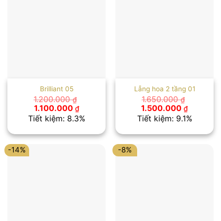
Brilliant 05
Lẵng hoa 2 tầng 01
1.200.000
1.650.000
₫
₫
Giá
Giá
Giá
Giá
1.100.000
1.500.000
₫
₫
gốc
hiện
gốc
hiện
Tiết kiệm: 8.3%
Tiết kiệm: 9.1%
là:
tại
là:
tại
1.200.000 ₫.
là:
1.650.000 ₫.
là:
1.100.000 ₫.
1.500.00
-14%
-8%