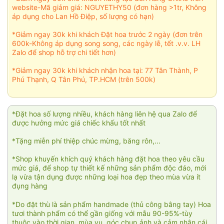
website-Mã giảm giá: NGUYETHY50 (đơn hàng >1tr, Không
áp dụng cho Lan Hồ Điệp, số lượng có hạn)
*Giảm ngay 30k khi khách Đặt hoa trước 2 ngày (đơn trên
600k-Không áp dụng song song, các ngày lễ, tết .v.v. LH
Zalo để shop hỗ trợ chi tiết hơn)
*Giảm ngay 30k khi khách nhận hoa tại: 77 Tân Thành, P
Phú Thạnh, Q Tân Phú, TP.HCM (trên 500k)
*Đặt hoa số lượng nhiều, khách hàng liên hệ qua Zalo để
được hưởng mức giá chiếc khấu tốt nhất
*Tặng miễn phí thiệp chúc mừng, băng rôn,...
*Shop khuyến khích quý khách hàng đặt hoa theo yêu cầu
mức giá, để shop tự thiết kế những sản phẩm độc đáo, mới
lạ vừa tận dụng được những loại hoa đẹp theo mùa vừa ít
đụng hàng
*Do đặt thù là sản phẩm handmade (thủ công bằng tay) Hoa
tươi thành phẩm có thể gần giống với mẫu 90-95%-tùy
thuộc vào thời gian, mùa vụ, góc chụp ảnh và cảm nhận cái