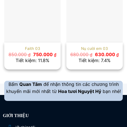
Faith 03
Nụ cười em 03
Giá
Giá
Giá
Giá
850.000
750.000
680.000
630.000
₫
₫
₫
₫
gốc
hiện
gốc
hiệ
Tiết kiệm: 11.8%
Tiết kiệm: 7.4%
là:
tại
là:
tại
850.000 ₫.
là:
680.000 ₫.
là:
750.000 ₫.
630
Bấm
Quan Tâm
để nhận thông tin các chương trình
khuyến mãi mới nhất từ
Hoa tươi Nguyệt Hỷ
bạn nhé!
GIỚI THIỆU