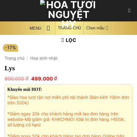
Skip
to
content
TRANG CHỦ
Chọn mẫu
MENU
LỌC
-17%
Trang chủ
/
Hoa sinh nhật
Lys
Giá
Giá
₫
₫
600.000
499.000
gốc
hiện
là:
tại
Khuyến mãi HOT:
600.000 ₫.
là:
*Giao hoa tươi tận nơi miễn phí nội thành (Bán kính 10km đơn
499.000 ₫.
trên 500k)
*Giảm ngay 20k cho khách hàng mới tạo đơn hàng trên
website-Mã giảm giá: KHACHMOI (Giá trị đơn hàng >600k,
số lượng có hạn)
*Giảm ngay 50k cho khách hàng tạo đơn hàng Online trên