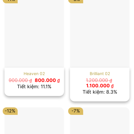
Heaven 02
Brilliant 02
Giá
Giá
900.000
800.000
1.200.000
₫
₫
₫
gốc
hiện
Giá
Giá
1.100.000
₫
Tiết kiệm: 11.1%
là:
tại
gốc
hiện
Tiết kiệm: 8.3%
900.000 ₫.
là:
là:
tại
800.000 ₫.
1.200.000 ₫.
là:
1.100.000
-12%
-7%