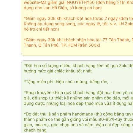
website-Mã giảm giá: NGUYETHY50 (đơn hàng >1tr, Kh
dụng cho Lan Hồ Điệp, số lượng có hạn)
*Giảm ngay 30k khi khách Đặt hoa trước 2 ngày (đơn t
Không áp dụng song song, các ngày lễ, tết .v.v. LH Zal
hỗ trợ chi tiết hơn)
*Giảm ngay 30k khi khách nhận hoa tại: 77 Tân Thành, 
Thạnh, Q Tân Phú, TP.HCM (trên 500k)
*Đặt hoa số lượng nhiều, khách hàng liên hệ qua Zalo đ
hưởng mức giá chiếc khấu tốt nhất
*Tặng miễn phí thiệp chúc mừng, băng rôn,...
*Shop khuyến khích quý khách hàng đặt hoa theo yêu 
giá, để shop tự thiết kế những sản phẩm độc đáo, mới l
dụng được những loại hoa đẹp theo mùa vừa ít đụng h
*Do đặt thù là sản phẩm handmade (thủ công bằng tay)
thành phẩm có thể gần giống với mẫu 90-95%-tùy thuộc
gian, mùa vụ, góc chụp ảnh và cảm nhận cái đẹp riêng 
khách hàng