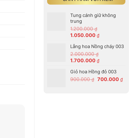
Tung cánh giữ không
trung
1.200.000
₫
Giá
Giá
1.050.000
₫
gốc
hiện
Lẵng hoa Nồng cháy 003
là:
tại
2.000.000
1.200.000 ₫.
là:
₫
Giá
Giá
1.700.000
1.050.000 ₫.
₫
gốc
hiện
Giỏ hoa Hồng đỏ 003
là:
tại
Giá
Giá
900.000
700.000
2.000.000 ₫.
là:
₫
₫
gốc
hiện
1.700.000 ₫.
là:
tại
900.000 ₫.
là:
700.00