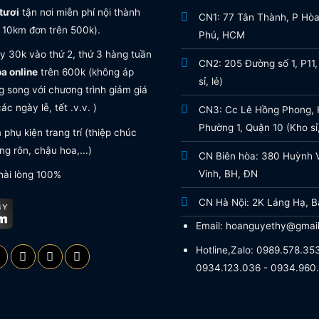
tươi
tận nơi miễn phí nội thành
CN1: 77 Tân Thành, P Hò
 10km đơn trên 500k).
Phú, HCM
y 30k vào thứ 2, thứ 3 hàng tuần
CN2: 205 Đường số 1, P11,
oa online
trên 600k (không áp
sỉ, lẻ)
 song với chương trình giảm giá
ác ngày lễ, tết .v.v. )
CN3: Cc Lê Hồng Phong, H
Phường 1, Quận 10 (Kho sỉ,
phụ kiện trang trí (thiệp chúc
g rôn, chậu hoa,...)
CN Biên hòa: 380 Huỳnh 
Vinh, BH, ĐN
hài lòng 100%
CN Hà Nội: 2K Láng Hạ, B
Email: hoanguyethy@gmai
Hotline,Zalo: 0989.578.353
0934.123.036 - 0934.960