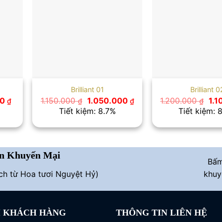
Brilliant 01
Brilliant 0
Giá
Giá
Giá
Giá
00
1.150.000
1.050.000
1.200.000
1.
₫
₫
₫
₫
hiện
gốc
hiện
gố
Tiết kiệm: 8.7%
Tiết kiệm: 
tại
là:
tại
là:
0 ₫.
là:
1.150.000 ₫.
là:
1.2
950.000 ₫.
1.050.000 ₫.
n Khuyến Mại
Bấ
ích từ Hoa tươi Nguyệt Hỷ)
khuy
I KHÁCH HÀNG
THÔNG TIN LIÊN HỆ