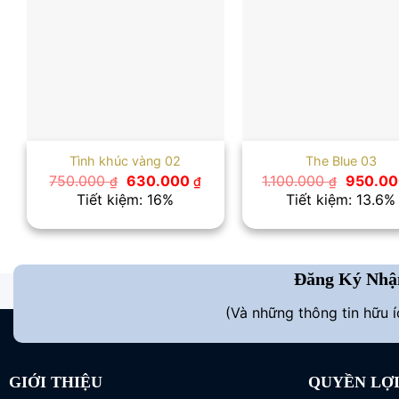
Tình khúc vàng 02
The Blue 03
Giá
Giá
Giá
750.000
630.000
1.100.000
950.0
₫
₫
₫
gốc
hiện
gốc
Tiết kiệm: 16%
Tiết kiệm: 13.6%
là:
tại
là:
750.000 ₫.
là:
1.100.00
630.000 ₫.
Đăng Ký Nhậ
(Và những thông tin hữu 
GIỚI THIỆU
QUYỀN LỢ