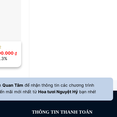
2
Giá
100.000
₫
c
hiện
8.3%
tại
00.000 ₫.
là:
1.100.000 ₫.
m
Quan Tâm
để nhận thông tin các chương trình
ến mãi mới nhất từ
Hoa tươi Nguyệt Hỷ
bạn nhé!
THÔNG TIN THANH TOÁN