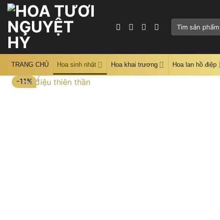
Skip
to
Tìm
content
kiếm:
TRANG CHỦ
Hoa sinh nhật
Hoa khai trương
Hoa lan hồ điệp
-11%