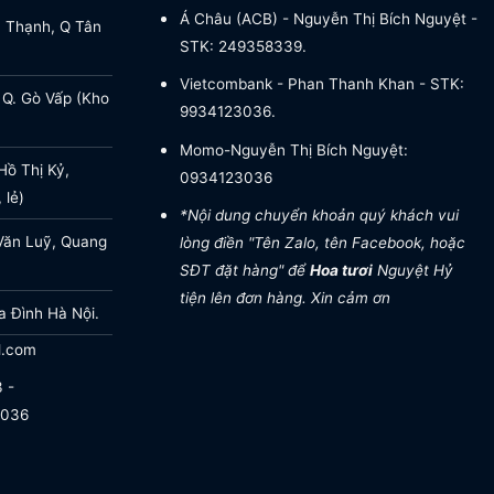
Á Châu (ACB) - Nguyễn Thị Bích Nguyệt -
a Thạnh, Q Tân
STK: 249358339.
Vietcombank - Phan Thanh Khan - STK:
 Q. Gò Vấp (Kho
9934123036.
Momo-Nguyễn Thị Bích Nguyệt:
ồ Thị Kỷ,
0934123036
 lẻ)
*Nội dung chuyển khoản quý khách vui
Văn Luỹ, Quang
lòng điền "Tên Zalo, tên Facebook, hoặc
SĐT đặt hàng" để
Hoa tươi
Nguyệt Hỷ
tiện lên đơn hàng. Xin cảm ơn
a Đình Hà Nội.
l.com
 -
.036