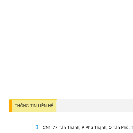
THÔNG TIN LIÊN HỆ
CN1: 77 Tân Thành, P Phú Thạnh, Q Tân Phú,