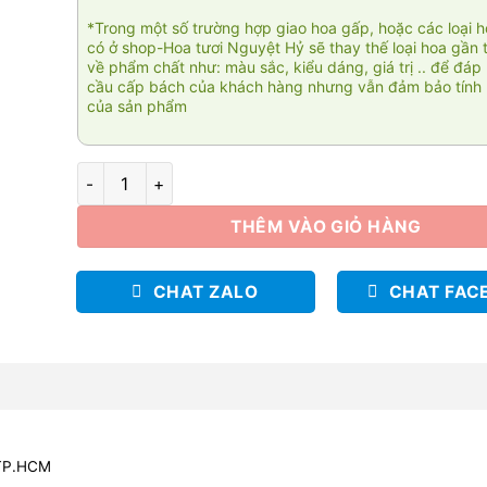
*Trong một số trường hợp giao hoa gấp, hoặc các loại 
có ở shop-Hoa tươi Nguyệt Hỷ sẽ thay thế loại hoa gần 
về phẩm chất như: màu sắc, kiểu dáng, giá trị .. để đáp
cầu cấp bách của khách hàng nhưng vẫn đảm bảo tính 
của sản phẩm
Vũ điệu thiên thần số lượng
THÊM VÀO GIỎ HÀNG
CHAT ZALO
CHAT FAC
 TP.HCM