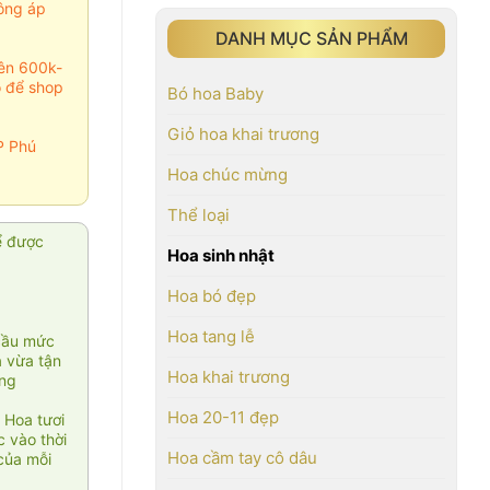
ông áp
DANH MỤC SẢN PHẨM
rên 600k-
o để shop
Bó hoa Baby
Giỏ hoa khai trương
P Phú
Hoa chúc mừng
Thể loại
ể được
Hoa sinh nhật
Hoa bó đẹp
Hoa tang lễ
cầu mức
ạ vừa tận
Hoa khai trương
àng
Hoa 20-11 đẹp
 Hoa tươi
 vào thời
Hoa cầm tay cô dâu
của mỗi