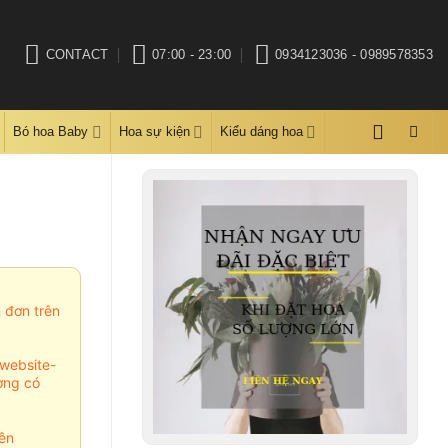
CONTACT
07:00 - 23:00
0934123036 - 0989578353
Bó hoa Baby
Hoa sự kiện
Kiểu dáng hoa
m đơn trên
website-
ợng có
ên