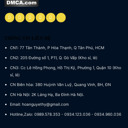
THÔNG TIN LIÊN HỆ
CN1: 77 Tân Thành, P Hòa Thạnh, Q Tân Phú, HCM
CN2: 205 Đường số 1, P11, Q. Gò Vấp (Kho sỉ, lẻ)
CN3: Cc Lê Hồng Phong, Hồ Thị Kỷ, Phường 1, Quận 10 (Kho
sỉ, lẻ)
CN Biên hòa: 380 Huỳnh Văn Luỹ, Quang Vinh, BH, ĐN
CN Hà Nội: 2K Láng Hạ, Ba Đình Hà Nội.
Email: hoanguyethy@gmail.com
Hotline,Zalo: 0989.578.353 - 0934.123.036 - 0934.960.036