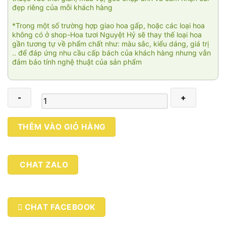
đẹp riêng của mỗi khách hàng
*Trong một số trường hợp giao hoa gấp, hoặc các loại hoa
không có ở shop-Hoa tươi Nguyệt Hỷ sẽ thay thế loại hoa
gần tương tự về phẩm chất như: màu sắc, kiểu dáng, giá trị
.. để đáp ứng nhu cầu cấp bách của khách hàng nhưng vẫn
đảm bảo tính nghệ thuật của sản phẩm
Khúc
THÊM VÀO GIỎ HÀNG
nhạc
vui
02
CHAT ZALO
số
lượng
CHAT FACEBOOK