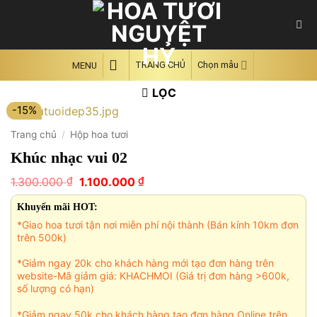
Skip
to
content
TRANG CHỦ
Chọn mẫu
MENU
LỌC
-15%
Trang chủ
/
Hộp hoa tươi
Khúc nhạc vui 02
Giá
Giá
₫
₫
1.300.000
1.100.000
gốc
hiện
là:
tại
Khuyến mãi HOT:
1.300.000 ₫.
là:
*Giao hoa tươi tận nơi miễn phí nội thành (Bán kính 10km đơn
1.100.000 ₫.
trên 500k)
*Giảm ngay 20k cho khách hàng mới tạo đơn hàng trên
website-Mã giảm giá: KHACHMOI (Giá trị đơn hàng >600k,
số lượng có hạn)
*Giảm ngay 50k cho khách hàng tạo đơn hàng Online trên