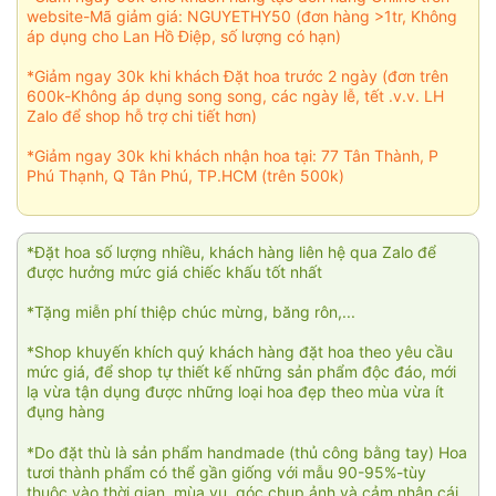
website-Mã giảm giá: NGUYETHY50 (đơn hàng >1tr, Không
áp dụng cho Lan Hồ Điệp, số lượng có hạn)
*Giảm ngay 30k khi khách Đặt hoa trước 2 ngày (đơn trên
600k-Không áp dụng song song, các ngày lễ, tết .v.v. LH
Zalo để shop hỗ trợ chi tiết hơn)
*Giảm ngay 30k khi khách nhận hoa tại: 77 Tân Thành, P
Phú Thạnh, Q Tân Phú, TP.HCM (trên 500k)
*Đặt hoa số lượng nhiều, khách hàng liên hệ qua Zalo để
được hưởng mức giá chiếc khấu tốt nhất
*Tặng miễn phí thiệp chúc mừng, băng rôn,...
*Shop khuyến khích quý khách hàng đặt hoa theo yêu cầu
mức giá, để shop tự thiết kế những sản phẩm độc đáo, mới
lạ vừa tận dụng được những loại hoa đẹp theo mùa vừa ít
đụng hàng
*Do đặt thù là sản phẩm handmade (thủ công bằng tay) Hoa
tươi thành phẩm có thể gần giống với mẫu 90-95%-tùy
thuộc vào thời gian, mùa vụ, góc chụp ảnh và cảm nhận cái