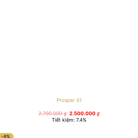
Prosper 01
Giá
Giá
2.700.000
2.500.000
₫
₫
gốc
hiện
Tiết kiệm: 7.4%
là:
tại
2.700.000 ₫.
là:
2.500.000 ₫.
-8%