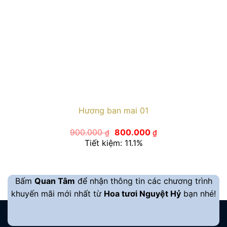
Hương ban mai 01
Giá
Giá
900.000
800.000
₫
₫
gốc
hiện
Tiết kiệm: 11.1%
là:
tại
900.000 ₫.
là:
800.000 ₫.
Bấm
Quan Tâm
để nhận thông tin các chương trình
khuyến mãi mới nhất từ
Hoa tươi Nguyệt Hỷ
bạn nhé!