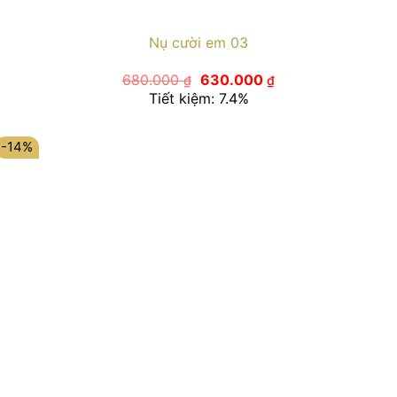
Nụ cười em 03
Giá
Giá
680.000
630.000
₫
₫
gốc
hiện
Tiết kiệm: 7.4%
là:
tại
680.000 ₫.
là:
630.000 ₫.
-14%