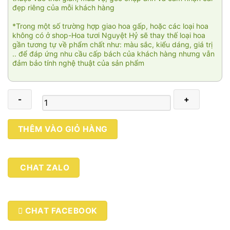
đẹp riêng của mỗi khách hàng
*Trong một số trường hợp giao hoa gấp, hoặc các loại hoa
không có ở shop-Hoa tươi Nguyệt Hỷ sẽ thay thế loại hoa
gần tương tự về phẩm chất như: màu sắc, kiểu dáng, giá trị
.. để đáp ứng nhu cầu cấp bách của khách hàng nhưng vẫn
đảm bảo tính nghệ thuật của sản phẩm
Giỏ
THÊM VÀO GIỎ HÀNG
hoa
chúc
mừng
CHAT ZALO
005
số
lượng
CHAT FACEBOOK