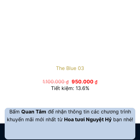
The Blue 03
Giá
Giá
1.100.000
950.000
₫
₫
gốc
hiện
Tiết kiệm: 13.6%
là:
tại
1.100.000 ₫.
là:
950.000 ₫.
Bấm
Quan Tâm
để nhận thông tin các chương trình
khuyến mãi mới nhất từ
Hoa tươi Nguyệt Hỷ
bạn nhé!