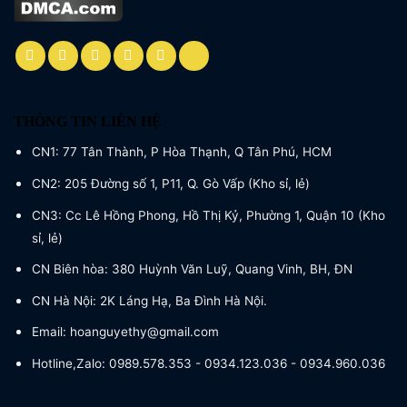
THÔNG TIN LIÊN HỆ
CN1: 77 Tân Thành, P Hòa Thạnh, Q Tân Phú, HCM
CN2: 205 Đường số 1, P11, Q. Gò Vấp (Kho sỉ, lẻ)
CN3: Cc Lê Hồng Phong, Hồ Thị Kỷ, Phường 1, Quận 10 (Kho
sỉ, lẻ)
CN Biên hòa: 380 Huỳnh Văn Luỹ, Quang Vinh, BH, ĐN
CN Hà Nội: 2K Láng Hạ, Ba Đình Hà Nội.
Email: hoanguyethy@gmail.com
Hotline,Zalo: 0989.578.353 - 0934.123.036 - 0934.960.036