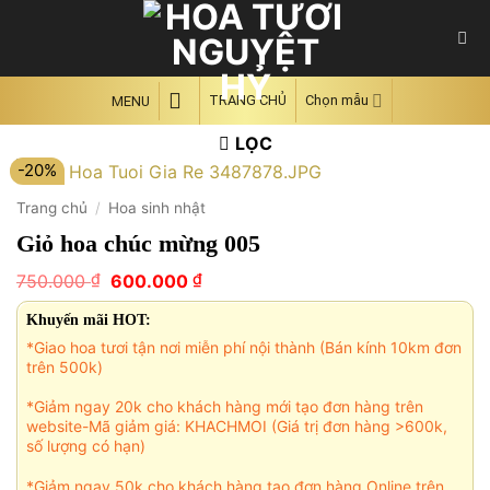
Skip
to
content
TRANG CHỦ
Chọn mẫu
MENU
LỌC
-20%
Trang chủ
/
Hoa sinh nhật
Giỏ hoa chúc mừng 005
Giá
Giá
₫
₫
750.000
600.000
gốc
hiện
là:
tại
Khuyến mãi HOT:
750.000 ₫.
là:
*Giao hoa tươi tận nơi miễn phí nội thành (Bán kính 10km đơn
600.000 ₫.
trên 500k)
*Giảm ngay 20k cho khách hàng mới tạo đơn hàng trên
website-Mã giảm giá: KHACHMOI (Giá trị đơn hàng >600k,
số lượng có hạn)
*Giảm ngay 50k cho khách hàng tạo đơn hàng Online trên