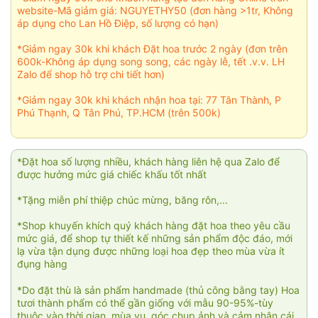
website-Mã giảm giá: NGUYETHY50 (đơn hàng >1tr, Không
áp dụng cho Lan Hồ Điệp, số lượng có hạn)
*Giảm ngay 30k khi khách Đặt hoa trước 2 ngày (đơn trên
600k-Không áp dụng song song, các ngày lễ, tết .v.v. LH
Zalo để shop hỗ trợ chi tiết hơn)
*Giảm ngay 30k khi khách nhận hoa tại: 77 Tân Thành, P
Phú Thạnh, Q Tân Phú, TP.HCM (trên 500k)
*Đặt hoa số lượng nhiều, khách hàng liên hệ qua Zalo để
được hưởng mức giá chiếc khấu tốt nhất
*Tặng miễn phí thiệp chúc mừng, băng rôn,...
*Shop khuyến khích quý khách hàng đặt hoa theo yêu cầu
mức giá, để shop tự thiết kế những sản phẩm độc đáo, mới
lạ vừa tận dụng được những loại hoa đẹp theo mùa vừa ít
đụng hàng
*Do đặt thù là sản phẩm handmade (thủ công bằng tay) Hoa
tươi thành phẩm có thể gần giống với mẫu 90-95%-tùy
thuộc vào thời gian, mùa vụ, góc chụp ảnh và cảm nhận cái