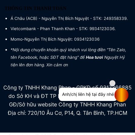
THÔNG TIN THANH TOÁN
Á Châu (ACB) - Nguyễn Thị Bích Nguyệt - STK: 249358339.
Vietcombank - Phan Thanh Khan - STK: 9934123036.
Momo-Nguyễn Thị Bích Nguyệt: 0934123036
*Nội dung chuyển khoản quý khách vui lòng điền "Tên Zalo,
tên Facebook, hoặc SĐT đặt hàng" để
Hoa tươi
Nguyệt Hỷ
tiện lên đơn hàng. Xin cảm ơn
Công ty TNHH Khang Phan - GPKD số 0317366885
Anh/chị liên hệ tại đây nhé
do Sở KH và ĐT TP HCM cấp ngày 04/07/2022
GĐ/Sở hữu website Công ty TNHH Khang Phan
Địa chỉ: 720/10 Âu Cơ, P14, Q. Tân Bình, TP.HCM