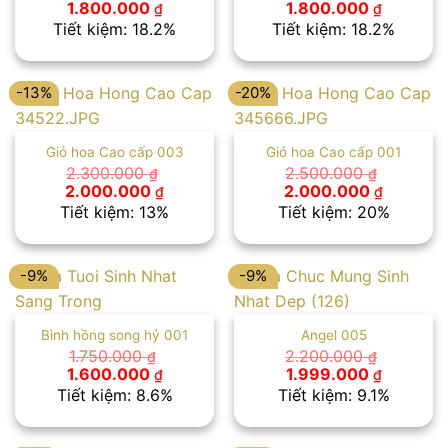
Giá
Giá
Giá
Giá
1.800.000
1.800.000
₫
₫
gốc
hiện
gốc
hiện
Tiết kiệm: 18.2%
Tiết kiệm: 18.2%
là:
tại
là:
tại
2.200.000 ₫.
là:
2.200.000 ₫.
là:
1.800.000 ₫.
1.800.00
-13%
-20%
Giỏ hoa Cao cấp 003
Giỏ hoa Cao cấp 001
2.300.000
2.500.000
₫
₫
Giá
Giá
Giá
Giá
2.000.000
2.000.000
₫
₫
gốc
hiện
gốc
hiện
Tiết kiệm: 13%
Tiết kiệm: 20%
là:
tại
là:
tại
2.300.000 ₫.
là:
2.500.000 ₫.
là:
2.000.000 ₫.
2.000.00
-9%
-9%
Bình hồng song hỷ 001
Angel 005
1.750.000
2.200.000
₫
₫
Giá
Giá
Giá
Giá
1.600.000
1.999.000
₫
₫
gốc
hiện
gốc
hiện
Tiết kiệm: 8.6%
Tiết kiệm: 9.1%
là:
tại
là:
tại
1.750.000 ₫.
là:
2.200.000 ₫.
là:
1.600.000 ₫.
1.999.00