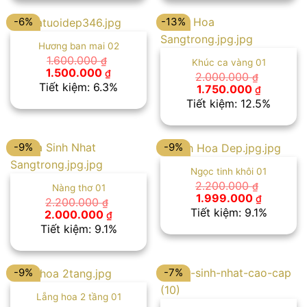
1.600.000 ₫.
1.450.00
-6%
-13%
Hương ban mai 02
1.600.000
₫
Khúc ca vàng 01
Giá
Giá
1.500.000
₫
2.000.000
₫
gốc
hiện
Tiết kiệm: 6.3%
Giá
Giá
1.750.000
₫
là:
tại
gốc
hiện
Tiết kiệm: 12.5%
1.600.000 ₫.
là:
là:
tại
1.500.000 ₫.
2.000.000 ₫.
là:
1.750.00
-9%
-9%
Ngọc tinh khôi 01
2.200.000
₫
Nàng thơ 01
Giá
Giá
1.999.000
₫
2.200.000
₫
gốc
hiện
Tiết kiệm: 9.1%
Giá
Giá
2.000.000
₫
là:
tại
gốc
hiện
Tiết kiệm: 9.1%
2.200.000 ₫.
là:
là:
tại
1.999.00
2.200.000 ₫.
là:
2.000.000 ₫.
-9%
-7%
Lẵng hoa 2 tầng 01