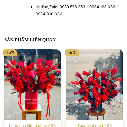
Hotline,Zalo: 0989.578.353 - 0934.123.036 -
0934.960.036
SẢN PHẨM LIÊN QUAN
-15%
-9%
Lẵng hoa Nồng cháy 003
Tương lai rực rỡ 03