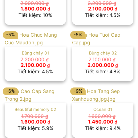
2.000.000
2.200.000
₫
₫
Giá
Giá
Giá
Giá
1.800.000
2.100.000
₫
₫
gốc
hiện
gốc
hiện
Tiết kiệm: 10%
Tiết kiệm: 4.5%
là:
tại
là:
tại
2.000.000 ₫.
là:
2.200.000 ₫.
là:
1.800.000 ₫.
2.100.00
-5%
-5%
Bùng cháy 01
Bùng cháy 02
2.200.000
2.100.000
₫
₫
Giá
Giá
Giá
Giá
2.100.000
2.000.000
₫
₫
gốc
hiện
gốc
hiện
Tiết kiệm: 4.5%
Tiết kiệm: 4.8%
là:
tại
là:
tại
2.200.000 ₫.
là:
2.100.000 ₫.
là:
2.100.000 ₫.
2.000.00
-6%
-9%
Beautiful memory 02
Ocean 01
1.700.000
1.600.000
₫
₫
Giá
Giá
Giá
Giá
1.600.000
1.450.000
₫
₫
gốc
hiện
gốc
hiện
Tiết kiệm: 5.9%
Tiết kiệm: 9.4%
là:
tại
là:
tại
1.700.000 ₫.
là:
1.600.000 ₫.
là: