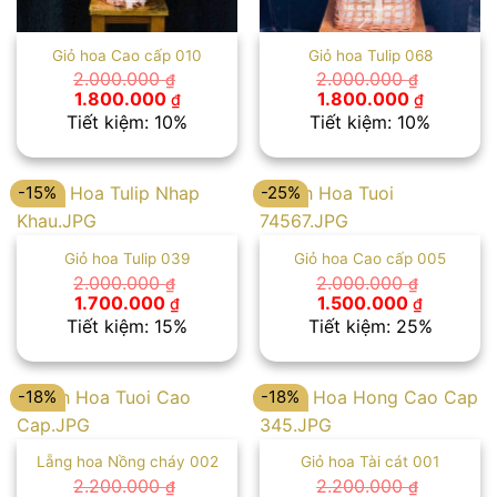
Giỏ hoa Cao cấp 010
Giỏ hoa Tulip 068
2.000.000
2.000.000
₫
₫
Giá
Giá
Giá
Giá
1.800.000
1.800.000
₫
₫
gốc
hiện
gốc
hiện
Tiết kiệm: 10%
Tiết kiệm: 10%
là:
tại
là:
tại
2.000.000 ₫.
là:
2.000.000 ₫.
là:
1.800.000 ₫.
1.800.00
-15%
-25%
Giỏ hoa Tulip 039
Giỏ hoa Cao cấp 005
2.000.000
2.000.000
₫
₫
Giá
Giá
Giá
Giá
1.700.000
1.500.000
₫
₫
gốc
hiện
gốc
hiện
Tiết kiệm: 15%
Tiết kiệm: 25%
là:
tại
là:
tại
2.000.000 ₫.
là:
2.000.000 ₫.
là:
1.700.000 ₫.
1.500.00
-18%
-18%
Lẵng hoa Nồng cháy 002
Giỏ hoa Tài cát 001
2.200.000
2.200.000
₫
₫