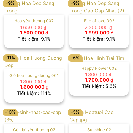
-9%
-9%
Hoa yêu thương 007
Fire of love 002
1.650.000
2.200.000
₫
₫
Giá
Giá
Giá
Giá
1.500.000
1.999.000
₫
₫
gốc
hiện
gốc
hiện
Tiết kiệm: 9.1%
Tiết kiệm: 9.1%
là:
tại
là:
tại
1.650.000 ₫.
là:
2.200.000 ₫.
là:
1.500.000 ₫.
1.999.00
-11%
-6%
Happy Flower 002
1.800.000
₫
Giỏ hoa hướng dương 001
Giá
Giá
1.700.000
₫
1.800.000
₫
gốc
hiện
Tiết kiệm: 5.6%
Giá
Giá
1.600.000
₫
là:
tại
gốc
hiện
Tiết kiệm: 11.1%
1.800.000 ₫.
là:
là:
tại
1.700.00
1.800.000 ₫.
là:
1.600.000 ₫.
-10%
-5%
Còn lại yêu thương 02
Sunshine 02