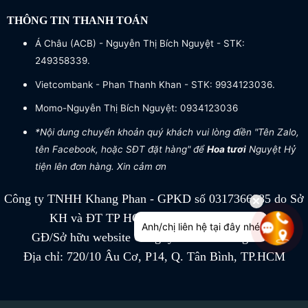
THÔNG TIN THANH TOÁN
Á Châu (ACB) - Nguyễn Thị Bích Nguyệt - STK:
249358339.
Vietcombank - Phan Thanh Khan - STK: 9934123036.
Momo-Nguyễn Thị Bích Nguyệt: 0934123036
*Nội dung chuyển khoản quý khách vui lòng điền "Tên Zalo,
tên Facebook, hoặc SĐT đặt hàng" để
Hoa tươi
Nguyệt Hỷ
tiện lên đơn hàng. Xin cảm ơn
Công ty TNHH Khang Phan - GPKD số 0317366885 do Sở
KH và ĐT TP HCM cấp ngày 04/07/2022
Anh/chị liên hệ tại đây nhé
GĐ/Sở hữu website Công ty TNHH Khang Phan
Địa chỉ: 720/10 Âu Cơ, P14, Q. Tân Bình, TP.HCM