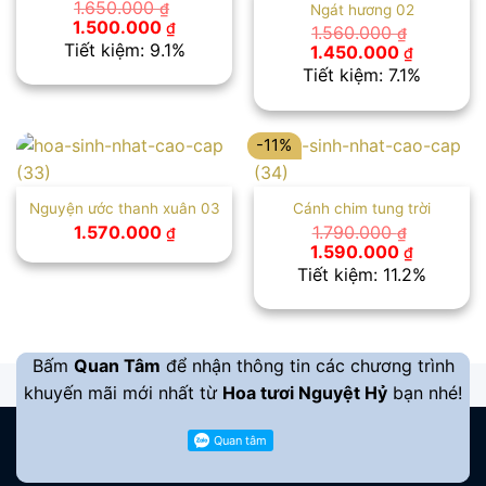
1.650.000
₫
Ngát hương 02
Giá
Giá
1.500.000
₫
1.560.000
₫
gốc
hiện
Tiết kiệm: 9.1%
Giá
Giá
1.450.000
₫
là:
tại
gốc
hiện
Tiết kiệm: 7.1%
1.650.000 ₫.
là:
là:
tại
1.500.000 ₫.
1.560.000 ₫.
là:
1.450.00
-11%
Nguyện ước thanh xuân 03
Cánh chim tung trời
1.570.000
1.790.000
₫
₫
Giá
Giá
1.590.000
₫
gốc
hiện
Tiết kiệm: 11.2%
là:
tại
1.790.000 ₫.
là:
1.590.00
Bấm
Quan Tâm
để nhận thông tin các chương trình
khuyến mãi mới nhất từ
Hoa tươi Nguyệt Hỷ
bạn nhé!